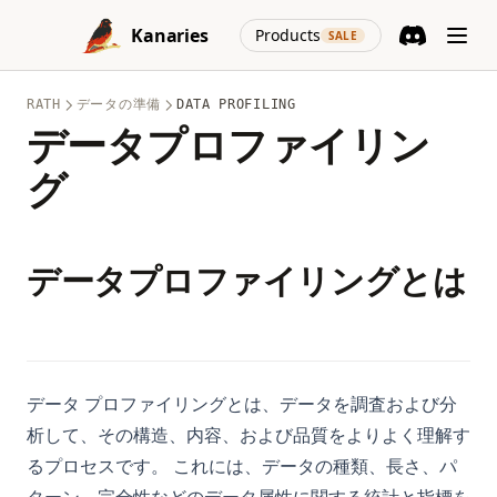
Skip to content
れました!
LlamaIndex: Combine Your Data Framework with ChatGPT
Pandasのto_datetimeを使ったデータ処理の方法
(opens in a new
Python Poetry: Modern Dependency Management and
Kanaries
Products
SALE
Microsoft FabricでPower BIを活用：データ分析の力を引き出
Packaging Guide
Discord
(opens in a n
LlamaIndex: チャットGPTとデータフレームワークを組み合わ
Pandasのタイピング: 効率的でメンテナブルなコードのための
す
せる
ベストプラクティス
Python Poetry：モダンな依存関係管理とパッケージングガイド
Microsoft FabricとCopilotとは？ PowerBIでのクイックな概要
RATH
データの準備
DATA PROFILING
Longterm Memory ChatGPT? LTM-1: A LLM with 5 Million
Pandasのデータ可視化：ステップバイステップのチュートリア
Python Random Sampling: Tips and Techniques for
データプロファイリン
Niji・journey: アニメ AI アートのミッドジャーニー オルタナ
Tokens
ル
Effective Data Analysis
ティブ
グ
Mastering the Art: How to Use ChatGPT Without Login
Pandasの平均値関数の使い方
Python Random: Generate Random Numbers, Choices, and
Observable Plot の力を探求する：データ可視化に革新をもた
Samples
Maximizing the Use of OpenAI - A Detailed Guide on How
PandasデータフレームでNaN値をチェックする方法
らす
to Use OpenAI
Python Random：乱数、選択、サンプルの生成
Pandasデータフレームの簡単な集約方法
このシンプルな方法でワンホットエンコーディングを簡単に
データプロファイリングとは
Offline ChatGPT: Your Personal AI Chat Companion
Python Regex: The Complete Guide to Regular Expressions
Pandasプロットヒストグラム：Pythonでヒストグラムを作成
【レビュー】必見のオープンソース BIツール ベスト選
Anywhere, Anytime
in Python
およびカスタマイズする
Pandas AI：会話型AIでデータ解析を変革する
Open AIの'そのモデルは存在しません'エラーの解決方法
Python Requests Library: Complete Guide to HTTP Requests
Pandas列のリストの展開：包括的なガイド
in Python
PandasのDataFrameを簡単にマージ、結合、連結する方法
OpenAI o1のクイックビュー
Pandas列の再並び替え：効率的なデータフレーム操作のテクニ
データ プロファイリングとは、データを調査および分
Python Requestsライブラリ：PythonでHTTPリクエストを行
PythonにおけるPlotly vs Matplotlib:詳細な分析
OpenAIを最大限に活用する方法 - OpenAI使い方の詳細なガイ
ック
うための完全ガイド
ド
析して、その構造、内容、および品質をよりよく理解す
Postgresデータベースビジュアライザー：包括的なガイド
Python Pandasを使用してDataFrameをプロットする方法
Python Reverse Rangeの使い方：簡単なガイド
るプロセスです。 これには、データの種類、長さ、パ
OpenChat AI: The Future of Conversational AI Powered by
分析力アップ：Power BI の代わりとなるトップ7の選択肢
Python Vector Database: The Best Databases and Tools for
GPT-3