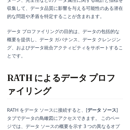
ターン、完全性などのデータ属性に関する統計と指標を
Python SQLite3 Tutorial: Complete Guide to SQLite
Spatial Data and Generative AI
Power BI for Mac: Macbook で Power BI を実行する方法
Database in Python
収集して、データ品質に影響を与える可能性のある潜在
OpenLLM: Easily Take Control of Large Language Models
Python ベクターデータベース：空間データと生成 AI のための
Stable Diffusion プロンプトジェネレータ
的な問題や矛盾を特定することが含まれます。
Python SQLite3 チュートリアル: Python での SQLite データベ
OpenLLM: 大規模言語モデルを簡単に制御する
ベストなデータベースとツール
ース完全ガイド
PyGWalker 0.1.6. 更新: ビジュアライゼーションをコードにエ
OpenLLaMA: The Open-Source Reproduction of LLaMA
Pythonで辞書をデータフレームに変換する方法（Pandas解
データ プロファイリングの目的は、データの包括的な
クスポート
Python Sort: Complete Guide to sorted(), list.sort(), and
Large Language Model
説）
Custom Sorting
概要を提供し、データ ガバナンス、データ クレンジン
手間をかけずに PySpark で Null 値を削除する方法
OpenLLaMA：LLaMA大規模言語モデルのオープンソース再現
Sort Pandas DataFrame: Examples and Tips
グ、およびデータ統合アクティビティをサポートするこ
Python String Replace: Complete Guide to str.replace() and
自動データ分析のための Python ライブラリ トップ 10
Orca 13B: the New Open Source Rival for GPT-4 from
Sorting Pandas DataFrame by Index
Beyond
とです。
Microsoft
初心者のための Python データ分析プロジェクト: 総合ガイド
Unpacking Lists in Pandas Columns: Comprehensive Guide
Python Switch Case: How to Implement Switch Statements
Orca 13B: マイクロソフトからのGPT-4に対抗する新たなオー
洞察を開放する：知っておく必要があるPythonデータ可視化ラ
in Python
pandas-fillna
プンソースライバル
RATH によるデータ プロフ
イブラリ
Python Switch Case: PythonでのSwitch文の実装方法
「NAおよびNaN値を含むブール値ではない配列でマスクできま
Personalized GPT: How to Find Tune Your Own GPT Model
PyTorch vs TensorFlow - PyTorch 2.0 はゲームチェンジャー
せん」というエラーの修正方法
ァイリング
Python Switch Case: match-case Statement Explained (With
か?
PrivateGPT: Offline GPT-4 That is Secure and Private
Examples)
「No Module Named In Pandas」エラーの解決方法：詳細解
[高速かつ簡単] CSV ファイルをデータフレームに読み込む方法
PrivateGPT：安全・プライバシー保護を実現したオフライン
説
Python Switch Case: match-case文をわかりやすく解説
GPT-4
RATH をデータ ソースに接続すると、[
データ ソース
]
最高のRedashの代替品：包括的なレビュー
インデックスでPandas DataFrameをソートする
Python Threading: Complete Guide to Multithreading with
タブでデータの鳥瞰図にアクセスできます。 このペー
Promptheus: ChatGPTの音声対応版
なんでも分割: AI モデルが画像の分割を変える
Examples
時系列分析のマスタリング：Pandas Resampleの使い方
ジでは、データ ソースの概要を示す 3 つの異なるオプ
Promptheus: the ChatGPT for Your Voice
Sisense vs Tableau: 詳細比較
Python Try Except: How to Handle Exceptions the Right Way