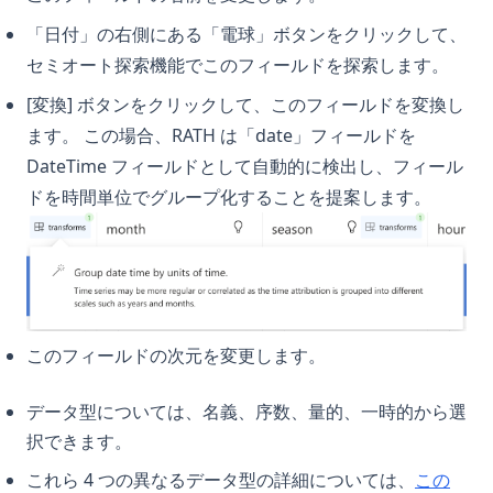
絶対に見逃せないトップ11のAuto GPTの例
PythonでShebangを使用する方法
「日付」の右側にある「電球」ボタンをクリックして、
長期記憶ChatGPT？LTM-1：トークン500万個を持つLLMで
す。
セミオート探索機能でこのフィールドを探索します。
PythonでSyntaxError invalid syntaxを修正する方法 - 有効な
手段
[変換] ボタンをクリックして、このフィールドを変換し
PythonでのForループカウンター：説明
ます。 この場合、RATH は「date」フィールドを
PythonでのWebスクレイピング：Requests、
DateTime フィールドとして自動的に検出し、フィール
BeautifulSoup、Seleniumを使った完全ガイド
ドを時間単位でグループ化することを提案します。
Pythonでの副作用（Side_effect）- その意味と使用方法
Pythonでの等しくないものとは何ですか？
Pythonでの複数のコンストラクタ：説明
Pythonで文字列を整数に変換する方法：簡単なガイド
このフィールドの次元を変更します。
PythonとActivePythonとAnacondaの違いについて比較
PythonとArduinoで創造性を解放する：包括的なガイド
データ型については、名義、序数、量的、一時的から選
PythonにおけるSVM、概要とその使い方
択できます。
PythonにおけるT検定とP値のデータ分析への応用
これら 4 つの異なるデータ型の詳細については、
この