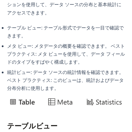
ションを使用して、データ ソースの分布と基本統計に
Quick View of OpenAI o1
Snowflake Document AI: 人工知能のパワーをデータクラウド
Python Try Except：例外を正しく処理する方法
アクセスできます。
で解放する
Reverse Prompt Engineering with ChatGPT: A Detailed
Python Type Hints: A Practical Guide to Type Annotations
Guide
スノーフレーク可視化：データを迅速に可視化する最良の方法
テーブル ビュー: テーブル形式でデータを一目で確認で
Python Virtual Environments: A Complete Guide to venv,
SuperAGI: Unleashing the Power of Autonomous AI Agents
Supabase Edge Runtime: サーバーレス関数の開発を簡素化
virtualenv, and Conda
きます。
SuperAGI: 自律型AIエージェントの力を解放する
Tableau で円グラフを大きくする方法
Python asyncio: Complete Guide to Asynchronous
メタ ビュー: メタデータの概要を確認できます。 ベスト
Programming
The Real Answer to: How Many Questions Can You Ask
プラクティス: メタ ビューを使用して、データ フィール
ビジネス パフォーマンスを監視するトップ ダッシュボード ソ
ChatGPT in an Hour?
フトウェア
Python asyncio: 非同期プログラミング完全ガイド
ドのタイプをすばやく構成します。
The Truth About ChatGPT and Plagiarism: Everything You
これらのデータ モデリング ツールを試してみたので、これが私
Python collections モジュール解説: Counter / defaultdict /
統計ビュー: データ ソースの統計情報を確認できます。
Need to Know
のレビューです
deque / namedtuple ガイド
ベスト プラクティス: このビューは、統計およびデータ
Top 10 Open Source ChatGPT Alternatives & How to Use
妥協なし - トップ データ品質ツールのレビュー
Python defaultdict: Simplify Dictionary Operations with
分布分析に使用します。
Them
Default Values
Airtable データのビジュアル化：成功するためのツールとテク
Top 11 Auto GPT Examples that You Cannot Miss Out
ニック
Python defaultdict：デフォルト値で辞書操作をシンプルにす
る
Understanding the 'Too Many Signups from the Same IP'
Apache Spark データの視覚化の究極ガイド
Issue in ChatGPT
Python f-strings: The Complete Guide to Formatted String
Windows のキーボードショートカット：ファーストルック
Literals
テーブルビュー
Unleashing the Power of AutoGPT Plugins: A
安定! Stable Diffusion プロンプトを簡単に書く方法