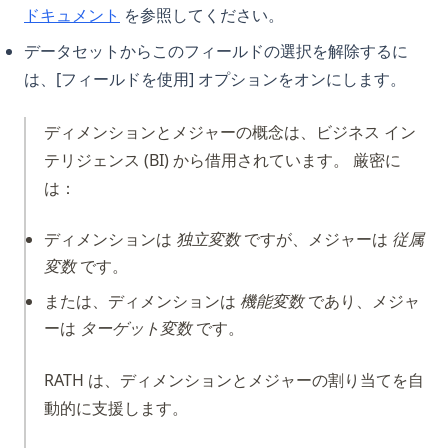
(opens in a new tab)
ドキュメント
を参照してください。
Pythonにおけるelifとは - 解説！
Pythonにおけるテキストクリーニング：効果的なデータクリー
データセットからこのフィールドの選択を解除するに
ニングチュートリアル
は、[フィールドを使用] オプションをオンにします。
Pythonにおけるブール値とは？
ディメンションとメジャーの概念は、ビジネス イン
Pythonにおける式とは何ですか？
テリジェンス (BI) から借用されています。 厳密に
Pythonにおける次元削減：知っておくべきトップのヒント
は：
Pythonの__str__と__repr__の違い
Pythonの「何もしない」とは？Pass文の理解
ディメンションは
独立変数
ですが、メジャーは
従属
変数
です。
Pythonのコンテキストマネージャ：Pythonのコンテキストマネ
ージャの完全ガイド
または、ディメンションは
機能変数
であり、メジャ
Pythonのパースとは？全てが解説される！
ーは
ターゲット変数
です。
Pythonのリストをフラット化：これらのヒントでコードを簡素
化
RATH は、ディメンションとメジャーの割り当てを自
動的に支援します。
Pythonの禅：その意義とアクセス方法
Pythonの辞書を見やすく表示する方法