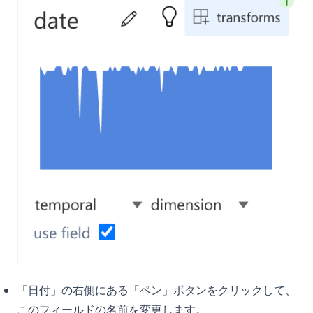
ン
Python unittest: Write and Run Unit Tests (Complete Guide)
オープンチャットAI: GPT-3で支えられる対話型AIの未来
Python unittest：ユニットテストの書き方と実行方法（完全ガ
カスタムデータによるChatGPTトレーニングガイド-高度なチャ
イド）
ットボット展開のために
Python zip() Function: Combine Iterables with Examples
サインインなしで Chat GPT の使用方法
Python でディレクトリ内のすべてのファイルを取得する: 高
チャットGPTにおけるGPTとは？1分で説明
速・モダン・効率的な方法
トップ10のオープンソースChatGPTの代替品とその使い方
Python における NLTK トークン分割: ここからすぐに始めよう
パーソナライズされたGPT: 自分自身のGPTモデルをチューニン
Python の pycache を理解する：知っておくべきすべてのこと
グする方法
Python 切り捨て除算：// 演算子の完全ガイド
プラグインを ChatGPT に使用する方法: 詳細ガイド
Python 循環インポート（circular import）の直し方と実例
プロンプトからコードベースへ：GPT Engineeerのパワー
Python3 Linter: The Ultimate Guide to Boosting Your Code
マスタリングアート：ログインせずにChatGPTを使用する方法
Quality
上級ガイド: Python で ChatGPT API を使用する方法
Python3 Linter: コード品質を向上させる究極のガイド
「日付」の右側にある「ペン」ボタンをクリックして、
技術選考のためのGPT：採用革命
PythonでBeautiful Soupのスクレイピング効率を向上させる方
法：効率的なWebスクレイピングを実現しましょう！
このフィールドの名前を変更します。