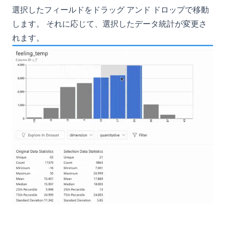
Web Scraping with Python: Complete Guide Using
選択したフィールドをドラッグ アンド ドロップで移動
Requests, BeautifulSoup, and Selenium
します。 それに応じて、選択したデータ統計が変更さ
What Is Elif in Python - Explained!
れます。
What Is Parsing in Python? A Guide to Parsers and
Techniques
What is Boolean in Python?
What is Do Nothing in Python? Understanding The Pass
Statement
What is Scikit-Learn: The Must-Have Machine Learning
Library
What is XGBoost, The Powerhouse of Machine Learning
Algorithms
What is an Expression in Python?
What is the Difference? Python vs ActivePython vs
Anaconda Compared
Windows、Mac、Linux、仮想環境でのPythonのアップグレー