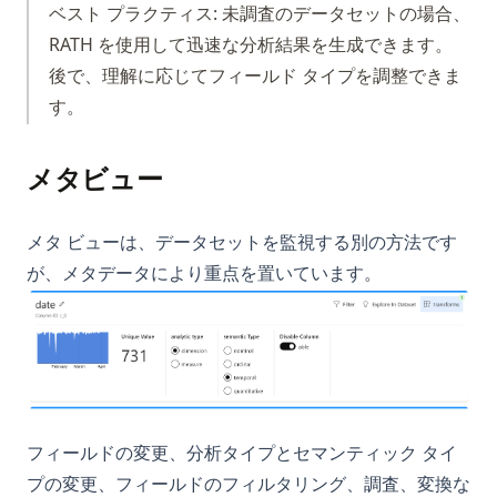
ベスト プラクティス: 未調査のデータセットの場合、
Pythonは大文字と小文字を区別するのか？
RATH を使用して迅速な分析結果を生成できます。
Pythonを使用してSnowflake REST APIからデータを取得する：
後で、理解に応じてフィールド タイプを調整できま
完全なチュートリアル
す。
Pythonを学ぶのにどのくらい時間がかかりますか？難しいです
か？
メタビュー
Pythonジェネレータ完全ガイド：yield、ジェネレータ式、遅延
評価
メタ ビューは、データセットを監視する別の方法です
Pythonスクリプトの実行方法：初心者向けガイド
が、メタデータにより重点を置いています。
Pythonスレッディング：マルチスレッディング完全ガイドと実
例
Pythonソート：sorted()、list.sort()、カスタムソートの完全ガ
イド
Pythonタイマー機能とストップウォッチの使い方
Pythonノートブック: データサイエンス初心者のための完全ガ
フィールドの変更、分析タイプとセマンティック タイ
イド
プの変更、フィールドのフィルタリング、調査、変換な