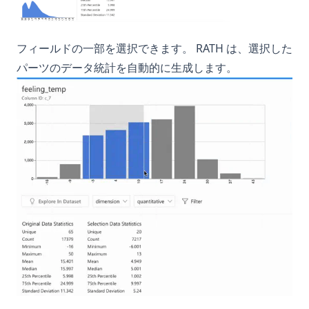
ド
Snowflake Connector Python: Install and Connect to
Snowflake with Ease
フィールドの一部を選択できます。 RATH は、選択した
パーツのデータ統計を自動的に生成します。
Snowflake Connector Python: インストールとSnowflakeへの
接続
Streamlit Datetime Slider - A Step-by-Step Introduction
Streamlit Datetime Slider - ステップバイステップの紹介
T-Test and P-Value in Python for Data Analysis
Text Cleaning in Python: Effective Data Cleaning Tutorial
The Ultimate Guide: How to Use Scikit-learn Imputer
Understanding Pandas DataFrame Indices | Python
Unfolding the Architecture and Efficiency of Fast and Faster
R-CNN for Object Detection
Unlocking Creativity with Python and Arduino: A
Comprehensive Guide