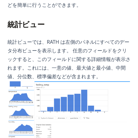
Pythonバージョンの確認方法
どを簡単に行うことができます。
PythonバージョンマネージャーのPyenvの使い方
Pythonパッケージのアップグレード方法：包括的なガイド
統計ビュー
Pythonランダムサンプリング：効果的なデータ分析のためのヒ
ントとテクニック
統計ビューでは、RATH は左側のパネルにすべてのデー
Python仮想環境：venv、virtualenv、Condaの完全ガイド
タ分布ビューを表示します。 任意のフィールドをクリ
Python型ヒント: 型注釈の実践ガイド
ックすると、このフィールドに関する詳細情報が表示さ
れます。これには、一意の値、最大値と最小値、中間
Python文字列置換：str.replace()の完全ガイドとその先
値、分位数、標準偏差などが含まれます。
SVM in Python, What It Is and How to Use It
Scikit-Learnとは：必須の機械学習ライブラリを理解する
Scikit-learn Imputer を使いこなす究極のガイド
Side_effect in Python - What It Is And How to Use?
Sklearn Train Test Split: Complete Guide to Splitting Data in
Python
Sklearn Train Test Split: Pythonでデータを分割する完全ガイ