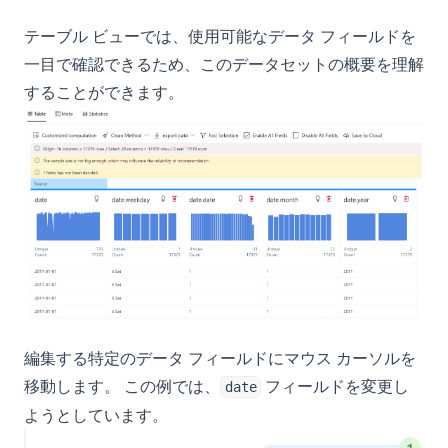
Comprehensive Guide
Python f-string：フォーマット済み文字列リテラルの完全ガイ
ド
clustering-visualization
テーブル ビューでは、使用可能なデータ フィールドを
Unraveling the 'ChatGPT Something Went Wrong'
Conundrum: Your Ultimate Troubleshooting Guide
Python heapq: Priority Queues and Heap Operations Made
一目で確認できるため、このデータセットの概要を理解
customer-hosted-looker
Simple
Visual ChatGPT: Generate and Manipulate Images through
することができます。
data-visualization-oil-and-gas-industry
Multi-Modal Interactions
Python heapq：優先度キューとヒープ操作をシンプルに
data-wrangling
Visual ChatGPT：マルチモーダルインタラクションを通じた画
Python itertools: Complete Guide to Iterator Building Blocks
distributed-database-vs-database-plus
像の生成と操作
Python map() Function: Transform Iterables with Examples
dynamic-data-visualization
What Does GPT Stand For In Chat GPT? Explained in 1 Min
Python map()関数：例で学ぶイテラブルの変換
google-drive-analytics
What is a High Perplexity Score in GPT Zero? Learn How to
Python match-case：構造的パターンマッチングを解説
Detect AI Content
metabase-vs-looker
（Python 3.10+）
Why is ChatGPT Slow? It Might Not Be Your Fault
peazip
Python os Module: File and Directory Operations Guide
「Let Me GPT That For You」：面白いツールが実際に機能する
trifacta-wrangler
Python osモジュール：ファイルとディレクトリ操作ガイド
これらのツールを使ってChatGPTのメモリを強化する方法
編集する特定のデータ フィールドにマウス カーソルを
Python subprocess: Run External Commands from Python
移動します。 この例では、
フィールドを変更し
なぜChatGPTは遅いのか？あなたのせいではないかもしれませ
(Complete Guide)
date
ん
ようとしています。
Python subprocess：Pythonから外部コマンドを実行する（完
オフラインChatGPT：どこでもいつでもAIチャットコンパニオ
全ガイド）