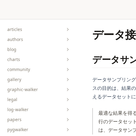
Skip to content
articles
データ
authors
blog
データサ
charts
community
データサンプリング
gallery
スの目的は、結果の
graphic-walker
bar__box__rect
えるデータセットに
legal
line__area
api-reference
log-walker
pie__tick__other
data-viz
最適な結果を得る
papers
scatterplot__heatmap
guides
行のデータセット
は、データサン
pygwalker