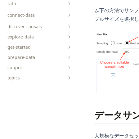
rath
api-reference
以下の方法でサンプ
faq
connect-data
プルサイズを選択し
tutorials
discover-causals
charts
explore-data
get-started
prepare-data
concepts
support
topics
AICoding
AIGC
ChatGPT
データサ
Data-Science
DuckDB
大規模なデータセットを処