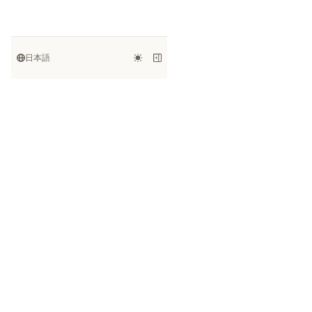
日本語
Kanaries
Open-source tools and practical
guides for data exploration,
visualization, and AI-assisted
analysis.
©
2026
Kanaries
. All rights reserved.