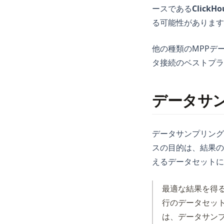
Excel
ースである
ClickHo
LangChain
る可能性があります
Matplotlib
他の種類のMPPデ
NumPy
タ接続のベストプラ
OpenSource
Pandas
データサ
Plotly
Polars
データサンプリング
PySpark
スの目的は、結果の
Python
えるデータセットに
R
Scikit-Learn
最適な結果を得る
Seaborn
行のデータセット
は、データサン
Snowflake