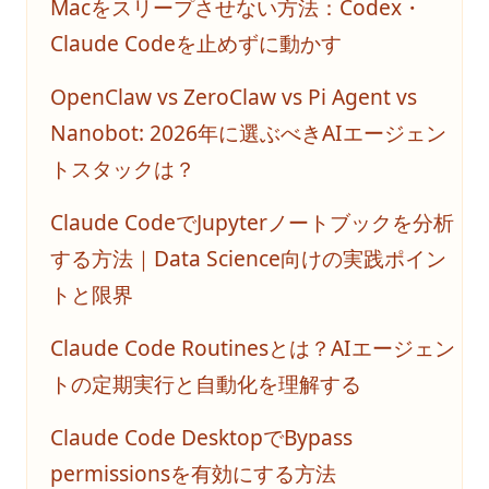
Macをスリープさせない方法：Codex・
R-CNN for Object Detection
Claude Codeを止めずに動かす
Unlocking Creativity with Python and Arduino: A
Comprehensive Guide
OpenClaw vs ZeroClaw vs Pi Agent vs
Web Scraping with Python: Complete Guide Using
Nanobot: 2026年に選ぶべきAIエージェン
Requests, BeautifulSoup, and Selenium
トスタックは？
What Is Elif in Python - Explained!
What Is Parsing in Python? A Guide to Parsers and
Claude CodeでJupyterノートブックを分析
Techniques
する方法｜Data Science向けの実践ポイン
What is Boolean in Python?
トと限界
What is Do Nothing in Python? Understanding The Pass
Statement
Claude Code Routinesとは？AIエージェン
What is Scikit-Learn: The Must-Have Machine Learning
トの定期実行と自動化を理解する
Library
What is XGBoost, The Powerhouse of Machine Learning
Claude Code DesktopでBypass
Algorithms
permissionsを有効にする方法
What is an Expression in Python?