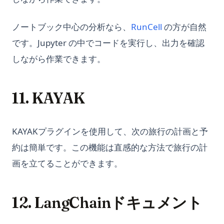
LLM Jailbreak Research Papers
PandasのKeyエラーを修正する方法：詳細なガイド
Python Pathlib: モダンなファイルパス操作ガイド
LLM Jailbreak 研究論文
Pandasのget_dummies関数の効果的な使用方法
(opens in a new
ノートブック中心の分析なら、
RunCell
の方が自然
Python Pi Guide：チュートリアル、例、およびベストプラクテ
Let Me GPT That For You: Funny Tool That Actually Works
Pandasのset_index()の使い方
です。Jupyter の中でコードを実行し、出力を確認
ィス
LlamaIndex: Combine Your Data Framework with ChatGPT
Pandasのto_datetimeを使ったデータ処理の方法
しながら作業できます。
Python Poetry: Modern Dependency Management and
Packaging Guide
LlamaIndex: チャットGPTとデータフレームワークを組み合わ
Pandasのタイピング: 効率的でメンテナブルなコードのための
せる
ベストプラクティス
Python Poetry：モダンな依存関係管理とパッケージングガイド
11. KAYAK
Longterm Memory ChatGPT? LTM-1: A LLM with 5 Million
Pandasのデータ可視化：ステップバイステップのチュートリア
Python Random Sampling: Tips and Techniques for
Tokens
ル
Effective Data Analysis
Mastering the Art: How to Use ChatGPT Without Login
Pandasの平均値関数の使い方
Python Random: Generate Random Numbers, Choices, and
KAYAKプラグインを使用して、次の旅行の計画と予
Samples
Maximizing the Use of OpenAI - A Detailed Guide on How
PandasデータフレームでNaN値をチェックする方法
約は簡単です。この機能は直感的な方法で旅行の計
to Use OpenAI
Python Random：乱数、選択、サンプルの生成
Pandasデータフレームの簡単な集約方法
画を立てることができます。
Offline ChatGPT: Your Personal AI Chat Companion
Python Regex: The Complete Guide to Regular Expressions
Pandasプロットヒストグラム：Pythonでヒストグラムを作成
Anywhere, Anytime
in Python
およびカスタマイズする
Open AIの'そのモデルは存在しません'エラーの解決方法
12. LangChainドキュメント
Python Requests Library: Complete Guide to HTTP Requests
Pandas列のリストの展開：包括的なガイド
in Python
OpenAI o1のクイックビュー
Pandas列の再並び替え：効率的なデータフレーム操作のテクニ