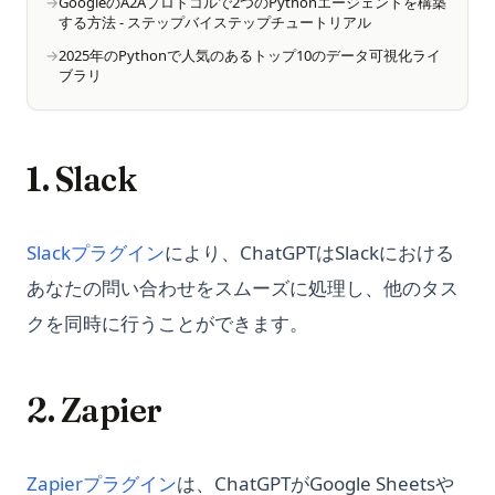
GoogleのA2Aプロトコルで2つのPythonエージェントを構築
JupyterLab対Notebook：包括的な比較
対話
Pandas Melt: Reshape Wide Data to Long Format (Complete
する方法 - ステップバイステップチュートリアル
Matplotlibのセカンダリ軸: twinxとsecondary_yaxisの使い分
Does ChatGPT Have a Word Limit? Find the Best Ways to
Guide)
Multiple Constructors in Python: Explained
Streamlitの初め方：トップ7のStreamlitの例とチュートリアル
け
2025年のPythonで人気のあるトップ10のデータ可視化ライ
Bypass It
Pandas Melt：ワイドデータをロング形式に整形する（完全ガ
ブラリ
NLTK Tokenization in Python: Quickly Get Started Here
Streamlitの設定: 絶対に見逃せない究極のガイド
Matplotlibの構文エラー：解決方法
Does ChatGPT Have an App?
イド）
Pandas DataFrameで列を削除する方法
Streamlitアプリの実行と最適化方法
Matplotlibの注釈とテキスト: インサイトをはっきり示す
Does ChatGPT Learn from User Conversations? Unraveling
Pandas Merge & Join: SQL-Style Joins Done Right
Pandas DataFrameに行と列を追加する方法：append関数を
AI Learning and Contextual Memory
Streamlitアプリの簡単なデプロイとクラウド上でのホスティン
Matplotlibの軸目盛とフォーマッター: 読みやすいスケールを作
1. Slack
Pandas Merge & Join：SQL風ジョインを正しく使う
使いこなす
グ方法
る
Does ChatGPT Use Tensorflow?
Pandas Merge: The Complete Guide to Merging
Pandas DataFrameのインデックスの理解 | Python
Streamlitアプリの見た目とテーマを簡単に変更する方法
Matplotlibを使ったPythonによる時系列プロットの作成方法
Ecoute: An OpenAI GPT-3.5 Powered Real-time
DataFrames in Python
Pandas DataFrameをCSVにエクスポートする方法
(opens in a new tab)
Slackプラグイン
により、ChatGPTはSlackにおける
Communication Transcription Tool
Streamlitコンポーネントについて知っておくべきすべて
Matplotlibを使ったインタラクティブプロットの作り方
Pandas Merge：PythonでDataFrameを結合する完全ガイド
Pandasの2つのDataFrameを結合する方法を紹介！
あなたの問い合わせをスムーズに処理し、他のタス
Ecoute： OpenAI GPT-3.5 を利用したリアルタイムコミュニケ
Streamlitチャットボットの構築：クイックスタート
Matplotlibを使用して複数の折れ線グラフを素早く作成する方
Pandas MultiIndex: Hierarchical Indexing Guide
ーション転写ツール
法
PyPDF2: The Ultimate Python Library for PDF Manipulation
クを同時に行うことができます。
Streamlitファイルアップロード：Pythonでのファイルのアッ
Pandas MultiIndex: 階層型インデックス徹底ガイド
Exploring DB GPT: Next-Gen Tool for Natural Language
プロードと表示のマスタリング
Matplotlibアニメーションチュートリアル-見事なビジュアライ
PyPDF2：PDFの操作のための究極のPythonライブラリ
Processing
ゼーションを作成
Pandas Pivot Table: Summarize and Reshape Data Like
Top 7 Streamlit Examples And Tutorials to Get Started
PyTorch の nn.Linear：形状・バイアス・実例
Excel (Guide)
2. Zapier
FinGPT: Revolutionizing Open-source Finance with Data-
Matplotlibスタイルシートを活用し、より魅力的なデータ可視
VSCode で Streamlit を使うための完全ガイド
Centric Approach
Pylance: The Ultimate Python Language Server Extension
化を実現する
Pandas Pivot vs Melt: Reshape Data the Right Way
for Visual Studio Code
Want to Build Web Apps with Firebase and Streamlit?
FinGPT: データ中心のアプローチでオープンソース・ファイナ
Matplotlibプロットをファイルに保存：最も簡単な方法
Pandas Pivot vs Melt：データを正しく整形する
(opens in a new tab)
Zapierプラグイン
は、ChatGPTがGoogle Sheetsや
Here's How:
ンスを革新
Pylance：Visual Studio Code用の究極のPython言語サーバー