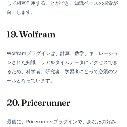
Python subprocess: Run External Commands from Python
して相互作用することができ、知識ベースの探索が
なぜChatGPTは遅いのか？あなたのせいではないかもしれませ
(Complete Guide)
向上します。
ん
Python subprocess：Pythonから外部コマンドを実行する（完
オフラインChatGPT：どこでもいつでもAIチャットコンパニオ
全ガイド）
ン
19. Wolfram
Python unittest: Write and Run Unit Tests (Complete Guide)
オープンチャットAI: GPT-3で支えられる対話型AIの未来
Python unittest：ユニットテストの書き方と実行方法（完全ガ
カスタムデータによるChatGPTトレーニングガイド-高度なチャ
イド）
Wolframプラグインは、計算、数学、キュレーショ
ットボット展開のために
Python zip() Function: Combine Iterables with Examples
ンされた知識、リアルタイムデータにアクセスでき
サインインなしで Chat GPT の使用方法
Python でディレクトリ内のすべてのファイルを取得する: 高
るため、科学者、研究者、学習者にとって必須のツ
チャットGPTにおけるGPTとは？1分で説明
速・モダン・効率的な方法
ールとなっています。
トップ10のオープンソースChatGPTの代替品とその使い方
Python における NLTK トークン分割: ここからすぐに始めよう
パーソナライズされたGPT: 自分自身のGPTモデルをチューニン
Python の pycache を理解する：知っておくべきすべてのこと
グする方法
20. Pricerunner
Python 切り捨て除算：// 演算子の完全ガイド
プラグインを ChatGPT に使用する方法: 詳細ガイド
Python 循環インポート（circular import）の直し方と実例
プロンプトからコードベースへ：GPT Engineeerのパワー
Python3 Linter: The Ultimate Guide to Boosting Your Code
最後に、Pricerunnerプラグインで、あなたの好み
マスタリングアート：ログインせずにChatGPTを使用する方法
Quality