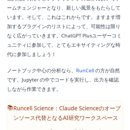
ームチェンジャーとなり、新しい風景をもたらして
Sklearn Train Test Split: Complete Guide to Splitting Data in
Python
います。そして、これはこれからです。ますます増
Sklearn Train Test Split: Pythonでデータを分割する完全ガイ
加するプラグインのリストによって、可能性は限り
ド
なく広がっていきます。ChatGPT Plusユーザーコミ
Snowflake Connector Python: Install and Connect to
ュニティに参加して、とてもエキサイティングな時
Snowflake with Ease
代に参加しましょう！
Snowflake Connector Python: インストールとSnowflakeへの
接続
(opens in a new
ノートブック中心の分析なら、
RunCell
の方が自然
Streamlit Datetime Slider - A Step-by-Step Introduction
です。Jupyter の中でコードを実行し、出力を確認
Streamlit Datetime Slider - ステップバイステップの紹介
しながら作業できます。
T-Test and P-Value in Python for Data Analysis
Text Cleaning in Python: Effective Data Cleaning Tutorial
Runcell Science：Claude Scienceのオープ
📚
The Ultimate Guide: How to Use Scikit-learn Imputer
ンソース代替となるAI研究ワークスペース
Understanding Pandas DataFrame Indices | Python
Unfolding the Architecture and Efficiency of Fast and Faster