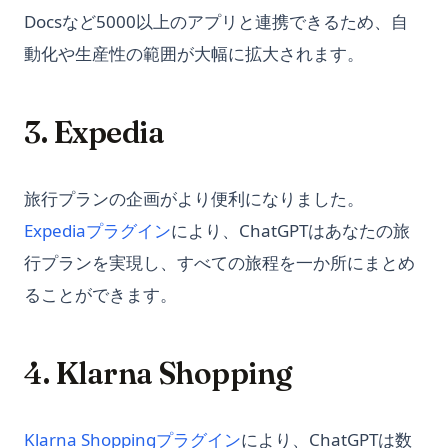
Matplotlib円グラフ：Pythonで円グラフを作成する完全ガイド
Pandas Plot Histogram: Create and Customize Histograms
エクステンション
Docsなど5000以上のアプリと連携できるため、自
What Is Streamlit Caching? st.cache_data vs
Fix 'Conversation Not Found' Error on ChatGPT: the Solution
in Python
st.cache_resource
Navigating AttributeError: Module 'matplotlib.cbook' has
Python *args and **kwargs Explained: The Complete
動化や生産性の範囲が大幅に拡大されます。
From Prompt to Codebase: The Power of GPT Engineer
No Attribute 'Iterable'
Pandas Rankの効果的な使い方
Guide
What Is Streamlit Selectbox? How to Use st.selectbox
GPT Zeroにおけるパープレキシティスコアとは？AI生成コンテ
Overcoming the 'matplotlib is currently using agg' Issue
Pandas Read Excel: How to Import Excel Files in Python
Python *args と **kwargs 完全ガイド：可変長引数をマスタ
What Is a Streamlit Button? How to Use st.button
ンツの検出方法を学ぼう
3. Expedia
ーしよう
PyPlot Figure: A Comprehensive Guide to Matplotlib's
Pandas Read Excel: PythonでExcelファイルをインポートする
[Streamlit Tutorial] Quickly Create Interactive Data
GPT for Technical Vetting: Revolutionizing Recruitment
Plotting Library
方法
Python Argparse: Build Command-Line Interfaces the Right
Visualization
Way
GPT-3 Personal Assistant: Boost Your Productivity and
PyPlot Figure: Matplotlibのプロットライブラリにおける包括
Pandas Rename Column: 6 Methods to Rename DataFrame
[Streamlitチュートリアル] インタラクティブなデータビジュア
旅行プランの企画がより便利になりました。
Automate Tasks
的なガイド
Columns in Python
Python Argparse: コマンドラインインターフェースを正しく作
ライズを迅速に作成する
(opens in a new tab)
Expediaプラグイン
により、ChatGPTはあなたの旅
る
GPT-3 パーソナルアシスタント：生産性向上とタスク自動化
Remove Axes in Matplotlib: A Detailed Guide
Pandas Reorder Columns: 5 Methods to Rearrange
[解説] Streamlit Selectbox: 使用方法、パラメータ、例
行プランを実現し、すべての旅程を一か所にまとめ
DataFrame Columns
Python Assert Statement: Debug Smarter, Not Harder
GPT-4は無料ですか？GPT-4について知っておくべきすべてがこ
Save Matplotlib Plot to File: The Quickest Way
ステップバイステップガイド：効果的なWebアプリケーション
こにあります
ることができます。
Pandas Rolling Window: Rolling, Expanding, and EWM
Python Assert: もっと賢くデバッグする
のためのStreamlitとSnowflakeの接続
Solving the Issue: 'AttributeError: module 'matplotlib' has
GPT-4を無料で使う方法：総合ガイド
no attribute 'plot'
Pandas Shift メソッドのデータ分析への活用法: 詳細ガイド
Python Binning: Clearly Explained
ポート80でStreamlitアプリケーションを実行する方法
GPT-Code UI: Unveiling an Open Source Alternative to the
Troubleshooting: 'Module Matplotlib Has No Attribute Plot'
Pandas Sort Values: Complete Guide to Sorting DataFrames
Python Binningの明確な説明
4. Klarna Shopping
基本を超えて：Streamlit ボタン完全ガイド
ChatGPT Code Interpreter
in Python
in Python
Python Circular Import: How to Fix It (With Working
GPT-Code UI: チャットGPTコードインタプリターに代わるオー
Troubleshooting: Matplotlib.pyplot Not Resolved From
Pandas Sort Values：PythonでのDataFrameソート完全ガイ
Examples)
プンソースの選択肢を発表
Source
ド
(opens in a new tab)
Klarna Shoppingプラグイン
により、ChatGPTは数