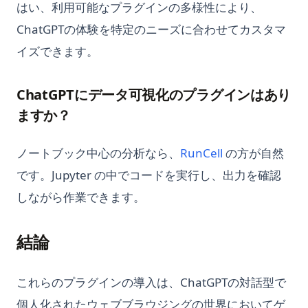
Pythonタイマー機能とストップウォッチの使い方
はい、利用可能なプラグインの多様性により、
Pythonノートブック: データサイエンス初心者のための完全ガ
ChatGPTの体験を特定のニーズに合わせてカスタマ
イド
イズできます。
Pythonバージョンの確認方法
PythonバージョンマネージャーのPyenvの使い方
ChatGPTにデータ可視化のプラグインはあり
Pythonパッケージのアップグレード方法：包括的なガイド
ますか？
Pythonランダムサンプリング：効果的なデータ分析のためのヒ
ントとテクニック
(opens in a new
ノートブック中心の分析なら、
RunCell
の方が自然
Python仮想環境：venv、virtualenv、Condaの完全ガイド
です。Jupyter の中でコードを実行し、出力を確認
Python型ヒント: 型注釈の実践ガイド
しながら作業できます。
Python文字列置換：str.replace()の完全ガイドとその先
SVM in Python, What It Is and How to Use It
結論
Scikit-Learnとは：必須の機械学習ライブラリを理解する
これらのプラグインの導入は、ChatGPTの対話型で
Scikit-learn Imputer を使いこなす究極のガイド
個人化されたウェブブラウジングの世界においてゲ
Side_effect in Python - What It Is And How to Use?