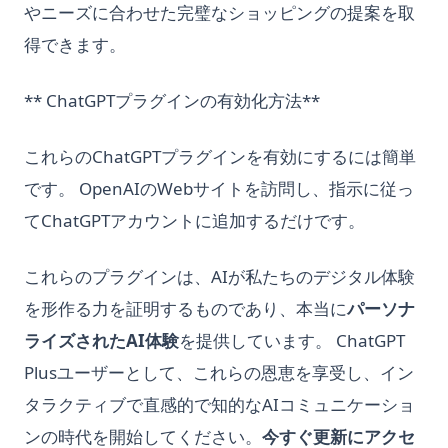
やニーズに合わせた完璧なショッピングの提案を取
上級ガイド: Python で ChatGPT API を使用する方法
Python3 Linter: コード品質を向上させる究極のガイド
得できます。
技術選考のためのGPT：採用革命
PythonでBeautiful Soupのスクレイピング効率を向上させる方
法：効率的なWebスクレイピングを実現しましょう！
絶対に見逃せないトップ11のAuto GPTの例
** ChatGPTプラグインの有効化方法**
PythonでShebangを使用する方法
長期記憶ChatGPT？LTM-1：トークン500万個を持つLLMで
す。
PythonでSyntaxError invalid syntaxを修正する方法 - 有効な
これらのChatGPTプラグインを有効にするには簡単
手段
です。 OpenAIのWebサイトを訪問し、指示に従っ
PythonでのForループカウンター：説明
てChatGPTアカウントに追加するだけです。
PythonでのWebスクレイピング：Requests、
BeautifulSoup、Seleniumを使った完全ガイド
これらのプラグインは、AIが私たちのデジタル体験
Pythonでの副作用（Side_effect）- その意味と使用方法
を形作る力を証明するものであり、本当に
パーソナ
Pythonでの等しくないものとは何ですか？
ライズされたAI体験
を提供しています。 ChatGPT
Pythonでの複数のコンストラクタ：説明
Plusユーザーとして、これらの恩恵を享受し、イン
Pythonで文字列を整数に変換する方法：簡単なガイド
タラクティブで直感的で知的なAIコミュニケーショ
PythonとActivePythonとAnacondaの違いについて比較
ンの時代を開始してください。
今すぐ更新にアクセ