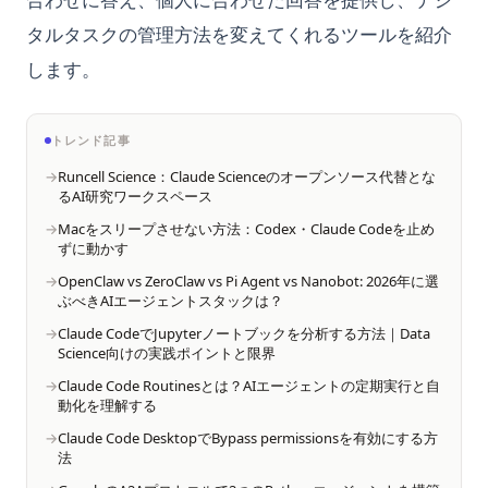
Matplotlib を使用してデータフレームの見事なプロットを作成
キストのパワーを解放する
How to Use Pretty Print for Python Dictionaries
Streamlit vs Dash: Fast Decision Guide for Python App
する
Pandas DataFrameをソートする: 例とヒント
タルタスクの管理方法を変えてくれるツールを紹介
Builders
ChatGPTデベロッパーモードのオンにする方法 - 簡単なガイド
How to Use Python Reverse Range: Easy Guide
Matplotlib サブプロット：plt.subplots() でマルチパネル図を
Pandas Dataframe: Basic Operations for Beginners
します。
Streamlit vs Dash: あなたに最適なフレームワークはどれ？
ChatGPTリダイレクトエラーの修正方法
作成
How to Use Python Timer Function with Stopwatch
（2025年更新ガイド）
Pandas Dataframe: 初心者向けの基本操作
Cogram: The Ultimate AI-Powered Meeting Notes Tool
Matplotlib ヒストグラム：Pythonにおけるplt.hist()の完全ガイ
How to Use Python Version Manager with Pyenv
Streamlit-Authenticator: How to Secure User Authentication
Pandas Drop Column: How to Remove Columns from a
トレンド記事
ド
Cogram: 最高のAIパワーの会議メモツール
in Streamlit Apps
DataFrame
How to Use Shebang in Python
Runcell Science：Claude Scienceのオープンソース代替とな
Matplotlib 凡例を外側に置く：bbox_to_anchor 早見表
Conch AI: AIの文章作成アシスタント、コンテンツ制作を革命
Streamlit-Authenticator：Streamlitアプリでユーザー認証を
Pandas Drop Duplicates: How to Remove Duplicate Rows in
How to Write Pi in Python: math.pi, numpy.pi, scipy, and
るAI研究ワークスペース
化する
安全にする方法
Matplotlib 散布図：plt.scatter() 完全ガイド
Python
More
Macをスリープさせない方法：Codex・Claude Codeを止め
ずに動かす
Conch AI: The AI Writing Assistant Revolutionizing Content
Streamlitでインタラクティブなデータダッシュボードを構築す
Matplotlib 棒グラフ：plt.bar() と plt.barh() 完全ガイド
Pandas Drop Duplicates: Pythonで重複行を削除する方法
How to Zip Two Lists in Python with Ease
Creation
る：包括的なチュートリアル
OpenClaw vs ZeroClaw vs Pi Agent vs Nanobot: 2026年に選
Matplotlibでカスタムカラーマップをマスターする：包括的ガ
Pandas Filter Rows: Select Data by Condition in Python
How to concat two Pandas DataFrames: Explained!
ぶべきAIエージェントスタックは？
ConvNeXt Model Guide - Achieve Top-notch Accuracy in
Streamlitでインタラクティブな地図を表示する：簡単なチュー
イド
Pandas GroupBy: Aggregation, Transform, Apply (2026
InstaPy PythonライブラリでInstagramの自動化をする方法
Vision Tasks
トリアルと例 | st.map
Claude CodeでJupyterノートブックを分析する方法｜Data
Matplotlibで軸を削除する方法：詳細ガイド
Guide)
Science向けの実践ポイントと限界
Is Python Case Sensitive?
ConvNeXtモデルガイド：視覚タスクにおける一流の精度を実
Streamlitで動的なタブを作成：簡単に始める方法
Matplotlibにおけるヒストグラムの10種類（コード例付き）
Pandas GroupBy：Aggregation・Transform・Apply 完全ガ
Claude Code Routinesとは？AIエージェントの定期実行と自
現する方法
JupyterLab vs Notebook: A Comprehensive Comparison
StreamlitとPlotly: インタラクティブなデータ可視化を簡単に
動化を理解する
イド
Matplotlibによる画像のプロット方法
DB GPTの探索：自然言語処理のための次世代ツール
JupyterLab インストールと使い方 完全ガイド【2026年最新
Claude Code DesktopでBypass permissionsを有効にする方
StreamlitとSeabornの使用方法：クイックガイド
Pandas KeyError: Column Not Found — How to Fix It (Even
Matplotlibのカラーマップ：Pythonにおけるカラーマップ完全
版】
法
DockerでAutoGPTをインストールする方法：ステップバイステ
When Column Exists)
Streamlitのカラムを解説：グリッドレイアウト、データ表示、
ガイド
ップガイド