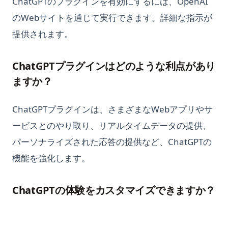
ChatGPTのプラグインを有効にするには、OpenAI
化
のWebサイトを通じて実行できます。詳細な指示が
Pythonの禅：その意義とアクセス方法
提供されます。
Pythonの辞書を見やすく表示する方法
Pythonは大文字と小文字を区別するのか？
ChatGPTプラグインはどのような利点があり
Pythonを使用してSnowflake REST APIからデータを取得する：
ますか？
完全なチュートリアル
Pythonを学ぶのにどのくらい時間がかかりますか？難しいです
ChatGPTプラグインは、さまざまなWebアプリやサ
か？
ービスとのやり取り、リアルタイムデータの提供、
Pythonジェネレータ完全ガイド：yield、ジェネレータ式、遅延
パーソナライズされた応答の提供など、ChatGPTの
評価
機能を強化します。
Pythonスクリプトの実行方法：初心者向けガイド
Pythonスレッディング：マルチスレッディング完全ガイドと実
例
ChatGPTの体験をカスタマイズできますか？
Pythonソート：sorted()、list.sort()、カスタムソートの完全ガ
イド