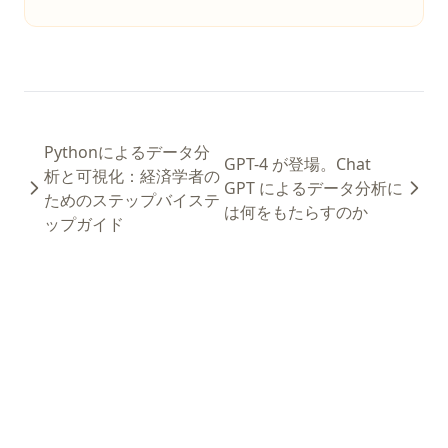
What is the Difference? Python vs ActivePython vs
Anaconda Compared
Windows、Mac、Linux、仮想環境でのPythonのアップグレー
ド方法
Windows、Mac、LinuxのPythonのアップグレード方法
Pythonによるデータ分
GPT-4 が登場。Chat
XGBoostとは、機械学習アルゴリズムのパワーハウス
析と可視化：経済学者の
GPT によるデータ分析に
Zen of Python: All 19 Principles Explained with Examples
ためのステップバイステ
は何をもたらすのか
ップガイド
[Explained] How to GroupBy Dataframe in Python, Pandas,
PySpark
[解説] Python、Pandas、PySparkでのデータフレームのグルー
プ化方法
ipykernel: Install, Configure, and Manage Jupyter Python
Kernels
ipykernel: Jupyter Notebook 用の Python カーネル完全ガイド
nn.Linear in PyTorch: Shapes, Bias, and Examples