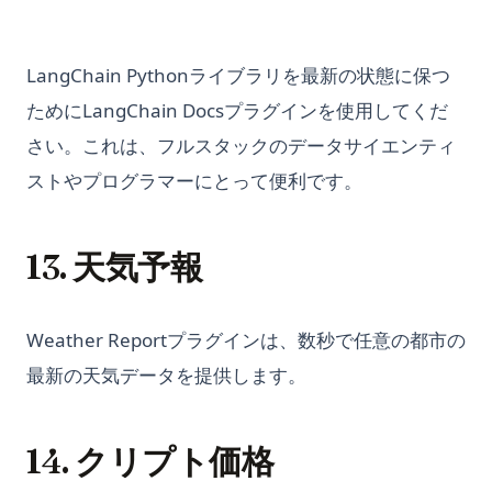
Python Requestsライブラリ：PythonでHTTPリクエストを行
OpenAIを最大限に活用する方法 - OpenAI使い方の詳細なガイ
ック
うための完全ガイド
ド
Python Pandasを使用してDataFrameをプロットする方法
Python Reverse Rangeの使い方：簡単なガイド
OpenChat AI: The Future of Conversational AI Powered by
LangChain Pythonライブラリを最新の状態に保つ
Python Vector Database: The Best Databases and Tools for
GPT-3
Python SQLite3 Tutorial: Complete Guide to SQLite
Spatial Data and Generative AI
ためにLangChain Docsプラグインを使用してくだ
Database in Python
OpenLLM: Easily Take Control of Large Language Models
さい。これは、フルスタックのデータサイエンティ
Python ベクターデータベース：空間データと生成 AI のための
Python SQLite3 チュートリアル: Python での SQLite データベ
OpenLLM: 大規模言語モデルを簡単に制御する
ベストなデータベースとツール
ストやプログラマーにとって便利です。
ース完全ガイド
OpenLLaMA: The Open-Source Reproduction of LLaMA
Pythonで辞書をデータフレームに変換する方法（Pandas解
Python Sort: Complete Guide to sorted(), list.sort(), and
Large Language Model
説）
Custom Sorting
13. 天気予報
OpenLLaMA：LLaMA大規模言語モデルのオープンソース再現
Sort Pandas DataFrame: Examples and Tips
Python String Replace: Complete Guide to str.replace() and
Orca 13B: the New Open Source Rival for GPT-4 from
Sorting Pandas DataFrame by Index
Beyond
Microsoft
Unpacking Lists in Pandas Columns: Comprehensive Guide
Weather Reportプラグインは、数秒で任意の都市の
Python Switch Case: How to Implement Switch Statements
Orca 13B: マイクロソフトからのGPT-4に対抗する新たなオー
in Python
pandas-fillna
最新の天気データを提供します。
プンソースライバル
Python Switch Case: PythonでのSwitch文の実装方法
「NAおよびNaN値を含むブール値ではない配列でマスクできま
Personalized GPT: How to Find Tune Your Own GPT Model
せん」というエラーの修正方法
Python Switch Case: match-case Statement Explained (With
14. クリプト価格
PrivateGPT: Offline GPT-4 That is Secure and Private
Examples)
「No Module Named In Pandas」エラーの解決方法：詳細解
PrivateGPT：安全・プライバシー保護を実現したオフライン
説