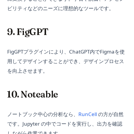
Pandas 文字列操作：ベクトル化テキストクリーニング
Python Lambda関数：実用的な例を用いた明快ガイド
How to Use GPT-4 without ChatGPT Plus Subscription
ビリティなどのニーズに理想的なツールです。
Pandas 行フィルタリング：Python で条件によってデータを選
Python List Comprehension: Complete Guide with
Hugging Face Transformers: Your Gateway to State-of-the-
択する
Examples and Performance Tips
Art NLP
Pandas: Find and Filter Values in a DataFrame Column
9. FigGPT
Python Logging: The Complete Guide to Logging in Python
Hugging Face Transformers：最先端のNLPへの入り口
Pandasql - Python Package for Querying DataFrames Using
Python Make Beautiful Soup Faster: Improve Your Web
InstructGPT: ChatGPTの裏にある隠された力
SQL
Scraping Efficiencies Now!
FigGPTプラグインにより、ChatGPT内でFigmaを使
InstructGPT: the Hidden Power Behind ChatGPT
Pandasql - SQL で DataFrame をクエリするための Python パ
Python Match Case: Structural Pattern Matching Explained
ッケージ
用してデザインすることができ、デザインプロセス
InternGPT: Expanding Interactions with ChatGPT Beyond
(Python 3.10+)
Pointing
Pandasでデータにアクセスおよび操作するための
を向上させます。
Python Multiprocessing: Parallel Processing Guide for
DataFrame.locの使用
InternGPT: ポイント以外の方法でChatGPTとのインタラクショ
Speed
ンを拡大
Pandasでヒストグラムを作成する方法：ステップバイステップ
Python Multiprocessing：高速化のための並列処理ガイド
10. Noteable
ガイド
Is Chat GPT Plus Worth It? A Quick Review
Python Not Equal Operator (!=): Complete Guide with
Pandasで列を削除する方法：DataFrameから列を削除する全
Is ChatGPT Safe? Unveiling the Facts & Ensuring Peace of
Examples
手法
Mind
(opens in a new
ノートブック中心の分析なら、
RunCell
の方が自然
Python Notebooks: The Perfect Guide for Data Science
Pandasで列名を変更する方法：シンプルで効果的なやり方
Is GPT-4 Free? Everything You Need to Know About GPT-4 is
です。Jupyter の中でコードを実行し、出力を確認
Beginners
Here
Pandasで空のDataFrameを作成する方法
しながら作業できます。
Python Pathlib: The Modern Guide to File Path Handling