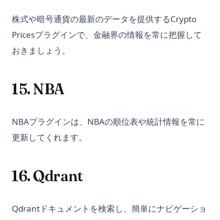
Python Switch Case: match-case文をわかりやすく解説
GPT-4
インデックスでPandas DataFrameをソートする
Python Threading: Complete Guide to Multithreading with
株式や暗号通貨の最新のデータを提供するCrypto
Promptheus: ChatGPTの音声対応版
Examples
時系列分析のマスタリング：Pandas Resampleの使い方
Pricesプラグインで、金融界の情報を常に把握して
Promptheus: the ChatGPT for Your Voice
Python Try Except: How to Handle Exceptions the Right Way
おきましょう。
Quick View of OpenAI o1
Python Try Except：例外を正しく処理する方法
Reverse Prompt Engineering with ChatGPT: A Detailed
Python Type Hints: A Practical Guide to Type Annotations
Guide
15. NBA
Python Virtual Environments: A Complete Guide to venv,
SuperAGI: Unleashing the Power of Autonomous AI Agents
virtualenv, and Conda
SuperAGI: 自律型AIエージェントの力を解放する
Python asyncio: Complete Guide to Asynchronous
NBAプラグインは、NBAの順位表や統計情報を常に
Programming
The Real Answer to: How Many Questions Can You Ask
更新してくれます。
ChatGPT in an Hour?
Python asyncio: 非同期プログラミング完全ガイド
The Truth About ChatGPT and Plagiarism: Everything You
Python collections モジュール解説: Counter / defaultdict /
Need to Know
deque / namedtuple ガイド
16. Qdrant
Top 10 Open Source ChatGPT Alternatives & How to Use
Python defaultdict: Simplify Dictionary Operations with
Them
Default Values
Qdrantドキュメントを検索し、簡単にナビゲーショ
Top 11 Auto GPT Examples that You Cannot Miss Out
Python defaultdict：デフォルト値で辞書操作をシンプルにす