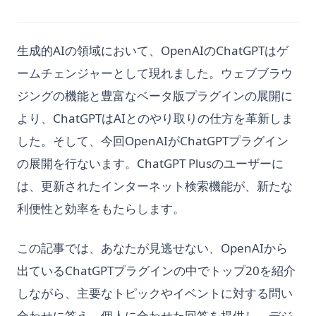
ChatGPTにアプリはあるのか？
in Python
PySparkデータフレームカラムをPythonリストに変換する方法
Pandas Concat：PythonでDataFrameを連結する方法
How to Create a Conda Environment (with a Specific Python
Streamlit AgGrid: Unleashing the Power of Data
Charts in Python
ChatGPTのビジネスや個人利用のトレーニング方法
Solving 'module seaborn has no attribute histplot' Error
Version)
Visualization
Pandas Crosstab: Create Simple Cross Tabulation Tables in
Matplotlib Scatter Plot: Complete Guide to plt.scatter()
ChatGPTの仕組み：大規模言語モデルの詳細解説
Understanding Scatter Plots with Numpy: Ensuring Same
生成的AIの領域において、OpenAIのChatGPTはゲ
Python
How to Delete a Conda Environment (conda env remove)
Streamlit AgGrid: データ可視化の力を解き放つ
Matplotlib Secondary Axis: Twin Axes vs secondary_yaxis
Size X and Y Arrays
ChatGPTの容量オーバーエラーを修正する方法
ームチェンジャーとして現れました。ウェブブラウ
Pandas Crosstab：Pythonで簡単なクロス集計表を作成する方
How to Drop a Column in Pandas DataFrame
Streamlit Caching: データアプリのパワーを解き放て
Explained
Unlock the Power of Data Visualization with Seaborn in
法
ChatGPTの日本語対応の深堀り：その進化と未来の可能性
ジングの機能と豊富なベータ版プラグインの展開に
How to Export Pandas Dataframe to CSV
Streamlit Config: The Ultimate Guide You Can’t Miss
Matplotlib Subplots: Create Multi-Panel Figures with
Python | Beginner's Guide
Pandas Data Cleaning: Practical Workflow
plt.subplots()
より、ChatGPTはAIとのやり取りの仕方を革新しま
ChatGPTはTensorflowを使用しているのか？
How to Fix SyntaxError Invalid Syntax in Python - Working
Streamlit DataFrame: `st.dataframe` vs `st.data_editor`
「NumPyを用いた散布図の理解：同じサイズのX配列とY配列の
Pandas Data Cleaning：実務向けワークフロー
Methods
Quick Guide
Matplotlib Syntax Error: How to Solve the Issue
確保」
した。そして、今回OpenAIがChatGPTプラグイン
ChatGPTはユーザーの会話から学習するのか？AI学習と文脈的
記憶の解明
Pandas DataFrame to CSV: Complete Guide to to_csv()
How to Multiply in Python for Beginners
Streamlit DataFrame：Pandas DataFramesの表示、スタイリ
Matplotlib fill_between: Conditional Fills, Bands, and isin()
ビギナーのためのPythonによるSeabornによるデータ可視化の
の展開を行ないます。ChatGPT Plusのユーザーに
ング、最適化（2025年版）
Fixes
力を引き出す
ChatGPTは安全ですか？事実を明らかにし、安心して利用する
Pandas DataFrame to List: 5 Methods with Code Examples
How to Run Python Scripts for Beginners
は、更新されたインターネット検索機能が、新たな
方法
Streamlit File Uploader: How to Use st.file_uploader
Matplotlib fill_between：条件塗りつぶし・信頼区間バンド・
モジュール seaborn に histplot 属性がありませんエラーの解
Pandas DataFrame に列を追加する：6つのベストメソッド
How to Start JupyterLab: Install, Launch, and Fix Common
利便性と効率をもたらします。
isin() 対処
決方法
ChatGPTをプログラミングに使う方法
（2025年版ガイド）
Errors
Streamlit Session State: How to Use st.session_state
Matplotlib savefig Cuts Off Labels? bbox_inches, DPI Fixes
📊 Seaborn Boxplot Tutorial: Create Custom Box Plots in
ChatGPTを使った効果的なPDFサマライザー：詳細ガイド
Pandas DataFrame の列で値をかんたんに検索する方法
How to Upgrade Python Packages: A Comprehensive Guide
Streamlit Session State: スタートガイド
この記事では、あなたが見逃せない、OpenAIから
Python
Matplotlib savefig の使い方: ラベル切れ、bbox_inches、DPI
ChatGPTを使った逆promptエンジニアリング: 詳細ガイド
Pandas DataFrame を List に変換する方法
How to Upgrade Python on Windows, Mac, Linux, and
Streamlit and Plotly: Interactive Data Visualization Made
出ているChatGPTプラグインの中でトップ20を紹介
📊 Seaborn Boxplot チュートリアル：Python でカスタムボッ
Virtual Environments
Easy
Matplotlib における図サイズの完全攻略ガイド（サンプル付
ChatGPTを利用したPythonコーディングの方法
Pandas DataFrameをCSVに変換：to_csv()完全ガイド
クスプロットを作成する方法
しながら、主要なトピックやイベントに対する問い
き）
How to Upgrade Python on Windows, Mac, Linux?
Streamlit in VS Code: Install, Run, and Debug Setup Guide
ChatGPTコンテキストウィンドウ：チャットボットでのコンテ
Pandas DataFrameをNumPy配列に変換する：包括的ガイド
合わせに答え、個人に合わせた回答を提供し、デジ