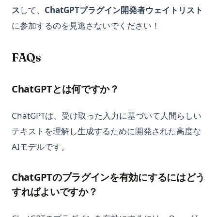
PythonとArduinoで創造性を解放する：包括的なガイド
ス
して、
ChatGPTプラグイン開発者ウェイトリスト
PythonにおけるSVM、概要とその使い方
に参加するのを見逃さないでください！
PythonにおけるT検定とP値のデータ分析への応用
Pythonにおけるelifとは - 解説！
FAQs
Pythonにおけるテキストクリーニング：効果的なデータクリー
ニングチュートリアル
ChatGPTとは何ですか？
Pythonにおけるブール値とは？
Pythonにおける式とは何ですか？
ChatGPTは、受け取った入力に基づいて人間らしい
Pythonにおける次元削減：知っておくべきトップのヒント
テキストを理解し生成するために開発された高度な
Pythonの__str__と__repr__の違い
AIモデルです。
Pythonの「何もしない」とは？Pass文の理解
Pythonのコンテキストマネージャ：Pythonのコンテキストマネ
ChatGPTのプラグインを有効にするにはどう
ージャの完全ガイド
すればよいですか？
Pythonのパースとは？全てが解説される！
Pythonのリストをフラット化：これらのヒントでコードを簡素