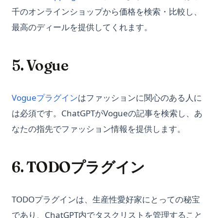
Python Collections Module: Counter, defaultdict, deque,
GPT-J: A Comprehensive Guide with Examples
Unlocking the Power of Matplotlib Stylesheets for
Pandas String Operations: Vectorized Text Cleaning
千のオンラインショップから価格を検索・比較し、
namedtuple Guide
Enhanced Data Visualization
GPT-J: 使用例を含めた広範なガイド
最高のディールを提供してくれます。
Pandas Typing: Best Practices for Efficient and
Python Counter: Count and Tally Elements with
[Explained] Multiple Plots on the Same Figure in Matplotlib
Maintainable Code
collections.Counter
How Does ChatGPT Work: Explaining Large Language
Models in Detail
[解説] Matplotlib における同一図に複数のプロットの作成方法
Pandas Unstack: Clearly Explained
Python Counter：collections.Counterで要素を数える
5. Vogue
How Fix for 'Conversation Not Found' Error on ChatGPT with
matplotlib is currently using agg というエラーを克服する方
Pandas Unstack：わかりやすく解説
Python Dataclasses: @dataclassデコレータ完全ガイド
Ease
法
Pandas Visulziation: A Step-by-Step Tutorial
Python Dataclasses: A Complete Guide to @dataclass
How To Fix ChatGPT Redirect Error
matplotlibの垂直線（vlines）の6つの一般的な使用例（コード
(opens in a new tab)
Decorator
Vogueプラグイン
はファッションに関心のある人に
Pandas Where: Harnessing the Power of Pandas to Manage
例付き）
How to Easily Solve Unprocessable Entity Error in ChatGPT
Null Values
は必須です。ChatGPTがVogueの記事を検索し、あ
Python Datetime: Complete Guide to Dates and Times in
「No Module Named Matplotlib」エラーでお困りですか？こ
Python
How to Fix Chat GPT Access Denied Error Code 1020? The
Pandas Where: Pandas の力を活用して Null 値を扱う
なたの指先でファッション情報を提供します。
ちらが解決策です
Solution:
Python Datetime：Pythonの日付と時刻の完全ガイド
Pandas fillna(): Handle Missing Values in DataFrames
トラブルシューティング: Matplotlib.pyplotがソースから解決
How to Fix ChatGPT Cloudflare Loop: A Straight-Forward
Python Decorators: The Complete Guide with Practical
できない
Pandas iterrows(): How to Iterate Over DataFrame Rows
Guide
6. TODOプラグイン
Examples
(And When Not To)
トラブルシューティング：Pythonで 'Module Matplotlib Has
How to Fix ChatGPT is at Capacity Error
Python Deque: Fast Double-Ended Queues with
No Attribute Plot' エラーが発生する場合
Pandas loc: Select and Filter DataFrame Rows and Columns
collections.deque
How to Fix: 'There Was an Error Generating a Response' on
by Label
TODOプラグインは、生産性愛好家にとっての秘宝
問題の解決：「AttributeError: module 'matplotlib' has no
ChatGPT
Python Deque：collections.dequeによる高速な両端キュー
attribute 'plot'」
Pandas read_csv() チュートリアル：CSV をプロのようにイン
であり、ChatGPT内でタスクリストを管理すること