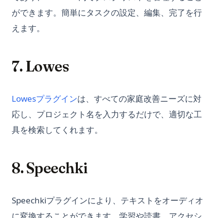
How to Implement Longer ChatGPT Memory with These
ポートする方法
Python Enumerate: Loop with Index the Right Way
Tools
ができます。簡単にタスクの設定、編集、完了を行
Pandas read_csv: The Definitive Guide to pd.read_csv() in
Python Enumerate: インデックス付きループの正しい方法
えます。
How to Install AutoGPT with Docker: Step-by-Step Guide
Python (2026)
Python F-Strings: The Complete Guide to String Formatting
How to OverCome the 'Too Many Requests in 1 Hour' Error
Pandas reset_index(): Complete Guide to Resetting
Python F-Strings: 文字列フォーマット完全ガイド
DataFrame Index
How to Plugins to ChatGPT: An In-Depth Guide
7. Lowes
Python Flatten List: 8 Methods to Flatten Nested Lists
Pandas reset_index(): DataFrameのインデックスをリセット
How to Solve Open AI 'That Model Does Not Exist' Error
する完全ガイド
Python Floor Division: Complete Guide to the // Operator
How to Train ChatGPT for Business and Personal Use
(opens in a new tab)
Lowesプラグイン
は、すべての家庭改善ニーズに対
Pandas to_datetime: Convert Strings, Timestamps, and
Python Generators: Complete Guide to yield, Generator
How to Training ChatGPT on Custom Data for Advanced
Mixed Formats
Expressions, and Lazy Evaluation
応し、プロジェクト名を入力するだけで、適切な工
Chatbot Deployment
Pandas to_sql() メソッド：効率的なSQLの書き方のためのヒン
Python Get All Files in a Directory: Fast, Modern & Efficient
具を検索してくれます。
How to Turn On Chat GPT Developer Mode - Simple Guide
ト
Python JSON: Parse, Read, Write, and Convert JSON Data
How to Use AutoGPT: Step-by-Step Guide
Pandas value_counts(): Count Unique Values Like a Pro
Python KNN: Mastering K Nearest Neighbor Regression
8. Speechki
How to Use Chat GPT without Sign In
Pandas ピボットテーブル：Excelのようにデータを要約・整形
with sklearn
する（ガイド）
How to Use ChatGPT for Coding
Python KNN: sklearnを使ったK最近傍回帰のマスター
Pandas ローリングウィンドウ: rolling・expanding・EWM の
How to Use ChatGPT for Python Coding
Speechkiプラグインにより、テキストをオーディオ
Python Lambda Functions: A Clear Guide with Practical
使い方
Examples
How to Use GPT-4 for Free: A Comprehensive Guide
に変換することができます。学習や読書、アクセシ