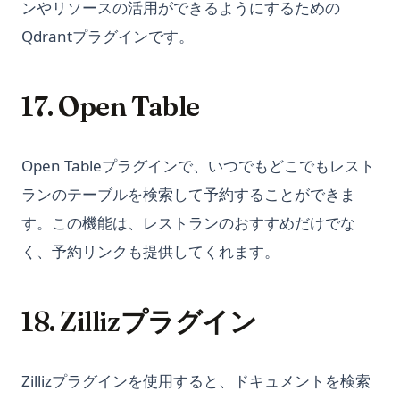
ンやリソースの活用ができるようにするための
る
Understanding the 'Too Many Signups from the Same IP'
Qdrantプラグインです。
Issue in ChatGPT
Python f-strings: The Complete Guide to Formatted String
Literals
Unleashing the Power of AutoGPT Plugins: A
Comprehensive Guide
Python f-string：フォーマット済み文字列リテラルの完全ガイ
17. Open Table
ド
Unraveling the 'ChatGPT Something Went Wrong'
Conundrum: Your Ultimate Troubleshooting Guide
Python heapq: Priority Queues and Heap Operations Made
Simple
Visual ChatGPT: Generate and Manipulate Images through
Open Tableプラグインで、いつでもどこでもレスト
Multi-Modal Interactions
Python heapq：優先度キューとヒープ操作をシンプルに
ランのテーブルを検索して予約することができま
Visual ChatGPT：マルチモーダルインタラクションを通じた画
Python itertools: Complete Guide to Iterator Building Blocks
す。この機能は、レストランのおすすめだけでな
像の生成と操作
Python map() Function: Transform Iterables with Examples
く、予約リンクも提供してくれます。
What Does GPT Stand For In Chat GPT? Explained in 1 Min
Python map()関数：例で学ぶイテラブルの変換
What is a High Perplexity Score in GPT Zero? Learn How to
Python match-case：構造的パターンマッチングを解説
Detect AI Content
18. Zillizプラグイン
（Python 3.10+）
Why is ChatGPT Slow? It Might Not Be Your Fault
Python os Module: File and Directory Operations Guide
「Let Me GPT That For You」：面白いツールが実際に機能する
Python osモジュール：ファイルとディレクトリ操作ガイド
Zillizプラグインを使用すると、ドキュメントを検索
これらのツールを使ってChatGPTのメモリを強化する方法