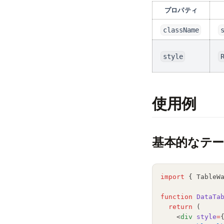
プロパティ
className
style
使用例
基本的なテ
import
 { TableW
function
DataTa
return
 (
    <
div
style
=