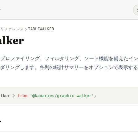
Iリファレンス
TABLEWALKER
lker
列プロファイリング、フィルタリング、ソート機能を備えたイ
ダリングします。各列の統計サマリーをオプションで表示する
alker } 
from
'@kanaries/graphic-walker'
;
ィ