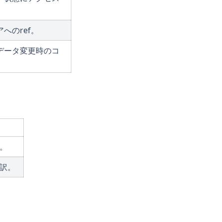
へのref。
データ変更時のコ
。
訳。