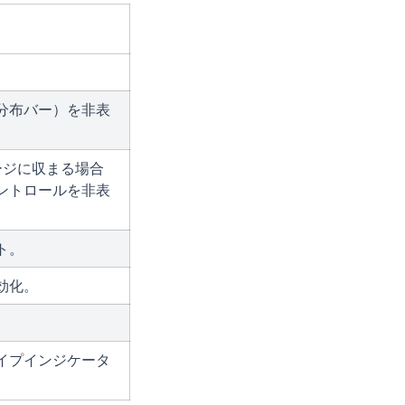
分布バー）を非表
ージに収まる場合
ントロールを非表
ト。
効化。
イプインジケータ