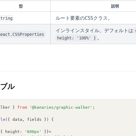
型
説明
ルート要素のCSSクラス。
string
インラインスタイル。デフォルトは
React.CSSProperties
。
height: '100%' }
ーブル
alker } 
from
'@kanaries/graphic-walker'
;
ble
({ data
,
 fields }) {
{{ height
:
'600px'
 }}>