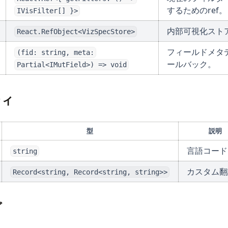
するためのref。
IVisFilter[] }>
内部可視化ストア
React.RefObject<VizSpecStore>
フィールドメタ
(fid: string, meta:
ールバック。
Partial<IMutField>) => void
ティ
型
説明
言語コード
string
カスタム翻
Record<string, Record<string, string>>
グ