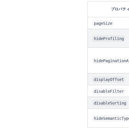
プロパテ
pageSize
hideProfiling
hidePaginationA
displayOffset
disableFilter
disableSorting
hideSemanticTyp