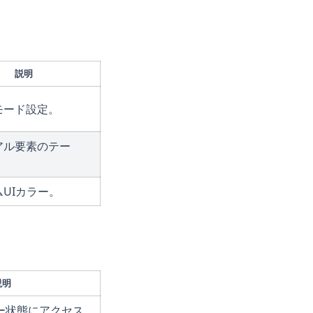
説明
モード設定。
アル要素のテー
UIカラー。
説明
ー状態にアクセス