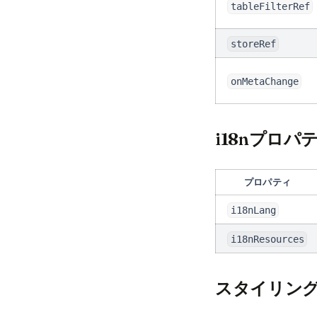
tableFilterRef
storeRef
onMetaChange
i18nプロパ
プロパティ
i18nLang
i18nResources
スタイリン