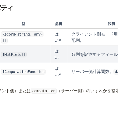
パティ
型
必須
説明
は
クライアント側モード用
Record<string, any>
い*
配列。
[]
は
各列を記述するフィール
IMutField[]
い
は
サーバー側計算関数。
IComputationFunction
d
い*
アント側）または
（サーバー側）のいずれかを指
computation
定