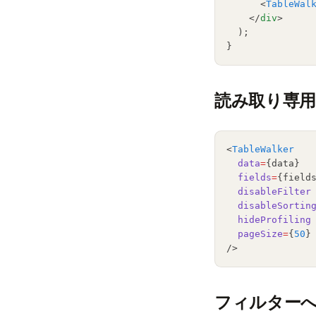
      <
TableWal
    </
div
>
  );
}
読み取り専
<
TableWalker
data
=
{data}
fields
=
{field
disableFilter
disableSortin
hideProfiling
pageSize
=
{
50
}
/>
フィルター