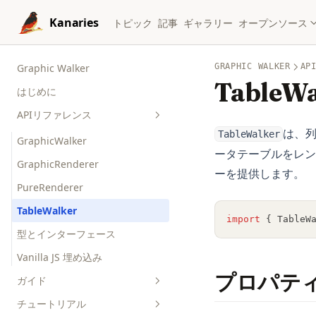
Skip to content
Kanaries
トピック
記事
ギャラリー
オープンソース
Graphic Walker
GRAPHIC WALKER
AP
TableWa
はじめに
APIリファレンス
は、
TableWalker
GraphicWalker
ータテーブルをレン
GraphicRenderer
ーを提供します。
PureRenderer
TableWalker
import
 { TableW
型とインターフェース
Vanilla JS 埋め込み
プロパテ
ガイド
チュートリアル
チャートタイプ