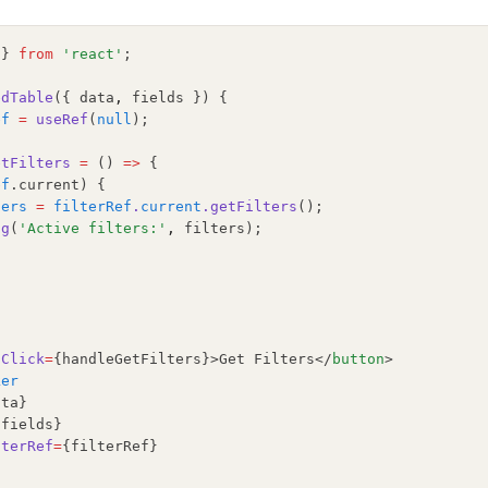
 } 
from
'react'
;
edTable
({ data
,
 fields }) {
ef
=
useRef
(
null
);
etFilters
=
 () 
=>
 {
ef
.current) {
ters
=
filterRef
.
current
.getFilters
();
og
(
'Active filters:'
,
 filters);
nClick
=
{handleGetFilters}>Get Filters</
button
>
ker
ata}
{fields}
lterRef
=
{filterRef}