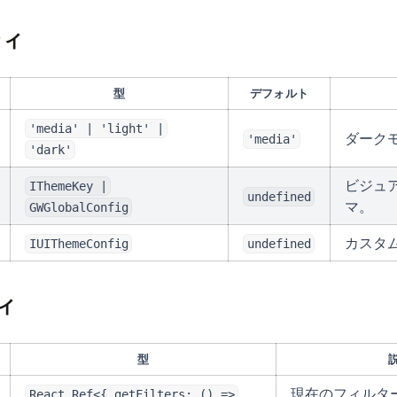
ティ
型
デフォルト
'media' | 'light' |
ダーク
'media'
'dark'
ビジュ
IThemeKey |
undefined
マ。
GWGlobalConfig
カスタム
IUIThemeConfig
undefined
ィ
型
現在のフィルタ
React.Ref<{ getFilters: () =>