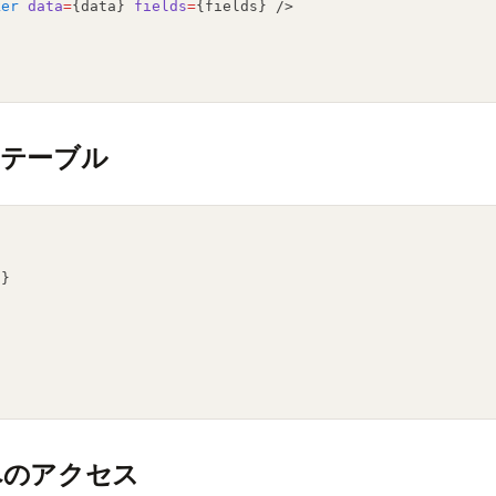
ker
data
=
{data} 
fields
=
{fields} />
用テーブル
s}
g
へのアクセス