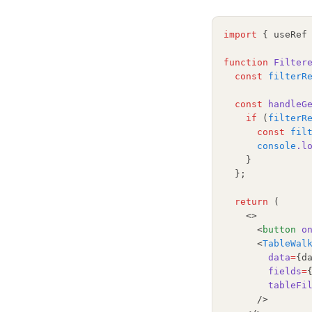
import
 { useRef
function
Filter
const
filterR
const
handleG
if
 (
filterR
const
fil
console
.l
    }
  };
return
 (
    <>
      <
button
o
      <
TableWal
data
=
{d
fields
=
tableFi
      />