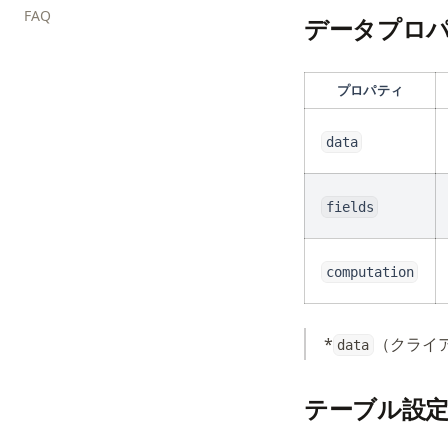
FAQ
テーマと外観
データの可視化を作成する
データプロ
データ計算
棒グラフを作成する
地理的可視化
エリアチャートを作成する
プロパティ
チャートエクスポート
ボックスプロットを作成する
data
国際化
ヒートマップを作成する
散布図を作成する
fields
Vega エディター
computation
*
（クライ
data
テーブル設