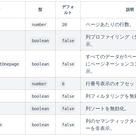
デフォ
ィ
型
説明
ルト
ページあたりの行数。
number
20
列プロファイリング（
boolean
false
示。
すべてのデータが1ペ
にページネーションコ
tOnepage
boolean
false
示。
行番号表示のオフセッ
number
0
列フィルタリングを無
boolean
false
列ソートを無効化。
boolean
false
列のセマンティックタ
e
boolean
false
ーを非表示。