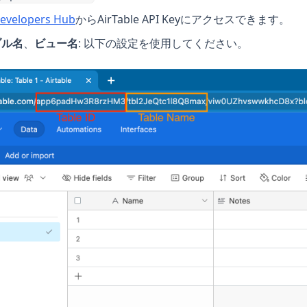
(opens in a new tab)
Developers Hub
からAirTable API Keyにアクセスできます。
ブル名
、
ビュー名
: 以下の設定を使用してください。