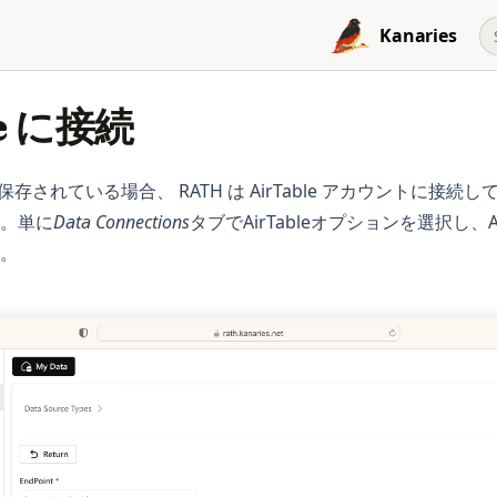
Kanaries
le に接続
eに保存されている場合、 RATH は AirTable アカウントに接
。単に
Data Connections
タブでAirTableオプションを選択し、A
。