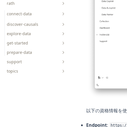
rath
api-reference
faq
connect-data
tutorials
discover-causals
charts
explore-data
get-started
prepare-data
concepts
support
topics
AICoding
AIGC
ChatGPT
Data-Science
以下の資格情報を使
DuckDB
Endpoint
:
https:/