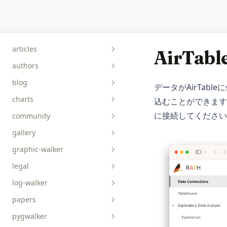
Skip to content
articles
AirTab
authors
blog
データがAirTabl
charts
込むことができます
に接続してください
community
gallery
graphic-walker
bar__box__rect
legal
line__area
api-reference
log-walker
pie__tick__other
data-viz
papers
scatterplot__heatmap
guides
pygwalker