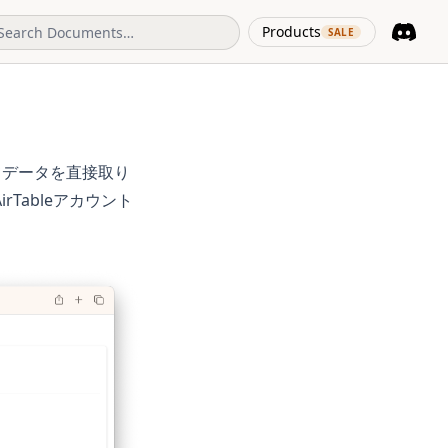
(opens in 
Products
SALE
Discord
(opens i
続してデータを直接取り
irTableアカウント