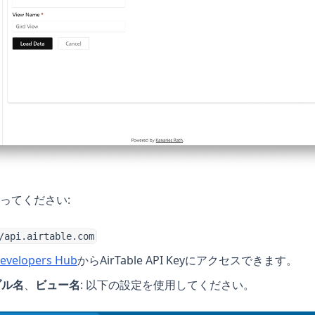
ってください:
/api.airtable.com
(opens in a new tab)
Developers Hub
からAirTable API Keyにアクセスできます。
ブル名
、
ビュー名
: 以下の設定を使用してください。