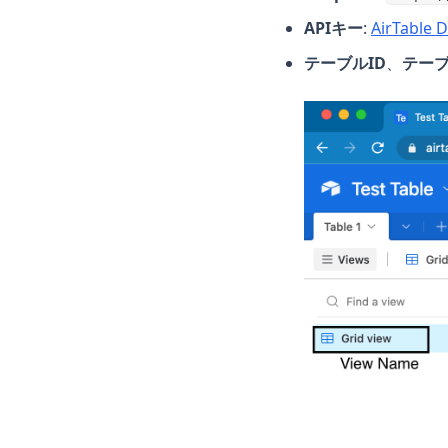
Excel
APIキー
:
AirTable 
LangChain
テーブルID
、
テー
Matplotlib
NumPy
OpenSource
Pandas
Plotly
Polars
PySpark
Python
R
Scikit-Learn
Seaborn
Snowflake