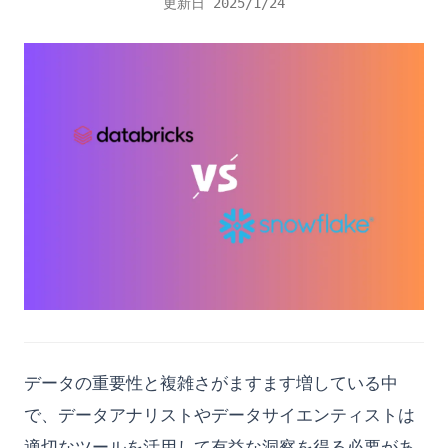
グラフと図を作成できるAIは存在するか？
ブルシューティングガイド
作
更新日
2025/1/24
Matplotlib Colormaps cmaps: 5 examples of common
ランダムサーチの詳細：Scikit-learnでハイパーパラメータのチ
Seaborn vs. Matplotlib - 様々な指標による比較分析
パイチャートメーカー：データ比率を表現
Optimizing SQL Queries in Pandas: Pandas to SQL Made
RでのPheatmap：カスタマイズ可能なクラスター付きヒートマ
How to Easily Deploy Streamlit App and Host on Cloud
PySpark groupBy と Aggregation: スケールする正確なサマリ
スノーフレークのタイムトラベル: わかりやすく説明
usage
チャットGPTで宿題？Homeworkifyとその主な代替手段のレビ
ChatGPTがダウンしている？原因、解決策、回避策を解説
ューニングをマスターする
Easy!
Getting Data from Snowflake REST API using Python:
ップの作成
ー集計
Seaborn ヒストグラム:Pythonで分布プロットを作成する
散布図計算機
How to Run Streamlit Applications on Port 80
ュー
Complete Tutorial
スノーフレークデータ型：効果的なデータモデリングの究極ガ
Matplotlib Colormaps（cmaps）：よく使われる5つの使用例
ChatGPTで「処理できないエンティティエラー」を簡単に解決
初心者のためのデータサイエンス究極ガイド 2023年
Pandas 2.0: New Features that You Must Know
RにおけるLasso回帰とRidge回帰の比較解説！
PySpark での CSV および Parquet の読み書き: 信頼できる IO
Seaborn ヒートマップ：Pythonでヒートマップを作成する完全
散布図メーカー：データの関係性を発見しよう
イド
How to Run a Streamlit App: `streamlit run`, Ports, and
究極のステーブルディフュージョンテキスト逆転ガイド
する方法
How Long Does It Take to Learn Python? Is It Hard to Learn?
Matplotlib Histogram: The Complete Guide to plt.hist() in
ガイド
ガイド
Pandas 2.0: 最新機能を習得しよう
Rにおけるグループ化: データ分析と可視化のためにgroup_by()
Fixes
セグメンテーションされた棒グラフメーカー
Python
ChatGPTでの「会話が見つかりません」というエラーの修正方
How to Automate Instagram Growth with InstaPy Python
を使用する
PySpark での Null と NA の扱い: 実践クリーニングレシピ
Seaborn ボックスプロット：Pythonでボックスプロットを作
Pandas Add Column to DataFrame: 6 Best Methods (2025
How to Use Streamlit with Seaborn: A Quick Guide
法
Library
どのツールを使ってチャートを作成するか？最高のオンライン
Matplotlib Legend Outside the Plot: bbox_to_anchor
成・カスタマイズする方法
Guide)
Rにおけるデータフレームの作成方法: 全面的なガイド
PySpark の select・filter・withColumn：DataFrame 操作の
グラフ作成ツールを試してみてください
Jupyter 環境で Streamlit アプリを実行できますか？ 調べてみ
Cheatsheet
ChatGPTで発生する「会話が見つかりません」というエラーの
How to Check Your Python Version (Windows, macOS, Linux)
基本レシピ
SeabornのDisplotを使ったカスタム分布プロットの作成方法
Pandas Apply: How to Use .apply() on DataFrames and
Rにおけるロジスティック回帰方程式：例を用いた式の理解
ましょう。
修正方法
Matplotlib Legend: Complete Guide to Adding and
Series
How to Convert .ipynb to HTML (nbconvert, VS Code, Colab)
PySparkのJoinとBroadcast: 毎回正しいJoinを選ぶ
SeabornのDisplotエラーを解決してPythonでのデータ可視化
初心者が知るべき6つの素晴らしいRパッケージ
Streamlit 1.24.0: Unveiling the Latest Features and
Customizing Legends
ChatGPTと剽窃の真実：知っておくべきこと
を向上させる
Pandas Apply: カスタム関数でDataFrameを変換する
How to Convert .ipynb to PDF (nbconvert, VSCode, Colab)
Upgrades
PySparkのカラムの削除：DataFrameから効率的にカラムを削
Matplotlib Legend：凡例の追加とカスタマイズの完全ガイド
ChatGPTにはワード制限がある？最適な回避方法を見つけよう
除する方法
Solve Seaborn Displot Error and Improve Data Visualization
Pandas Concat: How to Concatenate DataFrames in Python
How to Convert String to Int in Python: Easy Guide
Streamlit 1.24.0：最新の機能とアップグレードの公開
Matplotlib Pie Chart: Complete Guide to Creating Pie
ChatGPTにアプリはあるのか？
in Python
PySparkデータフレームカラムをPythonリストに変換する方法
Pandas Concat：PythonでDataFrameを連結する方法
How to Create a Conda Environment (with a Specific Python
Streamlit AgGrid: Unleashing the Power of Data
Charts in Python
ChatGPTのビジネスや個人利用のトレーニング方法
Solving 'module seaborn has no attribute histplot' Error
Version)
Visualization
Pandas Crosstab: Create Simple Cross Tabulation Tables in
Matplotlib Scatter Plot: Complete Guide to plt.scatter()
ChatGPTの仕組み：大規模言語モデルの詳細解説
Understanding Scatter Plots with Numpy: Ensuring Same
Python
How to Delete a Conda Environment (conda env remove)
Streamlit AgGrid: データ可視化の力を解き放つ
Matplotlib Secondary Axis: Twin Axes vs secondary_yaxis
データの重要性と複雑さがますます増している中
Size X and Y Arrays
ChatGPTの容量オーバーエラーを修正する方法
Pandas Crosstab：Pythonで簡単なクロス集計表を作成する方
How to Drop a Column in Pandas DataFrame
Streamlit Caching: データアプリのパワーを解き放て
Explained
で、データアナリストやデータサイエンティストは
Unlock the Power of Data Visualization with Seaborn in
法
ChatGPTの日本語対応の深堀り：その進化と未来の可能性
How to Export Pandas Dataframe to CSV
Streamlit Config: The Ultimate Guide You Can’t Miss
Matplotlib Subplots: Create Multi-Panel Figures with
Python | Beginner's Guide
適切なツールを活用して有益な洞察を得る必要があ