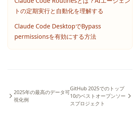
Claude Code Routinesとは？AIエージェン
Pythonパッケージのアップグレード方法：包括的なガイド
トの定期実行と自動化を理解する
Pythonランダムサンプリング：効果的なデータ分析のためのヒ
ントとテクニック
Claude Code DesktopでBypass
Python仮想環境：venv、virtualenv、Condaの完全ガイド
permissionsを有効にする方法
Python型ヒント: 型注釈の実践ガイド
Python文字列置換：str.replace()の完全ガイドとその先
SVM in Python, What It Is and How to Use It
Scikit-Learnとは：必須の機械学習ライブラリを理解する
Scikit-learn Imputer を使いこなす究極のガイド
GitHub 2025でのトップ
Side_effect in Python - What It Is And How to Use?
2025年の最高のデータ可
10のベストオープンソー
視化例
Sklearn Train Test Split: Complete Guide to Splitting Data in
スプロジェクト
Python
Sklearn Train Test Split: Pythonでデータを分割する完全ガイ
ド
Snowflake Connector Python: Install and Connect to