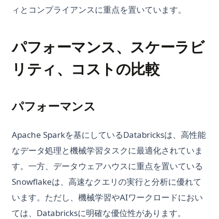
Scraping Efficiencies Now!
ィとコンプライアンスに重点を置いています。
InstructGPT: the Hidden Power Behind ChatGPT
Pandasql - SQL で DataFrame をクエリするための Python パ
Python Match Case: Structural Pattern Matching Explained
ッケージ
InternGPT: Expanding Interactions with ChatGPT Beyond
(Python 3.10+)
Pointing
Pandasでデータにアクセスおよび操作するための
パフォーマンス、スケーラビ
Python Multiprocessing: Parallel Processing Guide for
DataFrame.locの使用
InternGPT: ポイント以外の方法でChatGPTとのインタラクショ
Speed
リティ、コストの比較
ンを拡大
Pandasでヒストグラムを作成する方法：ステップバイステップ
Python Multiprocessing：高速化のための並列処理ガイド
ガイド
Is Chat GPT Plus Worth It? A Quick Review
Python Not Equal Operator (!=): Complete Guide with
Pandasで列を削除する方法：DataFrameから列を削除する全
Is ChatGPT Safe? Unveiling the Facts & Ensuring Peace of
Examples
手法
パフォーマンス
Mind
Python Notebooks: The Perfect Guide for Data Science
Pandasで列名を変更する方法：シンプルで効果的なやり方
Is GPT-4 Free? Everything You Need to Know About GPT-4 is
Beginners
Apache Sparkを基にしているDatabricksは、高性能
Here
Pandasで空のDataFrameを作成する方法
Python Pathlib: The Modern Guide to File Path Handling
なデータ処理と機械学習タスクに最適化されていま
LLM Jailbreak Research Papers
PandasのKeyエラーを修正する方法：詳細なガイド
Python Pathlib: モダンなファイルパス操作ガイド
す。一方、データウェアハウスに重点を置いている
LLM Jailbreak 研究論文
Pandasのget_dummies関数の効果的な使用方法
Python Pi Guide：チュートリアル、例、およびベストプラクテ
Snowflakeは、高速なクエリの実行と分析に優れて
Let Me GPT That For You: Funny Tool That Actually Works
Pandasのset_index()の使い方
ィス
います。ただし、機械学習やAIワークロードにおい
LlamaIndex: Combine Your Data Framework with ChatGPT
Pandasのto_datetimeを使ったデータ処理の方法
Python Poetry: Modern Dependency Management and
Packaging Guide
ては、Databricksに明確な優位性があります。
LlamaIndex: チャットGPTとデータフレームワークを組み合わ
Pandasのタイピング: 効率的でメンテナブルなコードのための