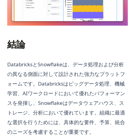
ニングチュートリアル
Pythonにおけるブール値とは？
Pythonにおける式とは何ですか？
Pythonにおける次元削減：知っておくべきトップのヒント
Pythonの__str__と__repr__の違い
結論
Pythonの「何もしない」とは？Pass文の理解
Pythonのコンテキストマネージャ：Pythonのコンテキストマネ
DatabricksとSnowflakeは、データ処理および分析
ージャの完全ガイド
の異なる側面に対して設計された強力なプラットフ
Pythonのパースとは？全てが解説される！
ォームです。Databricksはビッグデータ処理、機械
Pythonのリストをフラット化：これらのヒントでコードを簡素
学習、AIワークロードにおいて優れたパフォーマン
化
スを発揮し、Snowflakeはデータウェアハウス、ス
Pythonの禅：その意義とアクセス方法
トレージ、分析において優れています。組織に最適
Pythonの辞書を見やすく表示する方法
な選択を行うためには、具体的な要件、予算、統合
Pythonは大文字と小文字を区別するのか？
のニーズを考慮することが重要です。
Pythonを使用してSnowflake REST APIからデータを取得する：