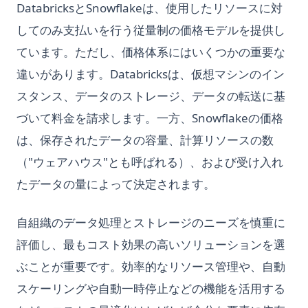
DatabricksとSnowflakeは、使用したリソースに対
ース完全ガイド
OpenLLaMA: The Open-Source Reproduction of LLaMA
Pythonで辞書をデータフレームに変換する方法（Pandas解
してのみ支払いを行う従量制の価格モデルを提供し
Python Sort: Complete Guide to sorted(), list.sort(), and
Large Language Model
説）
Custom Sorting
ています。ただし、価格体系にはいくつかの重要な
OpenLLaMA：LLaMA大規模言語モデルのオープンソース再現
Sort Pandas DataFrame: Examples and Tips
Python String Replace: Complete Guide to str.replace() and
違いがあります。Databricksは、仮想マシンのイン
Orca 13B: the New Open Source Rival for GPT-4 from
Sorting Pandas DataFrame by Index
Beyond
スタンス、データのストレージ、データの転送に基
Microsoft
Unpacking Lists in Pandas Columns: Comprehensive Guide
Python Switch Case: How to Implement Switch Statements
づいて料金を請求します。一方、Snowflakeの価格
Orca 13B: マイクロソフトからのGPT-4に対抗する新たなオー
in Python
pandas-fillna
プンソースライバル
は、保存されたデータの容量、計算リソースの数
Python Switch Case: PythonでのSwitch文の実装方法
「NAおよびNaN値を含むブール値ではない配列でマスクできま
Personalized GPT: How to Find Tune Your Own GPT Model
（"ウェアハウス"とも呼ばれる）、および受け入れ
せん」というエラーの修正方法
Python Switch Case: match-case Statement Explained (With
PrivateGPT: Offline GPT-4 That is Secure and Private
Examples)
たデータの量によって決定されます。
「No Module Named In Pandas」エラーの解決方法：詳細解
PrivateGPT：安全・プライバシー保護を実現したオフライン
説
Python Switch Case: match-case文をわかりやすく解説
GPT-4
自組織のデータ処理とストレージのニーズを慎重に
インデックスでPandas DataFrameをソートする
Python Threading: Complete Guide to Multithreading with
Promptheus: ChatGPTの音声対応版
Examples
評価し、最もコスト効果の高いソリューションを選
時系列分析のマスタリング：Pandas Resampleの使い方
Promptheus: the ChatGPT for Your Voice
Python Try Except: How to Handle Exceptions the Right Way
ぶことが重要です。効率的なリソース管理や、自動
Quick View of OpenAI o1
Python Try Except：例外を正しく処理する方法
スケーリングや自動一時停止などの機能を活用する
Reverse Prompt Engineering with ChatGPT: A Detailed