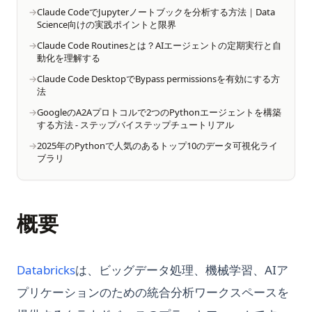
Matplotlib 凡例を外側に置く：bbox_to_anchor 早見表
Claude CodeでJupyterノートブックを分析する方法｜Data
Conch AI: AIの文章作成アシスタント、コンテンツ制作を革命
Streamlit-Authenticator：Streamlitアプリでユーザー認証を
Pandas Drop Duplicates: How to Remove Duplicate Rows in
How to Write Pi in Python: math.pi, numpy.pi, scipy, and
Science向けの実践ポイントと限界
化する
安全にする方法
Matplotlib 散布図：plt.scatter() 完全ガイド
Python
More
Claude Code Routinesとは？AIエージェントの定期実行と自
Conch AI: The AI Writing Assistant Revolutionizing Content
Streamlitでインタラクティブなデータダッシュボードを構築す
Matplotlib 棒グラフ：plt.bar() と plt.barh() 完全ガイド
Pandas Drop Duplicates: Pythonで重複行を削除する方法
How to Zip Two Lists in Python with Ease
動化を理解する
Creation
る：包括的なチュートリアル
Claude Code DesktopでBypass permissionsを有効にする方
Matplotlibでカスタムカラーマップをマスターする：包括的ガ
Pandas Filter Rows: Select Data by Condition in Python
How to concat two Pandas DataFrames: Explained!
法
ConvNeXt Model Guide - Achieve Top-notch Accuracy in
Streamlitでインタラクティブな地図を表示する：簡単なチュー
イド
Pandas GroupBy: Aggregation, Transform, Apply (2026
InstaPy PythonライブラリでInstagramの自動化をする方法
Vision Tasks
トリアルと例 | st.map
GoogleのA2Aプロトコルで2つのPythonエージェントを構築
Matplotlibで軸を削除する方法：詳細ガイド
Guide)
する方法 - ステップバイステップチュートリアル
Is Python Case Sensitive?
ConvNeXtモデルガイド：視覚タスクにおける一流の精度を実
Streamlitで動的なタブを作成：簡単に始める方法
Matplotlibにおけるヒストグラムの10種類（コード例付き）
Pandas GroupBy：Aggregation・Transform・Apply 完全ガ
現する方法
2025年のPythonで人気のあるトップ10のデータ可視化ライ
JupyterLab vs Notebook: A Comprehensive Comparison
StreamlitとPlotly: インタラクティブなデータ可視化を簡単に
イド
ブラリ
Matplotlibによる画像のプロット方法
DB GPTの探索：自然言語処理のための次世代ツール
JupyterLab インストールと使い方 完全ガイド【2026年最新
StreamlitとSeabornの使用方法：クイックガイド
Pandas KeyError: Column Not Found — How to Fix It (Even
Matplotlibのカラーマップ：Pythonにおけるカラーマップ完全
版】
DockerでAutoGPTをインストールする方法：ステップバイステ
When Column Exists)
Streamlitのカラムを解説：グリッドレイアウト、データ表示、
ガイド
ップガイド
JupyterLab対Notebook：包括的な比較
対話
Pandas Melt: Reshape Wide Data to Long Format (Complete
概要
Matplotlibのセカンダリ軸: twinxとsecondary_yaxisの使い分
Does ChatGPT Have a Word Limit? Find the Best Ways to
Guide)
Multiple Constructors in Python: Explained
Streamlitの初め方：トップ7のStreamlitの例とチュートリアル
け
Bypass It
Pandas Melt：ワイドデータをロング形式に整形する（完全ガ
NLTK Tokenization in Python: Quickly Get Started Here
Streamlitの設定: 絶対に見逃せない究極のガイド
Matplotlibの構文エラー：解決方法
Does ChatGPT Have an App?
イド）
(opens in a new tab)
Databricks
は、ビッグデータ処理、機械学習、AIア
Pandas DataFrameで列を削除する方法
Streamlitアプリの実行と最適化方法
Matplotlibの注釈とテキスト: インサイトをはっきり示す
Does ChatGPT Learn from User Conversations? Unraveling
Pandas Merge & Join: SQL-Style Joins Done Right
プリケーションのための統合分析ワークスペースを
Pandas DataFrameに行と列を追加する方法：append関数を
AI Learning and Contextual Memory
Streamlitアプリの簡単なデプロイとクラウド上でのホスティン
Matplotlibの軸目盛とフォーマッター: 読みやすいスケールを作