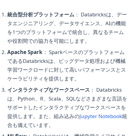
Plotting Library
方法
Python Argparse: Build Command-Line Interfaces the Right
Visualization
Way
GPT-3 Personal Assistant: Boost Your Productivity and
PyPlot Figure: Matplotlibのプロットライブラリにおける包括
Pandas Rename Column: 6 Methods to Rename DataFrame
[Streamlitチュートリアル] インタラクティブなデータビジュア
統合型分析プラットフォーム
： Databricksは、デー
Automate Tasks
的なガイド
Columns in Python
Python Argparse: コマンドラインインターフェースを正しく作
ライズを迅速に作成する
タエンジニアリング、データサイエンス、AIの機能
る
GPT-3 パーソナルアシスタント：生産性向上とタスク自動化
Remove Axes in Matplotlib: A Detailed Guide
Pandas Reorder Columns: 5 Methods to Rearrange
[解説] Streamlit Selectbox: 使用方法、パラメータ、例
を1つのプラットフォームで統合し、異なるチーム
DataFrame Columns
Python Assert Statement: Debug Smarter, Not Harder
GPT-4は無料ですか？GPT-4について知っておくべきすべてがこ
Save Matplotlib Plot to File: The Quickest Way
ステップバイステップガイド：効果的なWebアプリケーション
や役割間での協力を可能にします。
こにあります
Pandas Rolling Window: Rolling, Expanding, and EWM
Python Assert: もっと賢くデバッグする
のためのStreamlitとSnowflakeの接続
Solving the Issue: 'AttributeError: module 'matplotlib' has
GPT-4を無料で使う方法：総合ガイド
Apache Spark
： Sparkベースのプラットフォーム
no attribute 'plot'
Pandas Shift メソッドのデータ分析への活用法: 詳細ガイド
Python Binning: Clearly Explained
ポート80でStreamlitアプリケーションを実行する方法
であるDatabricksは、ビッグデータ処理および機械
GPT-Code UI: Unveiling an Open Source Alternative to the
Troubleshooting: 'Module Matplotlib Has No Attribute Plot'
Pandas Sort Values: Complete Guide to Sorting DataFrames
Python Binningの明確な説明
基本を超えて：Streamlit ボタン完全ガイド
ChatGPT Code Interpreter
学習ワークロードに対して高いパフォーマンスとス
in Python
in Python
Python Circular Import: How to Fix It (With Working
GPT-Code UI: チャットGPTコードインタプリターに代わるオー
ケーラビリティを提供します。
Troubleshooting: Matplotlib.pyplot Not Resolved From
Pandas Sort Values：PythonでのDataFrameソート完全ガイ
Examples)
プンソースの選択肢を発表
Source
ド
インタラクティブなワークスペース
： Databricks
Python Collections Module: Counter, defaultdict, deque,
GPT-J: A Comprehensive Guide with Examples
Unlocking the Power of Matplotlib Stylesheets for
Pandas String Operations: Vectorized Text Cleaning
namedtuple Guide
は、Python、R、Scala、SQLなどさまざまな言語を
Enhanced Data Visualization
GPT-J: 使用例を含めた広範なガイド
Pandas Typing: Best Practices for Efficient and
サポートしたインタラクティブなワークスペースを
Python Counter: Count and Tally Elements with
[Explained] Multiple Plots on the Same Figure in Matplotlib
Maintainable Code
collections.Counter
How Does ChatGPT Work: Explaining Large Language
(open
提供します。また、組み込みの
Jupyter Notebook
統
Models in Detail
[解説] Matplotlib における同一図に複数のプロットの作成方法
Pandas Unstack: Clearly Explained
Python Counter：collections.Counterで要素を数える
合も備えています。
How Fix for 'Conversation Not Found' Error on ChatGPT with
matplotlib is currently using agg というエラーを克服する方
Pandas Unstack：わかりやすく解説
Python Dataclasses: @dataclassデコレータ完全ガイド