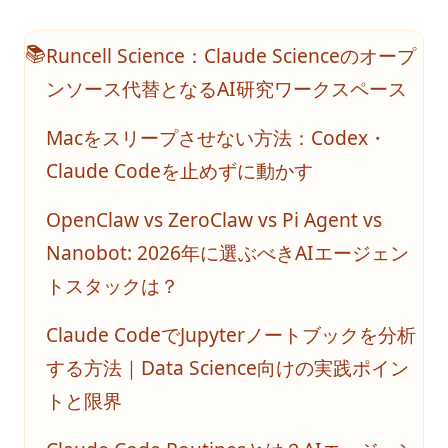
完全なチュートリアル
Pythonを学ぶのにどのくらい時間がかかりますか？難しいです
Runcell Science：Claude Scienceのオープ
📚
か？
ンソース代替となるAI研究ワークスペース
Pythonジェネレータ完全ガイド：yield、ジェネレータ式、遅延
評価
Macをスリープさせない方法：Codex・
Pythonスクリプトの実行方法：初心者向けガイド
Claude Codeを止めずに動かす
Pythonスレッディング：マルチスレッディング完全ガイドと実
例
OpenClaw vs ZeroClaw vs Pi Agent vs
Pythonソート：sorted()、list.sort()、カスタムソートの完全ガ
Nanobot: 2026年に選ぶべきAIエージェン
イド
トスタックは？
Pythonタイマー機能とストップウォッチの使い方
Claude CodeでJupyterノートブックを分析
Pythonノートブック: データサイエンス初心者のための完全ガ
イド
する方法｜Data Science向けの実践ポイン
Pythonバージョンの確認方法
トと限界
PythonバージョンマネージャーのPyenvの使い方