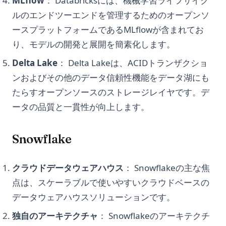
MLflow
： Databricksには、機械学習ライフサイク
Ease
法
Pandas Visulziation: A Step-by-Step Tutorial
Python Dataclasses: A Complete Guide to @dataclass
ルのエンドツーエンドを管理するためのオープンソ
How To Fix ChatGPT Redirect Error
matplotlibの垂直線（vlines）の6つの一般的な使用例（コード
Decorator
Pandas Where: Harnessing the Power of Pandas to Manage
ースプラットフォームであるMLflowが含まれてお
例付き）
How to Easily Solve Unprocessable Entity Error in ChatGPT
Null Values
Python Datetime: Complete Guide to Dates and Times in
り、モデルの開発と展開を簡素化します。
「No Module Named Matplotlib」エラーでお困りですか？こ
Python
How to Fix Chat GPT Access Denied Error Code 1020? The
Pandas Where: Pandas の力を活用して Null 値を扱う
ちらが解決策です
Delta Lake
： Delta Lakeは、ACIDトランザクショ
Solution:
Python Datetime：Pythonの日付と時刻の完全ガイド
Pandas fillna(): Handle Missing Values in DataFrames
トラブルシューティング: Matplotlib.pyplotがソースから解決
ンおよびその他のデータ信頼性機能をデータ湖にも
How to Fix ChatGPT Cloudflare Loop: A Straight-Forward
Python Decorators: The Complete Guide with Practical
できない
Pandas iterrows(): How to Iterate Over DataFrame Rows
Guide
たらすオープンソースのストレージレイヤです。デ
Examples
(And When Not To)
トラブルシューティング：Pythonで 'Module Matplotlib Has
ータの品質と一貫性が向上します。
How to Fix ChatGPT is at Capacity Error
Python Deque: Fast Double-Ended Queues with
No Attribute Plot' エラーが発生する場合
Pandas loc: Select and Filter DataFrame Rows and Columns
collections.deque
How to Fix: 'There Was an Error Generating a Response' on
by Label
問題の解決：「AttributeError: module 'matplotlib' has no
ChatGPT
Snowflake
Python Deque：collections.dequeによる高速な両端キュー
attribute 'plot'」
Pandas read_csv() チュートリアル：CSV をプロのようにイン
How to Implement Longer ChatGPT Memory with These
ポートする方法
Python Enumerate: Loop with Index the Right Way
Tools
クラウドデータウェアハウス
： Snowflakeの主な焦
Pandas read_csv: The Definitive Guide to pd.read_csv() in
Python Enumerate: インデックス付きループの正しい方法
How to Install AutoGPT with Docker: Step-by-Step Guide
Python (2026)
点は、スケーラブルで使いやすいクラウドベースの
Python F-Strings: The Complete Guide to String Formatting
How to OverCome the 'Too Many Requests in 1 Hour' Error
データウェアハウスソリューションです。
Pandas reset_index(): Complete Guide to Resetting
Python F-Strings: 文字列フォーマット完全ガイド
DataFrame Index
How to Plugins to ChatGPT: An In-Depth Guide
独自のアーキテクチャ
： Snowflakeのアーキテクチ
Python Flatten List: 8 Methods to Flatten Nested Lists
Pandas reset_index(): DataFrameのインデックスをリセット