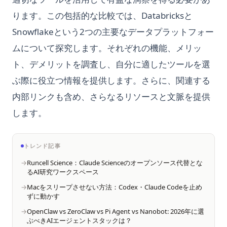
Pandas Data Cleaning: Practical Workflow
plt.subplots()
ChatGPTはTensorflowを使用しているのか？
How to Fix SyntaxError Invalid Syntax in Python - Working
Streamlit DataFrame: `st.dataframe` vs `st.data_editor`
「NumPyを用いた散布図の理解：同じサイズのX配列とY配列の
ります。この包括的な比較では、Databricksと
Pandas Data Cleaning：実務向けワークフロー
Methods
Quick Guide
Matplotlib Syntax Error: How to Solve the Issue
確保」
ChatGPTはユーザーの会話から学習するのか？AI学習と文脈的
Snowflakeという2つの主要なデータプラットフォー
記憶の解明
Pandas DataFrame to CSV: Complete Guide to to_csv()
How to Multiply in Python for Beginners
Streamlit DataFrame：Pandas DataFramesの表示、スタイリ
Matplotlib fill_between: Conditional Fills, Bands, and isin()
ビギナーのためのPythonによるSeabornによるデータ可視化の
ング、最適化（2025年版）
ムについて探究します。それぞれの機能、メリッ
Fixes
力を引き出す
ChatGPTは安全ですか？事実を明らかにし、安心して利用する
Pandas DataFrame to List: 5 Methods with Code Examples
How to Run Python Scripts for Beginners
方法
Streamlit File Uploader: How to Use st.file_uploader
ト、デメリットを調査し、自分に適したツールを選
Matplotlib fill_between：条件塗りつぶし・信頼区間バンド・
モジュール seaborn に histplot 属性がありませんエラーの解
Pandas DataFrame に列を追加する：6つのベストメソッド
How to Start JupyterLab: Install, Launch, and Fix Common
isin() 対処
決方法
ChatGPTをプログラミングに使う方法
ぶ際に役立つ情報を提供します。さらに、関連する
（2025年版ガイド）
Errors
Streamlit Session State: How to Use st.session_state
Matplotlib savefig Cuts Off Labels? bbox_inches, DPI Fixes
📊 Seaborn Boxplot Tutorial: Create Custom Box Plots in
ChatGPTを使った効果的なPDFサマライザー：詳細ガイド
内部リンクも含め、さらなるリソースと文脈を提供
Pandas DataFrame の列で値をかんたんに検索する方法
How to Upgrade Python Packages: A Comprehensive Guide
Streamlit Session State: スタートガイド
Python
Matplotlib savefig の使い方: ラベル切れ、bbox_inches、DPI
ChatGPTを使った逆promptエンジニアリング: 詳細ガイド
します。
Pandas DataFrame を List に変換する方法
How to Upgrade Python on Windows, Mac, Linux, and
Streamlit and Plotly: Interactive Data Visualization Made
📊 Seaborn Boxplot チュートリアル：Python でカスタムボッ
Virtual Environments
Easy
Matplotlib における図サイズの完全攻略ガイド（サンプル付
ChatGPTを利用したPythonコーディングの方法
Pandas DataFrameをCSVに変換：to_csv()完全ガイド
クスプロットを作成する方法
き）
How to Upgrade Python on Windows, Mac, Linux?
Streamlit in VS Code: Install, Run, and Debug Setup Guide
ChatGPTコンテキストウィンドウ：チャットボットでのコンテ
Pandas DataFrameをNumPy配列に変換する：包括的ガイド
トレンド記事
Matplotlib を使用してデータフレームの見事なプロットを作成
キストのパワーを解放する
How to Use Pretty Print for Python Dictionaries
Streamlit vs Dash: Fast Decision Guide for Python App
Runcell Science：Claude Scienceのオープンソース代替とな
する
Pandas DataFrameをソートする: 例とヒント
Builders
るAI研究ワークスペース
ChatGPTデベロッパーモードのオンにする方法 - 簡単なガイド
How to Use Python Reverse Range: Easy Guide
Matplotlib サブプロット：plt.subplots() でマルチパネル図を
Pandas Dataframe: Basic Operations for Beginners
Streamlit vs Dash: あなたに最適なフレームワークはどれ？
Macをスリープさせない方法：Codex・Claude Codeを止め
ChatGPTリダイレクトエラーの修正方法
作成
How to Use Python Timer Function with Stopwatch
（2025年更新ガイド）
ずに動かす
Pandas Dataframe: 初心者向けの基本操作
Cogram: The Ultimate AI-Powered Meeting Notes Tool
Matplotlib ヒストグラム：Pythonにおけるplt.hist()の完全ガイ
How to Use Python Version Manager with Pyenv
OpenClaw vs ZeroClaw vs Pi Agent vs Nanobot: 2026年に選
Streamlit-Authenticator: How to Secure User Authentication
Pandas Drop Column: How to Remove Columns from a
ド
ぶべきAIエージェントスタックは？
Cogram: 最高のAIパワーの会議メモツール
in Streamlit Apps
DataFrame
How to Use Shebang in Python