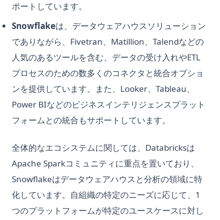
ポートしています。
Simple
Visual ChatGPT: Generate and Manipulate Images through
Multi-Modal Interactions
Snowflake
は、データウェアハウスソリューション
Python heapq：優先度キューとヒープ操作をシンプルに
Visual ChatGPT：マルチモーダルインタラクションを通じた画
でありながら、Fivetran、Matillion、Talendなどの
Python itertools: Complete Guide to Iterator Building Blocks
像の生成と操作
人気のあるツールを含む、データの受け入れやETL
Python map() Function: Transform Iterables with Examples
What Does GPT Stand For In Chat GPT? Explained in 1 Min
プロセスのための数多くのコネクタと統合オプショ
Python map()関数：例で学ぶイテラブルの変換
What is a High Perplexity Score in GPT Zero? Learn How to
ンを提供しています。また、Looker、Tableau、
Python match-case：構造的パターンマッチングを解説
Detect AI Content
（Python 3.10+）
Power BIなどのビジネスインテリジェンスプラット
Why is ChatGPT Slow? It Might Not Be Your Fault
Python os Module: File and Directory Operations Guide
フォームとの統合もサポートしています。
「Let Me GPT That For You」：面白いツールが実際に機能する
Python osモジュール：ファイルとディレクトリ操作ガイド
これらのツールを使ってChatGPTのメモリを強化する方法
全体的なエコシステムに関しては、Databricksは
Python subprocess: Run External Commands from Python
なぜChatGPTは遅いのか？あなたのせいではないかもしれませ
(Complete Guide)
Apache Sparkコミュニティに重点を置いており、
ん
Python subprocess：Pythonから外部コマンドを実行する（完
Snowflakeはデータウェアハウスと分析の領域に特
オフラインChatGPT：どこでもいつでもAIチャットコンパニオ
全ガイド）
化しています。自組織の特定のニーズに応じて、1
ン
Python unittest: Write and Run Unit Tests (Complete Guide)
つのプラットフォームが特定のユースケースに対し
オープンチャットAI: GPT-3で支えられる対話型AIの未来
Python unittest：ユニットテストの書き方と実行方法（完全ガ