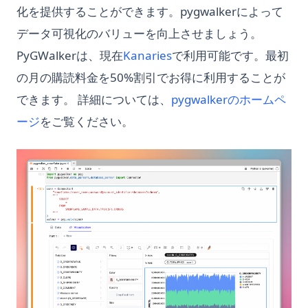
化を提供することができます。pygwalkerによって
手段
データ可視化のバリューを向上させましょう。
PythonでのForループカウンター：説明
(opens in a new tab)
PyGWalkerは、現在
Kanaries
で利用可能です。最初
PythonでのWebスクレイピング：Requests、
BeautifulSoup、Seleniumを使った完全ガイド
の月の購読料金を50%割引でお得に利用することが
Pythonでの副作用（Side_effect）- その意味と使用方法
できます。 詳細については、
pygwalkerのホームペ
Pythonでの等しくないものとは何ですか？
(opens in a new tab)
ージ
をご覧ください。
Pythonでの複数のコンストラクタ：説明
Pythonで文字列を整数に変換する方法：簡単なガイド
PythonとActivePythonとAnacondaの違いについて比較
PythonとArduinoで創造性を解放する：包括的なガイド
PythonにおけるSVM、概要とその使い方
PythonにおけるT検定とP値のデータ分析への応用
Pythonにおけるelifとは - 解説！
Pythonにおけるテキストクリーニング：効果的なデータクリー