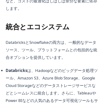
Python Type Hints: A Practical Guide to Type Annotations
など、コストの最適化はしばしば余分な要素に依存
Guide
します。
Python Virtual Environments: A Complete Guide to venv,
SuperAGI: Unleashing the Power of Autonomous AI Agents
virtualenv, and Conda
SuperAGI: 自律型AIエージェントの力を解放する
Python asyncio: Complete Guide to Asynchronous
統合とエコシステム
Programming
The Real Answer to: How Many Questions Can You Ask
ChatGPT in an Hour?
Python asyncio: 非同期プログラミング完全ガイド
The Truth About ChatGPT and Plagiarism: Everything You
Python collections モジュール解説: Counter / defaultdict /
DatabricksとSnowflakeの両方は、一般的なデータ
Need to Know
deque / namedtuple ガイド
ソース、ツール、プラットフォームとの包括的な統
Top 10 Open Source ChatGPT Alternatives & How to Use
Python defaultdict: Simplify Dictionary Operations with
合オプションを提供しています。
Them
Default Values
Top 11 Auto GPT Examples that You Cannot Miss Out
Python defaultdict：デフォルト値で辞書操作をシンプルにす
Databricks
は、Hadoopなどのビッグデータ処理ツ
る
Understanding the 'Too Many Signups from the Same IP'
ール、Amazon S3、Azure Blob Storage、Google
Issue in ChatGPT
Python f-strings: The Complete Guide to Formatted String
Literals
Cloud Storageなどのデータストレージサービスな
Unleashing the Power of AutoGPT Plugins: A
Comprehensive Guide
Python f-string：フォーマット済み文字列リテラルの完全ガイ
どとシームレスに統合します。さらに、Tableauや
ド
Unraveling the 'ChatGPT Something Went Wrong'
Power BIなどの人気のあるデータ可視化ツールもサ
Conundrum: Your Ultimate Troubleshooting Guide
Python heapq: Priority Queues and Heap Operations Made