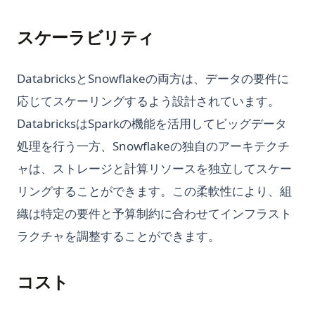
せる
ベストプラクティス
Python Poetry：モダンな依存関係管理とパッケージングガイド
Longterm Memory ChatGPT? LTM-1: A LLM with 5 Million
Pandasのデータ可視化：ステップバイステップのチュートリア
スケーラビリティ
Python Random Sampling: Tips and Techniques for
Tokens
ル
Effective Data Analysis
Mastering the Art: How to Use ChatGPT Without Login
Pandasの平均値関数の使い方
Python Random: Generate Random Numbers, Choices, and
DatabricksとSnowflakeの両方は、データの要件に
Samples
Maximizing the Use of OpenAI - A Detailed Guide on How
PandasデータフレームでNaN値をチェックする方法
応じてスケーリングするよう設計されています。
to Use OpenAI
Python Random：乱数、選択、サンプルの生成
Pandasデータフレームの簡単な集約方法
DatabricksはSparkの機能を活用してビッグデータ
Offline ChatGPT: Your Personal AI Chat Companion
Python Regex: The Complete Guide to Regular Expressions
Pandasプロットヒストグラム：Pythonでヒストグラムを作成
処理を行う一方、Snowflakeの独自のアーキテクチ
Anywhere, Anytime
in Python
およびカスタマイズする
ャは、ストレージと計算リソースを独立してスケー
Open AIの'そのモデルは存在しません'エラーの解決方法
Python Requests Library: Complete Guide to HTTP Requests
Pandas列のリストの展開：包括的なガイド
in Python
リングすることができます。この柔軟性により、組
OpenAI o1のクイックビュー
Pandas列の再並び替え：効率的なデータフレーム操作のテクニ
Python Requestsライブラリ：PythonでHTTPリクエストを行
織は特定の要件と予算制約に合わせてインフラスト
OpenAIを最大限に活用する方法 - OpenAI使い方の詳細なガイ
ック
うための完全ガイド
ド
ラクチャを調整することができます。
Python Pandasを使用してDataFrameをプロットする方法
Python Reverse Rangeの使い方：簡単なガイド
OpenChat AI: The Future of Conversational AI Powered by
Python Vector Database: The Best Databases and Tools for
GPT-3
Python SQLite3 Tutorial: Complete Guide to SQLite
Spatial Data and Generative AI
コスト
Database in Python
OpenLLM: Easily Take Control of Large Language Models
Python ベクターデータベース：空間データと生成 AI のための
Python SQLite3 チュートリアル: Python での SQLite データベ
OpenLLM: 大規模言語モデルを簡単に制御する
ベストなデータベースとツール