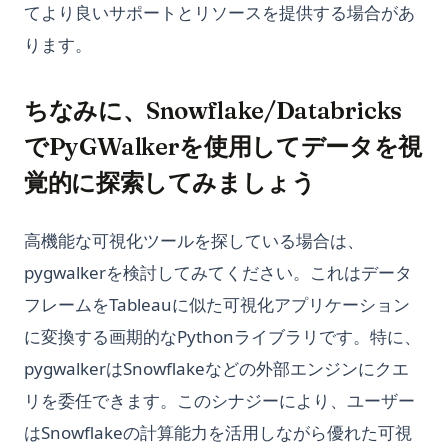
てより良いサポートとリソースを提供する場合があ
カスタムデータによるChatGPTトレーニングガイド-高度なチャ
イド）
ットボット展開のために
ります。
Python zip() Function: Combine Iterables with Examples
サインインなしで Chat GPT の使用方法
Python でディレクトリ内のすべてのファイルを取得する: 高
チャットGPTにおけるGPTとは？1分で説明
速・モダン・効率的な方法
ちなみに、Snowflake/Databricks
トップ10のオープンソースChatGPTの代替品とその使い方
Python における NLTK トークン分割: ここからすぐに始めよう
でPyGWalkerを使用してデータを視
パーソナライズされたGPT: 自分自身のGPTモデルをチューニン
Python の pycache を理解する：知っておくべきすべてのこと
覚的に探索してみましょう
グする方法
Python 切り捨て除算：// 演算子の完全ガイド
プラグインを ChatGPT に使用する方法: 詳細ガイド
Python 循環インポート（circular import）の直し方と実例
高機能な可視化ツールを探している場合は、
プロンプトからコードベースへ：GPT Engineeerのパワー
Python3 Linter: The Ultimate Guide to Boosting Your Code
pygwalkerを検討してみてください。これはデータ
マスタリングアート：ログインせずにChatGPTを使用する方法
Quality
フレームをTableauに似た可視化アプリケーション
上級ガイド: Python で ChatGPT API を使用する方法
Python3 Linter: コード品質を向上させる究極のガイド
に変換する画期的なPythonライブラリです。特に、
技術選考のためのGPT：採用革命
PythonでBeautiful Soupのスクレイピング効率を向上させる方
pygwalkerはSnowflakeなどの外部エンジンにクエ
法：効率的なWebスクレイピングを実現しましょう！
絶対に見逃せないトップ11のAuto GPTの例
リを委任できます。このシナジーにより、ユーザー
PythonでShebangを使用する方法
長期記憶ChatGPT？LTM-1：トークン500万個を持つLLMで
はSnowflakeの計算能力を活用しながら優れた可視
す。
PythonでSyntaxError invalid syntaxを修正する方法 - 有効な