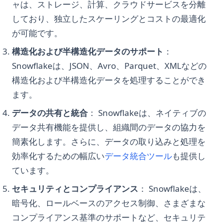
How to Solve Open AI 'That Model Does Not Exist' Error
ャは、ストレージ、計算、クラウドサービスを分離
する完全ガイド
Python Floor Division: Complete Guide to the // Operator
How to Train ChatGPT for Business and Personal Use
しており、独立したスケーリングとコストの最適化
Pandas to_datetime: Convert Strings, Timestamps, and
Python Generators: Complete Guide to yield, Generator
が可能です。
How to Training ChatGPT on Custom Data for Advanced
Mixed Formats
Expressions, and Lazy Evaluation
Chatbot Deployment
構造化および半構造化データのサポート
：
Pandas to_sql() メソッド：効率的なSQLの書き方のためのヒン
Python Get All Files in a Directory: Fast, Modern & Efficient
How to Turn On Chat GPT Developer Mode - Simple Guide
ト
Snowflakeは、JSON、Avro、Parquet、XMLなどの
Python JSON: Parse, Read, Write, and Convert JSON Data
How to Use AutoGPT: Step-by-Step Guide
Pandas value_counts(): Count Unique Values Like a Pro
構造化および半構造化データを処理することができ
Python KNN: Mastering K Nearest Neighbor Regression
How to Use Chat GPT without Sign In
ます。
Pandas ピボットテーブル：Excelのようにデータを要約・整形
with sklearn
する（ガイド）
How to Use ChatGPT for Coding
データの共有と統合
： Snowflakeは、ネイティブの
Python KNN: sklearnを使ったK最近傍回帰のマスター
Pandas ローリングウィンドウ: rolling・expanding・EWM の
How to Use ChatGPT for Python Coding
データ共有機能を提供し、組織間のデータの協力を
Python Lambda Functions: A Clear Guide with Practical
使い方
簡素化します。さらに、データの取り込みと処理を
Examples
How to Use GPT-4 for Free: A Comprehensive Guide
Pandas 文字列操作：ベクトル化テキストクリーニング
(opens in a 
効率化するための幅広い
データ統合ツール
も提供し
Python Lambda関数：実用的な例を用いた明快ガイド
How to Use GPT-4 without ChatGPT Plus Subscription
Pandas 行フィルタリング：Python で条件によってデータを選
ています。
Python List Comprehension: Complete Guide with
Hugging Face Transformers: Your Gateway to State-of-the-
択する
Examples and Performance Tips
Art NLP
セキュリティとコンプライアンス
： Snowflakeは、
Pandas: Find and Filter Values in a DataFrame Column
Python Logging: The Complete Guide to Logging in Python
Hugging Face Transformers：最先端のNLPへの入り口
暗号化、ロールベースのアクセス制御、さまざまな
Pandasql - Python Package for Querying DataFrames Using
コンプライアンス基準のサポートなど、セキュリテ
Python Make Beautiful Soup Faster: Improve Your Web
InstructGPT: ChatGPTの裏にある隠された力
SQL