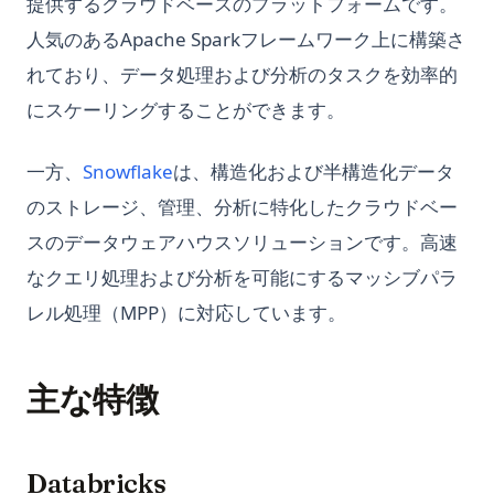
提供するクラウドベースのプラットフォームです。
Pandas Merge & Join：SQL風ジョインを正しく使う
使いこなす
グ方法
る
Does ChatGPT Use Tensorflow?
人気のあるApache Sparkフレームワーク上に構築さ
Pandas Merge: The Complete Guide to Merging
Pandas DataFrameのインデックスの理解 | Python
Streamlitアプリの見た目とテーマを簡単に変更する方法
Matplotlibを使ったPythonによる時系列プロットの作成方法
Ecoute: An OpenAI GPT-3.5 Powered Real-time
DataFrames in Python
れており、データ処理および分析のタスクを効率的
Pandas DataFrameをCSVにエクスポートする方法
Communication Transcription Tool
Streamlitコンポーネントについて知っておくべきすべて
Matplotlibを使ったインタラクティブプロットの作り方
Pandas Merge：PythonでDataFrameを結合する完全ガイド
にスケーリングすることができます。
Pandasの2つのDataFrameを結合する方法を紹介！
Ecoute： OpenAI GPT-3.5 を利用したリアルタイムコミュニケ
Streamlitチャットボットの構築：クイックスタート
Matplotlibを使用して複数の折れ線グラフを素早く作成する方
Pandas MultiIndex: Hierarchical Indexing Guide
ーション転写ツール
法
PyPDF2: The Ultimate Python Library for PDF Manipulation
Streamlitファイルアップロード：Pythonでのファイルのアッ
(opens in a new tab)
一方、
Snowflake
は、構造化および半構造化データ
Pandas MultiIndex: 階層型インデックス徹底ガイド
Exploring DB GPT: Next-Gen Tool for Natural Language
プロードと表示のマスタリング
Matplotlibアニメーションチュートリアル-見事なビジュアライ
PyPDF2：PDFの操作のための究極のPythonライブラリ
Processing
のストレージ、管理、分析に特化したクラウドベー
ゼーションを作成
Pandas Pivot Table: Summarize and Reshape Data Like
Top 7 Streamlit Examples And Tutorials to Get Started
PyTorch の nn.Linear：形状・バイアス・実例
Excel (Guide)
FinGPT: Revolutionizing Open-source Finance with Data-
スのデータウェアハウスソリューションです。高速
Matplotlibスタイルシートを活用し、より魅力的なデータ可視
VSCode で Streamlit を使うための完全ガイド
Centric Approach
Pylance: The Ultimate Python Language Server Extension
化を実現する
Pandas Pivot vs Melt: Reshape Data the Right Way
なクエリ処理および分析を可能にするマッシブパラ
for Visual Studio Code
Want to Build Web Apps with Firebase and Streamlit?
FinGPT: データ中心のアプローチでオープンソース・ファイナ
Matplotlibプロットをファイルに保存：最も簡単な方法
Pandas Pivot vs Melt：データを正しく整形する
レル処理（MPP）に対応しています。
Here's How:
ンスを革新
Pylance：Visual Studio Code用の究極のPython言語サーバー
Matplotlib円グラフ：Pythonで円グラフを作成する完全ガイド
Pandas Plot Histogram: Create and Customize Histograms
エクステンション
What Is Streamlit Caching? st.cache_data vs
Fix 'Conversation Not Found' Error on ChatGPT: the Solution
in Python
st.cache_resource
Navigating AttributeError: Module 'matplotlib.cbook' has
Python *args and **kwargs Explained: The Complete
主な特徴
From Prompt to Codebase: The Power of GPT Engineer
No Attribute 'Iterable'
Pandas Rankの効果的な使い方
Guide
What Is Streamlit Selectbox? How to Use st.selectbox
GPT Zeroにおけるパープレキシティスコアとは？AI生成コンテ
Overcoming the 'matplotlib is currently using agg' Issue
Pandas Read Excel: How to Import Excel Files in Python
Python *args と **kwargs 完全ガイド：可変長引数をマスタ
What Is a Streamlit Button? How to Use st.button
ンツの検出方法を学ぼう
ーしよう
PyPlot Figure: A Comprehensive Guide to Matplotlib's
Pandas Read Excel: PythonでExcelファイルをインポートする
Databricks
[Streamlit Tutorial] Quickly Create Interactive Data
GPT for Technical Vetting: Revolutionizing Recruitment