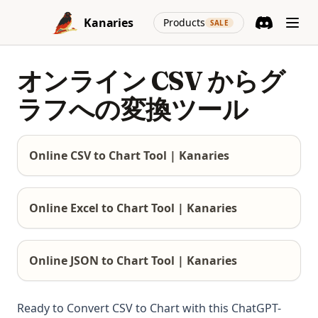
Skip to content
(opens in a new
Kanaries
Products
SALE
Discord
(opens in a n
オンライン CSV からグ
ラフへの変換ツール
Online CSV to Chart Tool | Kanaries
Online Excel to Chart Tool | Kanaries
Online JSON to Chart Tool | Kanaries
Ready to Convert CSV to Chart with this ChatGPT-