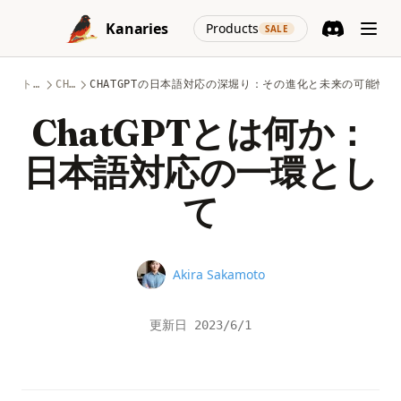
Skip to content
(opens in a new
Kanaries
Products
SALE
Discord
(opens in a n
トピック
CHATGPT
CHATGPTの日本語対応の深堀り：その進化と未来の可能性
ChatGPTとは何か：
日本語対応の一環とし
て
Name
Akira Sakamoto
更新日
2023/6/1