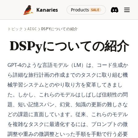
Skip to content
(opens in a new
Kanaries
Products
SALE
Discord
(opens in a n
トピック
AIGC
DSPYについての紹介
DSPyについての紹介
GPT-4のような言語モデル（LM）は、コード生成か
ら詳細な旅行計画の作成までのタスクに取り組む機
械学習システムとのやり取り方を変革してきまし
た。しかし、これらのモデルはしばしば信頼性の問
題、短い記憶スパン、幻覚、知識の更新の難しさな
どの課題に直面しています。従来、これらのモデル
を複雑なタスクに最適化するには、プロンプトの微
調整や重みの微調整といった手順を手動で行う必要