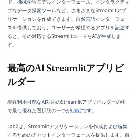
ド、機械学習モデルインターフェース、インタラクティ
ブなデータ探索ツールなど、さまざまなStreamlitアプ
リケーションを作成できます。自然言語インターフェー
スを提供しており、ユーザーが希望するアプリを記述す
ると、その対応するStreamlitコードをAIが生成しま
す。
最高のAI Streamlitアプリビ
ルダー
現在利用可能なAI対応のStreamlitアプリビルダーの中
(opens in a new tab)
で最も優れた選択肢の一つが
Lab2
です。
Lab2は、Streamlitアプリケーションを作成および編集
するためのチャットインターフェースを提供します。自