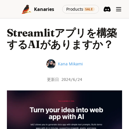
Skip to content
(opens in a new
Kanaries
Products
SALE
Discord
(opens in a n
Streamlitアプリを構築
するAIがありますか？
Name
Kana Mikami
更新日
2024/6/24