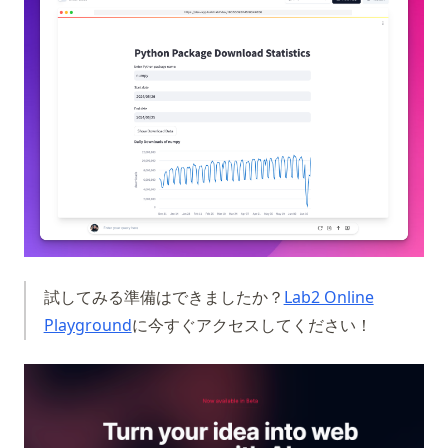
試してみる準備はできましたか？
Lab2 Online
(opens in a new tab)
Playground
に今すぐアクセスしてください！
(op