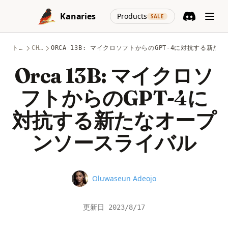
Skip to content
(opens in a new
Kanaries
Products
SALE
Discord
(opens in a n
トピック
CHATGPT
ORCA 13B: マイクロソフトからのGPT-4に対抗する新
Orca 13B: マイクロソ
フトからのGPT-4に
対抗する新たなオープ
ンソースライバル
Name
Oluwaseun Adeojo
更新日
2023/8/17