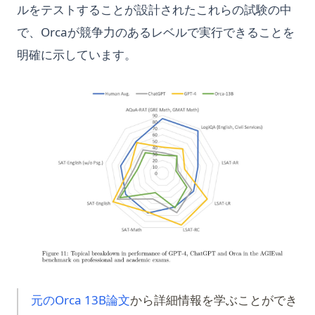
ルをテストすることが設計されたこれらの試験の中
で、Orcaが競争力のあるレベルで実行できることを
明確に示しています。
(opens in a new tab)
元のOrca 13B論文
から詳細情報を学ぶことができ