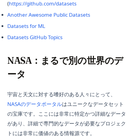
(opens in a new tab)
(
https://github.com/datasets
(opens in a new tab
Another Awesome Public Datasets
(opens in a new tab)
Datasets for ML
(opens in a new tab)
Datasets GitHub Topics
NASA：まるで別の世界のデ
ータ
宇宙と天文に対する嗜好のある人々にとって、
(opens in a new tab)
NASAのデータポータル
はユニークなデータセット
の宝庫です。ここには非常に特定かつ詳細なデータ
があり、詳細で専門的なデータが必要なプロジェク
トには非常に価値のある情報源です。