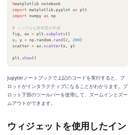
%
matplotlib notebook
import
 matplotlib
.
pyplot 
as
 plt
import
 numpy 
as
 np
# シンプルな散布図を作成
fig
,
 ax 
=
 plt
.
subplots
()
x
,
 y 
=
 np
.
random
.
rand
(
2
, 
200
)
scatter 
=
 ax
.
scatter
(x, y)
plt
.
show
()
Jupyterノートブックで上記のコードを実行すると、プ
ロットがインタラクティブになることがわかります。プ
ロット下部のツールバーを使用して、ズームインとズー
ムアウトができます。
ウィジェットを使用したイン