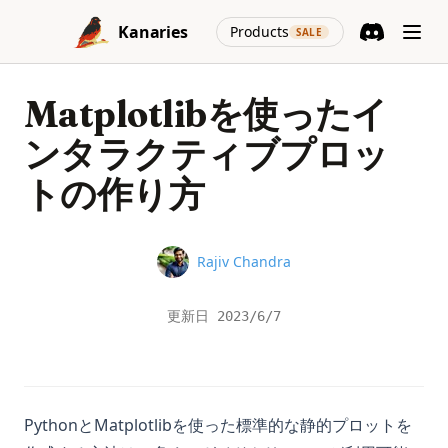
Skip to content
(opens in a new
Kanaries
Products
SALE
Discord
(opens in a n
Matplotlibを使ったイ
ンタラクティブプロッ
トの作り方
Name
Rajiv Chandra
更新日
2023/6/7
PythonとMatplotlibを使った標準的な静的プロットを