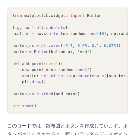
from
 matplotlib
.
widgets 
import
 Button
fig
,
 ax 
=
 plt
.
subplots
()
scatter 
=
 ax
.
scatter
(np.random.
rand
(
10
), np.random
button_ax 
=
 plt
.
axes
([
0.7
, 
0.05
, 
0.1
, 
0.075
])
button 
=
Button
(button_ax, 
'Add'
)
def
add_point
(
event
):
    new_point 
=
 np
.
random
.
rand
(
2
)
    scatter
.
set_offsets
(np.
concatenate
([scatter.
ge
    plt
.
draw
()
button
.
on_clicked
(add_point)
plt
.
show
()
このコードでは、散布図とボタンを作成しています。ボ
タンがクリックされると、新しいランダムデータポイン