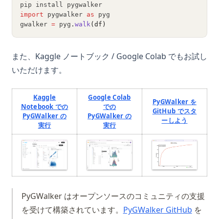
pip install pygwalker
import
 pygwalker 
as
 pyg
gwalker 
=
 pyg
.
walk
(df)
また、Kaggle ノートブック / Google Colab でもお試し
いただけます。
Kaggle
Google Colab
PyGWalker を
Notebook での
での
GitHub でスタ
PyGWalker の
PyGWalker の
(opens in
ーしよう
(opens in a new tab)
(opens in a new tab)
実行
実行
(opens in a 
(opens in a new tab)
(opens in a new tab)
PyGWalker はオープンソースのコミュニティの支援
(opens 
を受けて構築されています。
PyGWalker GitHub
を