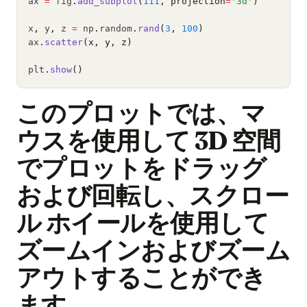
ax 
=
 fig
.
add_subplot
(
111
, projection
=
'3d'
)
x
,
 y
,
 z 
=
 np
.
random
.
rand
(
3
, 
100
)
ax
.
scatter
(x, y, z)
plt
.
show
()
このプロットでは、マ
ウスを使用して 3D 空間
でプロットをドラッグ
および回転し、スクロー
ル ホイールを使用して
ズームインおよびズーム
アウトすることができ
ます。