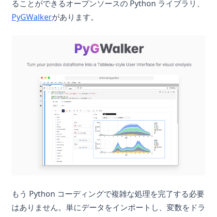
ることができるオープンソースの Python ライブラリ、
(opens in a new tab)
PyGWalker
があります。
(op
もう Python コーディングで複雑な処理を完了する必要
はありません。単にデータをインポートし、変数をドラ