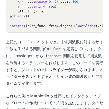
    x 
=
 np
.
linspace
(
0
, 
2
*
np.pi, 
400
)
    y 
=
 np
.
sin
(x 
*
 freq)
    plt
.
plot
(x, y)
plt
.
show
()
interact
(plot_func, freq
=
widgets.
FloatSlider
(value
上記のコードスニペットでは、まず周波数に対するサイ
ン波を生成する関数
を定義しています。次
plot_func
に、 ipywidgets から
関数を使用して周波数
interact
を制御するスライダーを作成します。このコードを実行
すると、プロットの上にスライダーが表示されます。ス
ライダーをスライドすると、サイン波の周波数がリアル
タイムで変化します。
これらの例は Matplotlib を使用したインタラクティブ
なプロットの作成についての入門を提供します。次のセ