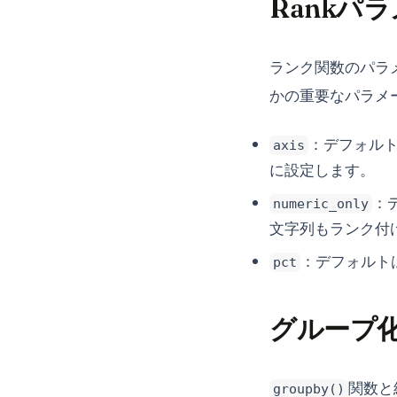
Rankパ
ランク関数のパラ
かの重要なパラメ
：デフォル
axis
に設定します。
：
numeric_only
文字列もランク付
：デフォルトは
pct
グループ
関数と
groupby()