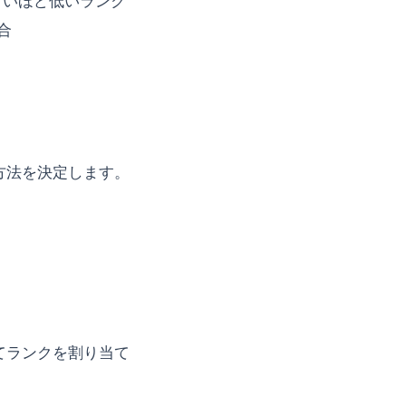
さいほど低いランク
合
方法を決定します。
ってランクを割り当て