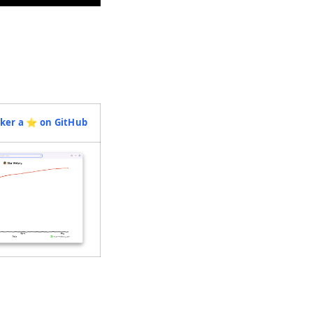
ab)
(opens in a new tab)
ker a ⭐️ on GitHub
(opens in a new tab)