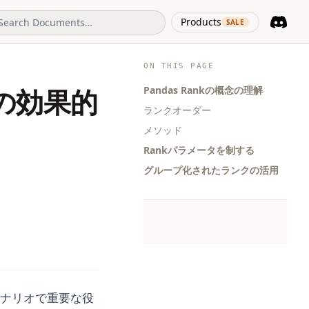
(opens in 
Products
SALE
Discord
(opens i
ON THIS PAGE
Pandas Rankの概念の理解
kの効果的
ランクオーダー
メソッド
Rankパラメータを制する
グループ化されたランクの活用
シナリオで重要な役