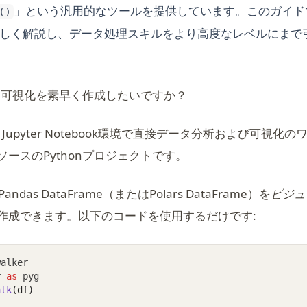
」という汎用的なツールを提供しています。このガイドでは
()
を詳しく解説し、データ処理スキルをより高度なレベルにまで
ータ可視化を素早く作成したいですか？
Jupyter Notebook環境で直接データ分析および可視化
ースのPythonプロジェクトです。
ns in a new tab)
andas DataFrame（またはPolars DataFrame）を
ビジュ
作成できます。以下のコードを使用するだけです:
walker
r 
as
 pyg
alk
(df)