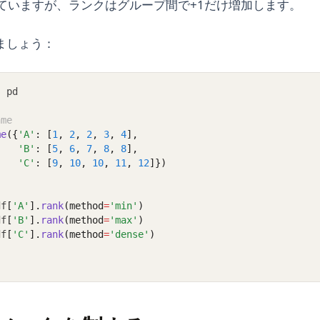
ていますが、ランクはグループ間で+1だけ増加します。
ましょう：
s
 pd
ame
me
({
'A'
: [
1
, 
2
, 
2
, 
3
, 
4
],
'B'
: [
5
, 
6
, 
7
, 
8
, 
8
],
'C'
: [
9
, 
10
, 
10
, 
11
, 
12
]})
df
[
'A'
].
rank
(method
=
'min'
)
df
[
'B'
].
rank
(method
=
'max'
)
df
[
'C'
].
rank
(method
=
'dense'
)