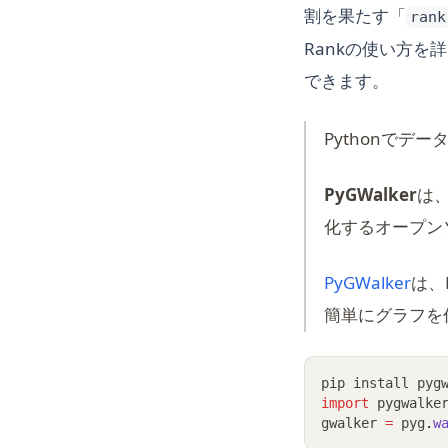
割を果たす「
rank
Rankの使い方
できます。
Pythonでデ
PyGWalker
は、
化するオープンソ
(ope
PyGWalker
は、P
簡単にグラフを
pip install pyg
import
 pygwalke
gwalker 
=
 pyg
.
w