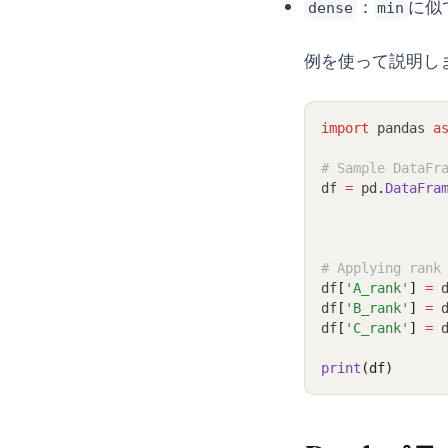
：
に似
dense
min
例を使って説明し
import
 pandas 
a
# Sample DataFr
df 
=
 pd
.
DataFra
# Applying rank
df
[
'A_rank'
]
=
 
df
[
'B_rank'
]
=
 
df
[
'C_rank'
]
=
 
print
(df)