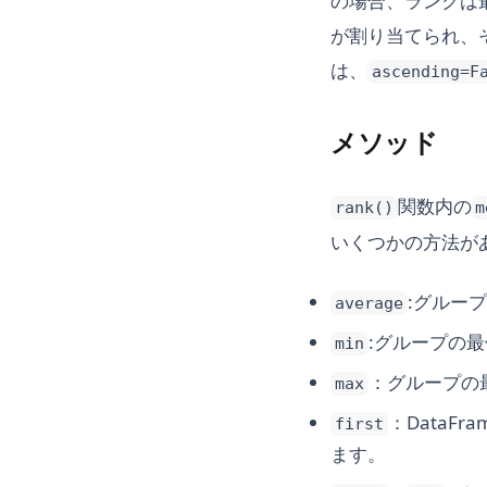
の場合、ランクは
が割り当てられ、
は、
ascending=F
メソッド
関数内の
rank()
m
いくつかの方法が
:グルー
average
:グループの
min
：グループの
max
：DataF
first
ます。