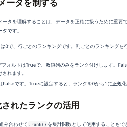
ラメータを制する
メータを理解することは、データを正確に扱うために重要
ータです。
トは0で、行ごとのランキングです。列ごとのランキングを
デフォルトはTrueで、数値列のみをランク付けします。Fal
けされます。
Falseです。Trueに設定すると、ランクを0から1に正規
化されたランクの活用
組み合わせて
を集計関数として使用することもで
.rank()