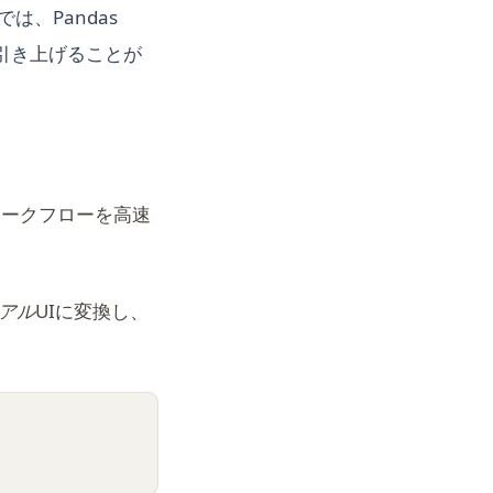
、Pandas
引き上げることが
のワークフローを高速
アル
UIに変換し、