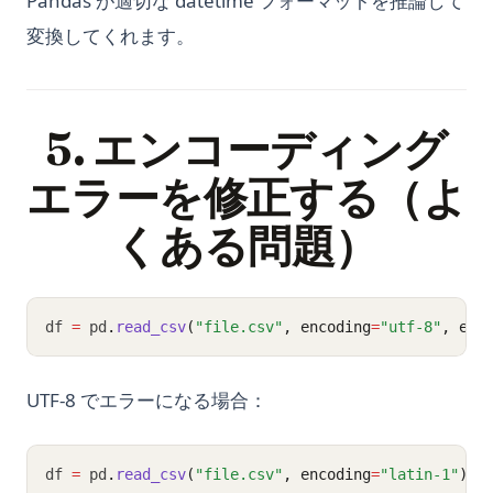
Pandas が適切な datetime フォーマットを推論して
変換してくれます。
5. エンコーディング
エラーを修正する（よ
くある問題）
df 
=
 pd
.
read_csv
(
"file.csv"
, encoding
=
"utf-8"
, err
UTF-8 でエラーになる場合：
df 
=
 pd
.
read_csv
(
"file.csv"
, encoding
=
"latin-1"
)