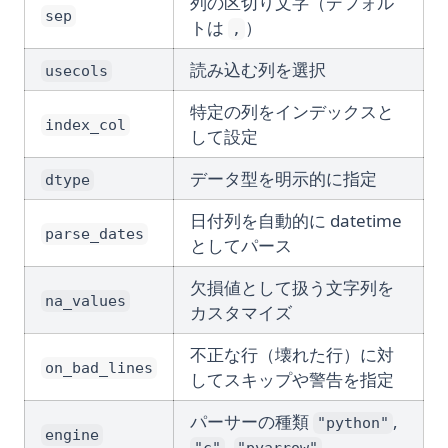
列の区切り文字（デフォル
sep
トは
）
,
読み込む列を選択
usecols
特定の列をインデックスと
index_col
して設定
データ型を明示的に指定
dtype
日付列を自動的に datetime
parse_dates
としてパース
欠損値として扱う文字列を
na_values
カスタマイズ
不正な行（壊れた行）に対
on_bad_lines
してスキップや警告を指定
パーサーの種類
,
"python"
engine
,