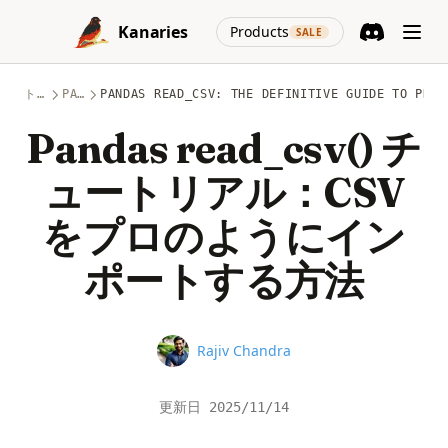
Skip to content
(opens in a new
Kanaries
Products
SALE
Discord
(opens in a n
トピック
PANDAS
PANDAS READ_CSV: THE DEFINITIVE GUIDE TO PD.R
Pandas read_csv() チ
ュートリアル：CSV
をプロのようにイン
ポートする方法
Name
Rajiv Chandra
更新日
2025/11/14