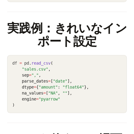
実践例：きれいなイン
ポート設定
df 
=
 pd
.
read_csv
(
"sales.csv"
,
    sep
=
","
,
    parse_dates
=
[
"date"
],
    dtype
=
{
"amount"
: 
"float64"
},
    na_values
=
[
"NA"
, 
""
],
    engine
=
"pyarrow"
)