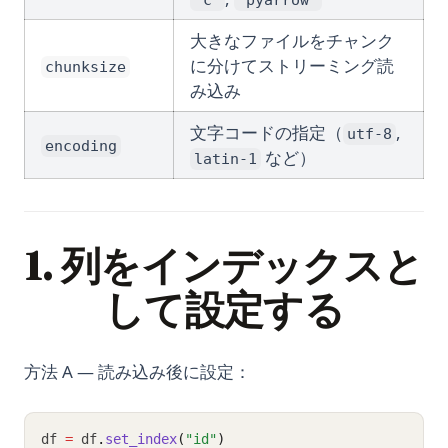
"c"
"pyarrow"
大きなファイルをチャンク
に分けてストリーミング読
chunksize
み込み
文字コードの指定（
,
utf-8
encoding
など）
latin-1
1. 列をインデックスと
して設定する
方法 A — 読み込み後に設定：
df 
=
 df
.
set_index
(
"id"
)