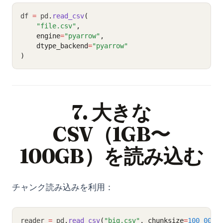
df 
=
 pd
.
read_csv
(
"file.csv"
,
    engine
=
"pyarrow"
,
    dtype_backend
=
"pyarrow"
)
7. 大きな
CSV（1GB〜
100GB）を読み込む
チャンク読み込みを利用：
reader 
=
 pd
.
read_csv
(
"big.csv"
, chunksize
=
100_000
)