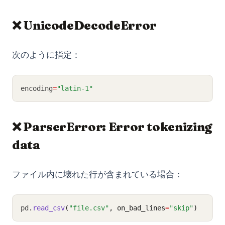
❌ UnicodeDecodeError
次のように指定：
encoding
=
"latin-1"
❌ ParserError: Error tokenizing
data
ファイル内に壊れた行が含まれている場合：
pd
.
read_csv
(
"file.csv"
, on_bad_lines
=
"skip"
)