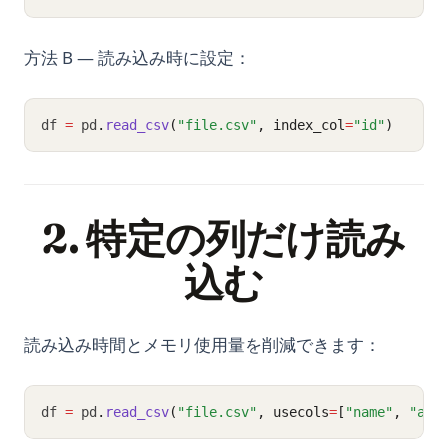
方法 B — 読み込み時に設定：
df 
=
 pd
.
read_csv
(
"file.csv"
, index_col
=
"id"
)
2. 特定の列だけ読み
込む
読み込み時間とメモリ使用量を削減できます：
df 
=
 pd
.
read_csv
(
"file.csv"
, usecols
=
[
"name"
, 
"age