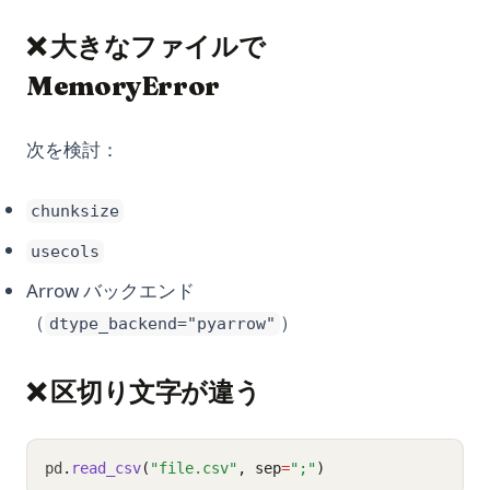
❌ 大きなファイルで
MemoryError
次を検討：
chunksize
usecols
Arrow バックエンド
（
）
dtype_backend="pyarrow"
❌ 区切り文字が違う
pd
.
read_csv
(
"file.csv"
, sep
=
";"
)