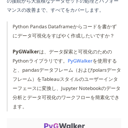
の接続から大規模なデータセットの処理とパフォー
マンスの改善まで、すべてをカバーします。
Python Pandas Dataframeからコードを書かず
にデータ可視化をすばやく作成したいですか？
PyGWalker
は、データ探索と可視化のための
(opens in a new
Pythonライブラリです。
PyGWalker
を使用する
と、pandasデータフレーム（およびpolarsデータ
フレーム）をTableauスタイルのユーザーインタ
ーフェースに変換し、Jupyter Notebookのデータ
分析とデータ可視化のワークフローを簡素化でき
ます。
(op