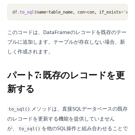
df
.
to_sql
(name
=
table_name, con
=
con, if_exists
=
'app
このコードは、DataFrameのレコードを既存のテー
ブルに追加します。テーブルが存在しない場合、新
しく作成されます。
パート7: 既存のレコードを更
新する
メソッドは、直接SQLデータベースの既存
to_sql()
のレコードを更新する機能を提供していません
が、
を他のSQL操作と組み合わせることで
to_sql()