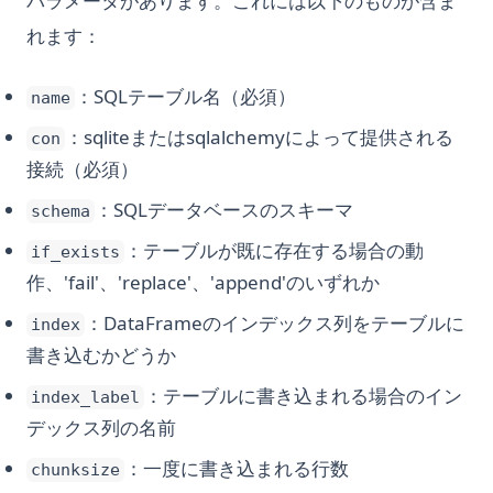
パラメータがあります。これには以下のものが含ま
れます：
：SQLテーブル名（必須）
name
：sqliteまたはsqlalchemyによって提供される
con
接続（必須）
：SQLデータベースのスキーマ
schema
：テーブルが既に存在する場合の動
if_exists
作、'fail'、'replace'、'append'のいずれか
：DataFrameのインデックス列をテーブルに
index
書き込むかどうか
：テーブルに書き込まれる場合のイン
index_label
デックス列の名前
：一度に書き込まれる行数
chunksize