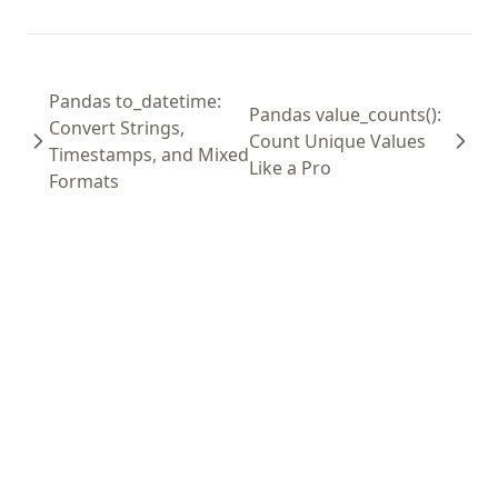
Pandas to_datetime:
Pandas value_counts():
Convert Strings,
Count Unique Values
Timestamps, and Mixed
Like a Pro
Formats