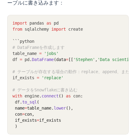
ーブルに書き込みます：
import
 pandas 
as
 pd
from
 sqlalchemy 
import
 create
```python
# DataFrameを作成します
table_name 
=
'jobs'
df 
=
 pd
.
DataFrame
(data
=
[[
'Stephen'
,
'Data scientist
# テーブルが存在する場合の動作：replace、append、またはf
if_exists 
=
'replace'
# データをSnowflakeに書き込む
with
 engine
.
connect
()
as
 con
:
 df
.
to_sql
(
 name
=
table_name.
lower
(), 
 con
=
con, 
 if_exists
=
if_exists
 )