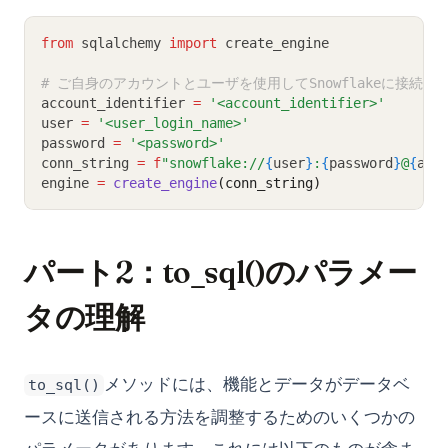
from
 sqlalchemy 
import
 create_engine
# ご自身のアカウントとユーザを使用してSnowflakeに接続を
account_identifier 
=
'<account_identifier>'
user 
=
'<user_login_name>'
password 
=
'<password>'
conn_string 
=
f
"snowflake://
{
user
}
:
{
password
}
@
{
acc
engine 
=
create_engine
(conn_string)
パート2：to_sql()のパラメー
タの理解
メソッドには、機能とデータがデータベ
to_sql()
ースに送信される方法を調整するためのいくつかの