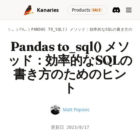
Skip to content
(opens in a new
Kanaries
Products
SALE
Discord
(opens in a n
トピック
PANDAS
PANDAS TO_SQL() メソッド：効率的なSQLの書き方の
Pandas to_sql() メソ
ッド：効率的なSQLの
書き方のためのヒン
ト
Name
Matt Popovic
更新日
2023/8/17