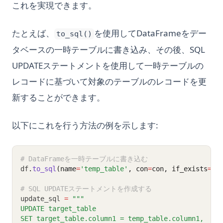
これを実現できます。
たとえば、
を使用してDataFrameをデー
to_sql()
タベースの一時テーブルに書き込み、その後、SQL
UPDATEステートメントを使用して一時テーブルの
レコードに基づいて対象のテーブルのレコードを更
新することができます。
以下にこれを行う方法の例を示します:
# DataFrameを一時テーブルに書き込む
df
.
to_sql
(name
=
'temp_table'
, con
=
con, if_exists
=
'r
# SQL UPDATEステートメントを作成する
update_sql 
=
"""
UPDATE target_table
SET target_table.column1 = temp_table.column1,