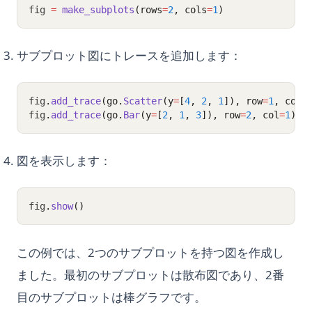
fig 
=
make_subplots
(rows
=
2
, cols
=
1
)
サブプロット図にトレースを追加します：
fig
.
add_trace
(go.
Scatter
(y
=
[
4
, 
2
, 
1
]), row
=
1
, col
=
fig
.
add_trace
(go.
Bar
(y
=
[
2
, 
1
, 
3
]), row
=
2
, col
=
1
)
図を表示します：
fig
.
show
()
この例では、2つのサブプロットを持つ図を作成し
ました。最初のサブプロットは散布図であり、2番
目のサブプロットは棒グラフです。