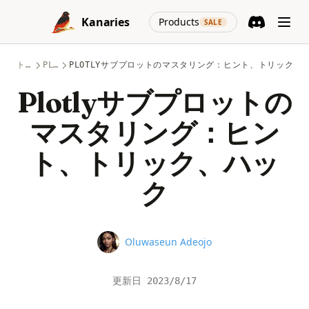
Skip to content
(opens in a new
Kanaries
Products
SALE
Discord
(opens in a n
トピック
PLOTLY
PLOTLYサブプロットのマスタリング：ヒント、トリック、
Plotlyサブプロットの
マスタリング：ヒン
ト、トリック、ハッ
ク
Name
Oluwaseun Adeojo
更新日
2023/8/17