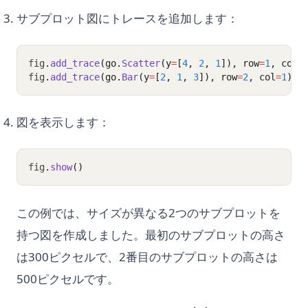
サブプロット図にトレースを追加します：
fig
.
add_trace
(go.
Scatter
(y
=
[
4
, 
2
, 
1
]), row
=
1
, col
=
fig
.
add_trace
(go.
Bar
(y
=
[
2
, 
1
, 
3
]), row
=
2
, col
=
1
)
図を表示します：
fig
.
show
()
この例では、サイズが異なる2つのサブプロットを
持つ図を作成しました。最初のサブプロットの高さ
は300ピクセルで、2番目のサブプロットの高さは
500ピクセルです。