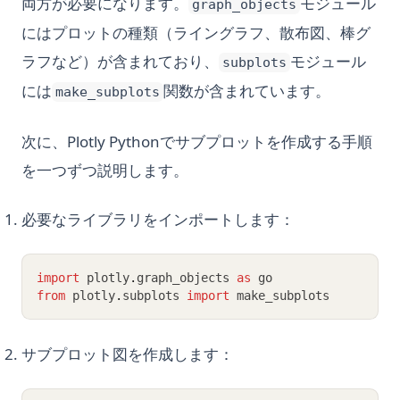
両方が必要になります。
モジュール
graph_objects
にはプロットの種類（ライングラフ、散布図、棒グ
ラフなど）が含まれており、
モジュール
subplots
には
関数が含まれています。
make_subplots
次に、Plotly Pythonでサブプロットを作成する手順
を一つずつ説明します。
必要なライブラリをインポートします：
import
 plotly
.
graph_objects 
as
 go
from
 plotly
.
subplots 
import
 make_subplots
サブプロット図を作成します：