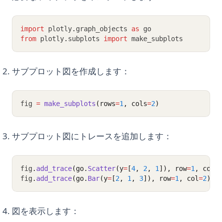
import
 plotly
.
graph_objects 
as
 go
from
 plotly
.
subplots 
import
 make_subplots
サブプロット図を作成します：
fig 
=
make_subplots
(rows
=
1
, cols
=
2
)
サブプロット図にトレースを追加します：
fig
.
add_trace
(go.
Scatter
(y
=
[
4
, 
2
, 
1
]), row
=
1
, col
=
fig
.
add_trace
(go.
Bar
(y
=
[
2
, 
1
, 
3
]), row
=
1
, col
=
2
)
図を表示します：