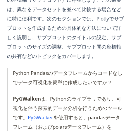
は、異なるデータセットを並べて比較する場合など
に特に便利です。次のセクションでは、Plotlyでサブ
プロットを作成するための具体的な方法について詳
しく説明し、サブプロットのタイトルの設定、サブ
プロットのサイズの調整、サブプロット間の座標軸
の共有などのトピックをカバーします。
Python Pandasのデータフレームからコードなし
でデータ可視化を簡単に作成したいですか？
PyGWalker
は、Pythonのライブラリであり、可
視化を伴う探索的データ分析を行うためのツール
(opens in a new tab)
です。
PyGWalker
を使用すると、pandasデータ
フレーム（およびpolarsデータフレーム）を