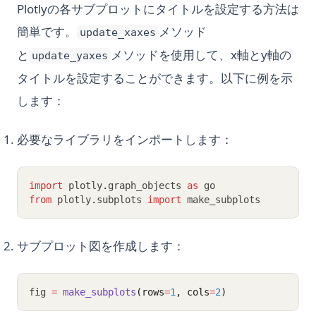
Plotlyの各サブプロットにタイトルを設定する方法は
簡単です。
メソッド
update_xaxes
と
メソッドを使用して、x軸とy軸の
update_yaxes
タイトルを設定することができます。以下に例を示
します：
必要なライブラリをインポートします：
import
 plotly
.
graph_objects 
as
 go
from
 plotly
.
subplots 
import
 make_subplots
サブプロット図を作成します：
fig 
=
make_subplots
(rows
=
1
, cols
=
2
)