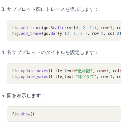
サブプロット図にトレースを追加します：
fig
.
add_trace
(go.
Scatter
(y
=
[
4
, 
2
, 
1
]), row
=
1
, col
=
fig
.
add_trace
(go.
Bar
(y
=
[
2
, 
1
, 
3
]), row
=
1
, col
=
2
)
各サブプロットのタイトルを設定します：
fig
.
update_xaxes
(title_text
=
"散布図"
, row
=
1
, col
=
1
)
fig
.
update_yaxes
(title_text
=
"棒グラフ"
, row
=
1
, col
=
図を表示します：
fig
.
show
()