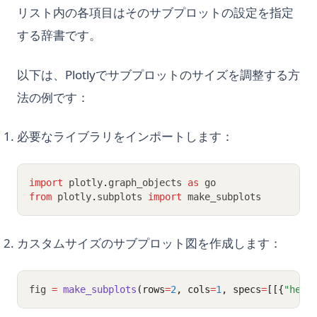
リスト内の各項目はそのサブプロットの設定を指定
する辞書です。
以下は、Plotlyでサブプロットのサイズを調整する方
法の例です：
必要なライブラリをインポートします：
import
 plotly
.
graph_objects 
as
 go
from
 plotly
.
subplots 
import
 make_subplots
カスタムサイズのサブプロット図を作成します：
fig 
=
make_subplots
(rows
=
2
, cols
=
1
, specs
=
[[{
"heig