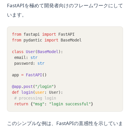
FastAPIを極めて開発者向けのフレームワークにして
います。
from
 fastapi 
import
 FastAPI
from
 pydantic 
import
 BaseModel
class
User
(
BaseModel
):
 email
:
str
 password
:
str
app 
=
FastAPI
()
@app
.
post
(
"/login"
)
def
login
(
user
:
 User):
# processing login
return
{
"msg"
:
"login successful"
}
このシンプルな例は、FastAPIの直感性を示していま