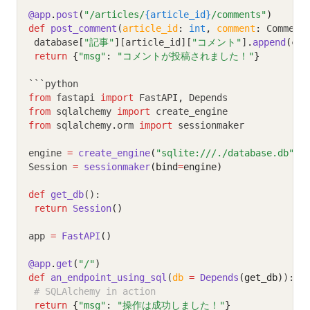
@app
.
post
(
"/articles/
{article_id}
/comments"
)
def
post_comment
(
article_id
:
int
,
comment
:
 Comment
 database
[
"記事"
]
[article_id][
"コメント"
]
.
append
(com
return
{
"msg"
:
"コメントが投稿されました！"
}
```python
from
 fastapi 
import
 FastAPI
,
 Depends
from
 sqlalchemy 
import
 create_engine
from
 sqlalchemy
.
orm 
import
 sessionmaker
engine 
=
create_engine
(
"sqlite:///./database.db"
)
Session 
=
sessionmaker
(bind
=
engine)
def
get_db
():
return
Session
()
app 
=
FastAPI
()
@app
.
get
(
"/"
)
def
an_endpoint_using_sql
(
db
=
Depends
(get_db)
):
# SQLAlchemy in action
return
{
"msg"
:
"操作は成功しました！"
}