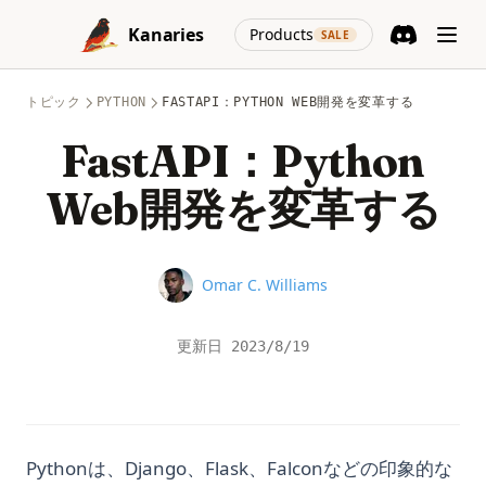
Skip to content
(opens in a new
Kanaries
Products
SALE
Discord
(opens in a n
トピック
PYTHON
FASTAPI：PYTHON WEB開発を変革する
FastAPI：Python
Web開発を変革する
Name
Omar C. Williams
更新日
2023/8/19
Pythonは、Django、Flask、Falconなどの印象的な