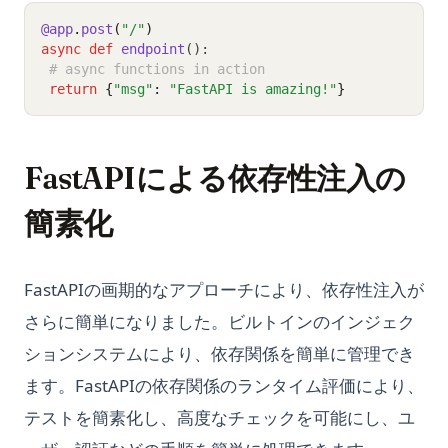
@app
.
post
(
"/"
)
async
def
endpoint
():
# async functions in action
return
{
"msg"
:
"FastAPI is amazing!"
}
FastAPIによる依存性注入の
簡素化
FastAPIの画期的なアプローチにより、依存性注入が
さらに簡単になりました。ビルトインのインジェク
ションシステムにより、依存関係を簡単に管理でき
ます。FastAPIの依存関係のランタイム評価により、
テストを簡素化し、高度なチェックを可能にし、ユ