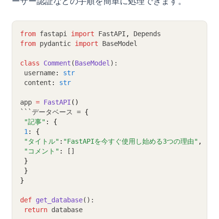
ーザー認証などの手順を簡単に処理できます。
from
 fastapi 
import
 FastAPI
,
 Depends
from
 pydantic 
import
 BaseModel
class
Comment
(
BaseModel
):
 username
:
str
 content
:
str
app 
=
FastAPI
()
```データベース = 
{
"記事"
:
{
1
:
{
"タイトル"
:
"FastAPIを今すぐ使用し始める3つの理由"
,
"コメント"
:
 []
}
}
}
def
get_database
():
return
 database