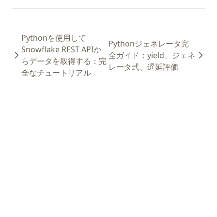
Pythonを使用して
Pythonジェネレータ完
Snowflake REST APIか
全ガイド：yield、ジェネ
らデータを取得する：完
レータ式、遅延評価
全なチュートリアル