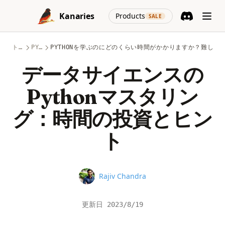
Skip to content
(opens in a new
Kanaries
Products
SALE
Discord
(opens in a n
トピック
PYTHON
PYTHONを学ぶのにどのくらい時間がかかりますか？難しい
データサイエンスの
Pythonマスタリン
グ：時間の投資とヒン
ト
Name
Rajiv Chandra
更新日
2023/8/19