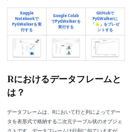
Kaggle
GitHubで
Google Colab
Notebookで
PyGWalkerに
でPyGWalkerを
PyGWalkerを実
「⭐️」をプレゼ
(opens in a new tab)
実行する
(opens in a new tab)
(opens in
行する
ントする
(opens in a
(opens in a new tab)
(opens in a new tab)
Rにおけるデータフレームと
は？
データフレームは、Rにおいて行と列によってデー
タを表形式で格納する二次元テーブル状のオブジェ
クトです。データフレームは行列に似ていますが、