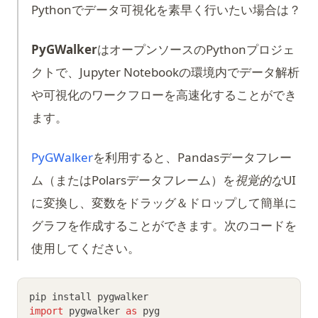
Pythonでデータ可視化を素早く行いたい場合は？
PyGWalker
はオープンソースのPythonプロジェ
クトで、Jupyter Notebookの環境内でデータ解析
や可視化のワークフローを高速化することができ
ます。
(opens in a new tab)
PyGWalker
を利用すると、Pandasデータフレー
ム（またはPolarsデータフレーム）を
視覚的な
UI
に変換し、変数をドラッグ＆ドロップして簡単に
グラフを作成することができます。次のコードを
使用してください。
pip install pygwalker
import
 pygwalker 
as
 pyg