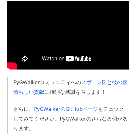
PyGWalkerコミュニティへの
スヴェン氏と彼の素
(opens in a new tab)
晴らしい貢献
に特別な感謝を表します！
(opens in a new
さらに、
PyGWalkerのGitHubページ
もチェック
してみてください。PyGWalkerのさらなる例があ
ります。