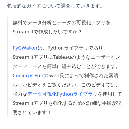
包括的なガイドについて調査していきます。
無料でデータ分析とデータの可視化アプリを
Streamlitで作成したいですか？
(opens in a new tab)
PyGWalker
は、Pythonライブラリであり、
StreamlitアプリにTableauのようなユーザーイン
ターフェースを簡単に組み込むことができます。
(opens in a new tab)
Coding is Fun
のSven氏によって制作された素晴
らしいビデオをご覧ください。このビデオでは、
強力な
データ可視化Pythonライブラリ
を使用して
Streamlitアプリを強化するための詳細な手順が説
明されています！