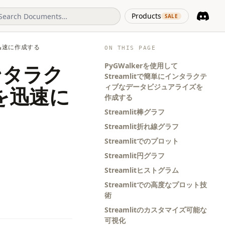
(opens in 
Products
SALE
Discord
(opens i
を迅速に作成する
ON THIS PAGE
PyGWalkerを使用して
インタラク
Streamlitで簡単にインタラクテ
ィブなデータビジュアライズを
を迅速に
作成する
Streamlit棒グラフ
Streamlit折れ線グラフ
Streamlitでのプロット
Streamlit円グラフ
Streamlitヒストグラム
Streamlitでの高度なプロット技
術
Streamlitのカスタマイズ可能な
可視化