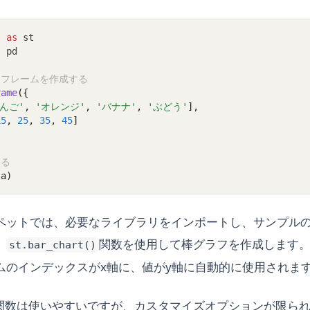
t 
as
 st
s
 pd
タフレームを作成する
rame
({
りんご'
, 
'オレンジ'
, 
'バナナ'
, 
'ぶどう'
],
15
, 
25
, 
35
, 
45
]
する
ta)
ペットでは、必要なライブラリをインポートし、サンプル
、
関数を使用して棒グラフを作成します
st.bar_chart()
ムのインデックスがx軸に、値がy軸に自動的に使用されま
関数は使いやすいですが、カスタマイズオプションが限ら