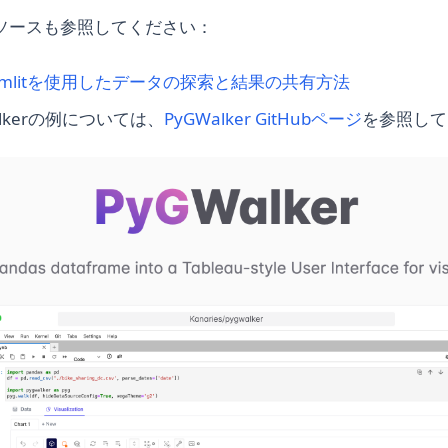
ソースも参照してください：
(opens in a 
treamlitを使用したデータの探索と結果の共有方法
(opens in 
lkerの例については、
PyGWalker GitHubページ
を参照して