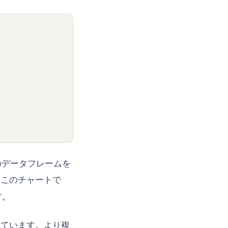
のデータフレームを
。このチャートで
す。
れています。より複