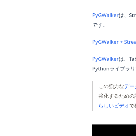
(opens 
PyGWalker
は、St
です。
PyGWalker + S
(opens 
PyGWalker
は、Ta
Pythonライブラ
この強力な
デー
強化するための
(o
らしいビデオ
で