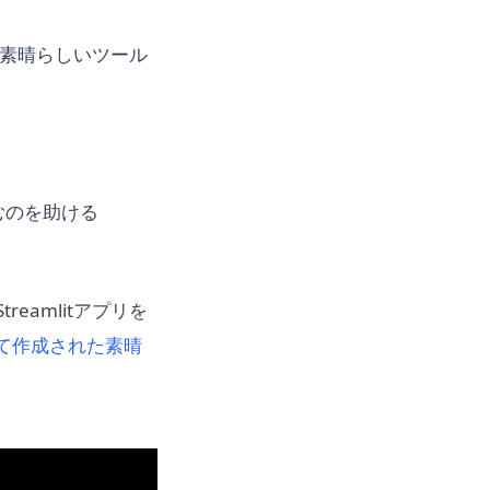
別の素晴らしいツール
込むのを助ける
reamlitアプリを
って作成された素晴