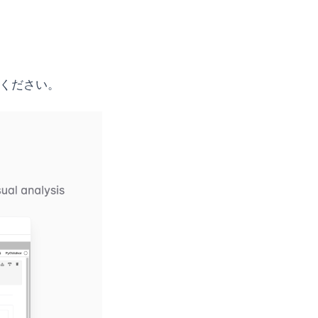
new tab)
a new tab)
ください。
(opens in a new tab)