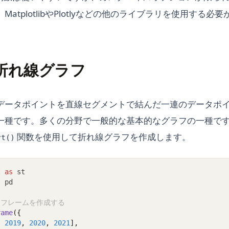
atplotlibやPlotlyなどの他のライブラリを使用する
lit折れ線グラフ
データポイントを直線セグメントで結んだ一連のデータポ
種です。多くの分野で一般的な基本的なグラフの一種です。St
関数を使用して折れ線グラフを作成します。
rt()
t 
as
 st
s
 pd
タフレームを作成する
rame
({
, 
2019
, 
2020
, 
2021
],