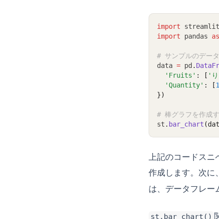
import
 streamli
import
 pandas 
a
# サンプルのデー
data 
=
 pd
.
DataF
'Fruits'
: [
'
'Quantity'
: [
})
# 棒グラフを作成
st
.
bar_chart
(da
上記のコードスニ
作成します。次に
は、データフレー
st.bar_chart()