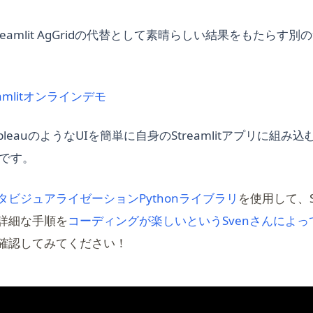
in a new tab)
reamlit AgGridの代替として素晴らしい結果をもたらす
(opens in a new tab)
treamlitオンラインデモ
in a new tab)
bleauのようなUIを簡単に自身のStreamlitアプリに組み
リです。
タビジュアライゼーションPythonライブラリ
を使用して、St
詳細な手順を
コーディングが楽しいというSvenさんによ
pens in a new tab)
確認してみてください！