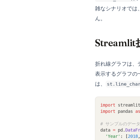
雑なシナリオでは、M
ん。
Stream
折れ線グラフは、
表示するグラフの一
は、
st.line_cha
import
 streamli
import
 pandas 
a
# サンプルのデー
data 
=
 pd
.
DataF
'Year'
: [
2018