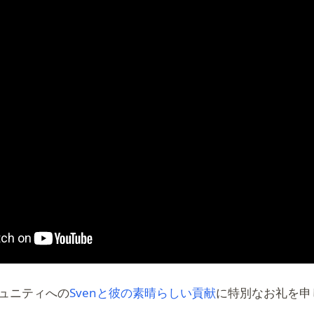
(opens in a new t
コミュニティへの
Svenと彼の素晴らしい貢献
に特別なお礼を申