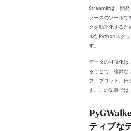
Streamlit
ソースのツールで
クを効率化するため
ルなPythonス
す。
データの可視化は
ることで、複雑なデ
フ、プロット、円
す。この記事では、
PyGWal
ティブな