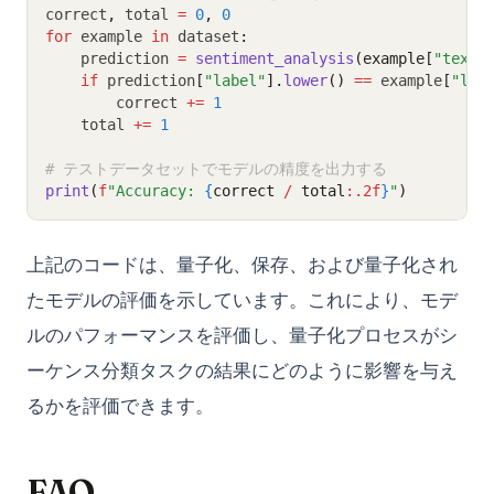
correct
,
 total 
=
0
,
0
for
 example 
in
 dataset
:
    prediction 
=
sentiment_analysis
(example[
"text"
if
 prediction
[
"label"
].
lower
()
==
 example
[
"lab
        correct 
+=
1
    total 
+=
1
# テストデータセットでモデルの精度を出力する
print
(
f
"Accuracy: 
{
correct 
/
 total
:.2f
}
"
)
上記のコードは、量子化、保存、および量子化され
たモデルの評価を示しています。これにより、モデ
ルのパフォーマンスを評価し、量子化プロセスがシ
ーケンス分類タスクの結果にどのように影響を与え
るかを評価できます。
FAQ