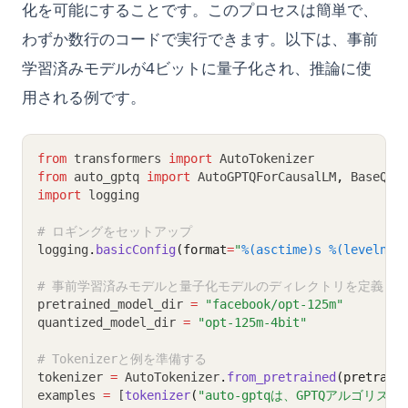
化を可能にすることです。このプロセスは簡単で、
わずか数行のコードで実行できます。以下は、事前
学習済みモデルが4ビットに量子化され、推論に使
用される例です。
from
 transformers 
import
 AutoTokenizer
from
 auto_gptq 
import
 AutoGPTQForCausalLM
,
 BaseQua
import
 logging
# ロギングをセットアップ
logging
.
basicConfig
(format
=
"
%(asctime)s
%(levelnam
# 事前学習済みモデルと量子化モデルのディレクトリを定義
pretrained_model_dir 
=
"facebook/opt-125m"
quantized_model_dir 
=
"opt-125m-4bit"
# Tokenizerと例を準備する
tokenizer 
=
 AutoTokenizer
.
from_pretrained
(pretrain
examples 
=
 [
tokenizer
(
"auto-gptqは、GPTQアル