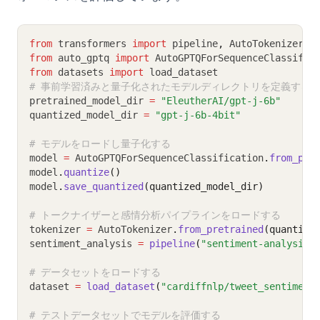
from
 transformers 
import
 pipeline
,
 AutoTokenizer
from
 auto_gptq 
import
 AutoGPTQForSequenceClassific
from
 datasets 
import
 load_dataset
# 事前学習済みと量子化されたモデルディレクトリを定義する
pretrained_model_dir 
=
"EleutherAI/gpt-j-6b"
quantized_model_dir 
=
"gpt-j-6b-4bit"
# モデルをロードし量子化する
model 
=
 AutoGPTQForSequenceClassification
.
from_pre
model
.
quantize
()
model
.
save_quantized
(quantized_model_dir)
# トークナイザーと感情分析パイプラインをロードする
tokenizer 
=
 AutoTokenizer
.
from_pretrained
(quantize
sentiment_analysis 
=
pipeline
(
"sentiment-analysis"
# データセットをロードする
dataset 
=
load_dataset
(
"cardiffnlp/tweet_sentiment
# テストデータセットでモデルを評価する