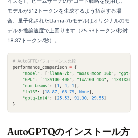
イズを1、ビームサーチのデコード戦略を使用し、
モデルが512トークンを生成するよう指定する場
合、量子化されたLlama-7bモデルはオリジナルのモ
デルを推論速度で上回ります（25.53トークン/秒対
18.87トークン/秒）。
# AutoGPTQパフォーマンス比較
performance_comparison 
=
{
"model"
:
 [
"llama-7b"
,
"moss-moon 16b"
,
"gpt-j 
"GPU"
:
 [
"1xA100-40G"
,
"1xA100-40G"
,
"1xRTX3060
"num_beams"
:
 [
1
,
4
,
1
]
,
"fp16"
:
 [
18.87
,
68.79
,
None
]
,
"gptq-int4"
:
 [
25.53
,
91.30
,
29.55
]
}
AutoGPTQのインストール方