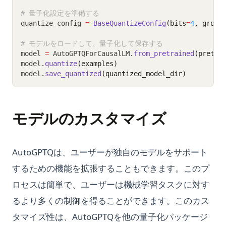
# 量子化設定を準備する
quantize_config 
=
BaseQuantizeConfig
(bits
=
4
, group
# モデルをロードして、量子化して保存する
model 
=
 AutoGPTQForCausalLM
.
from_pretrained
(pretra
model
.
quantize
(examples)
model
.
save_quantized
(quantized_model_dir)
モデルのカスタマイズ
AutoGPTQは、ユーザーが独自のモデルをサポート
するための機能を拡張することもできます。このプ
ロセスは簡単で、ユーザーは機械学習タスクに対す
るより多くの制御を得ることができます。このカス
タマイズ性は、AutoGPTQを他の量子化パッケージ