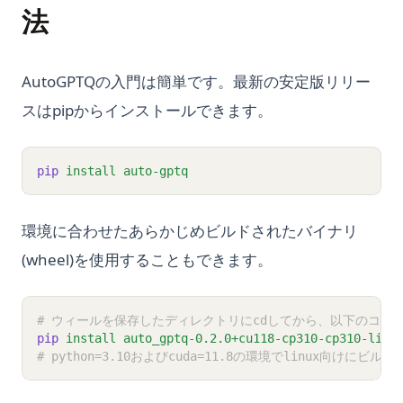
法
AutoGPTQの入門は簡単です。最新の安定版リリー
スはpipからインストールできます。
pip
install
auto-gptq
環境に合わせたあらかじめビルドされたバイナリ
(wheel)を使用することもできます。
# ウィールを保存したディレクトリにcdしてから、以下のコマ
pip
install
auto_gptq-0.2.0+cu118-cp310-cp310-linu
# python=3.10およびcuda=11.8の環境でlinux向けにビルドされ