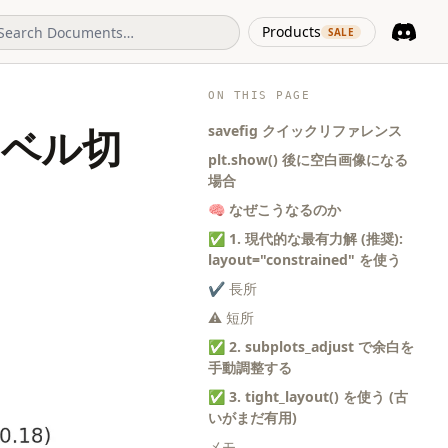
(opens in 
Products
SALE
Discord
(opens i
ON THIS PAGE
savefig クイックリファレンス
: ラベル切
plt.show() 後に空白画像になる
場合
🧠 なぜこうなるのか
✅ 1. 現代的な最有力解 (推奨):
layout="constrained" を使う
✔ 長所
⚠ 短所
✅ 2. subplots_adjust で余白を
手動調整する
✅ 3. tight_layout() を使う (古
いがまだ有用)
メモ