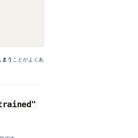
しまう
ことがよくあ
trained"