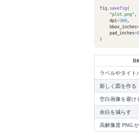
fig
.
savefig
(
"plot.png"
,
    dpi
=
300
,
    bbox_inches
    pad_inches
=
)
目
ラベルやタイト
新しく図を作る
空白画像を避け
余白を減らす
高解像度 PNG 