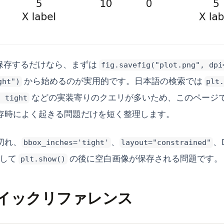
 で図を保存するだけなら、まずは
fig.savefig("plot.png", dpi
から始めるのが実用的です。日本語の検索では
ght")
plt
などの実装寄りのクエリが多いため、このページ
g tight
存時によく起きる問題だけを短く整理します。
切れ、
、
、
bbox_inches='tight'
layout="constrained"
、そして
の後に空白画像が保存される問題です。
plt.show()
g クイックリファレンス