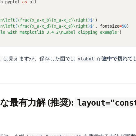
ib
.
pyplot 
as
 plt
ln\left
(
\frac{x_a-x_b}{x_a-x_c}\right
)$
'
)
ln\left
(
\frac{x_a-x_d}{x_a-x_e}\right
)$
'
, fontsize
=
50
)
ple with matplotlib 3.4.2\nLabel clipping example'
)
は見えますが、保存した図では
が
途中で切れて
l
xlabel
代的な最有力解 (推奨):
layout="cons