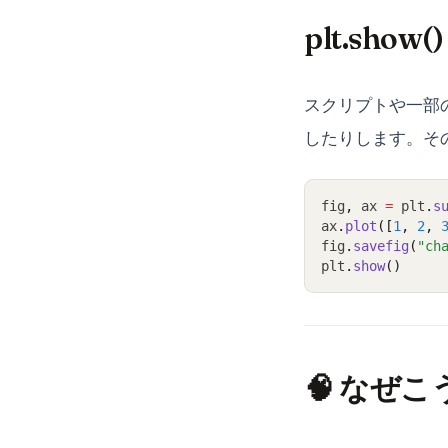
plt.sh
スクリプトや一部
したりします。そ
fig
,
 ax 
=
 plt
.
s
ax
.
plot
([
1
, 
2
, 
fig
.
savefig
(
"ch
plt
.
show
()
🧠 なぜ