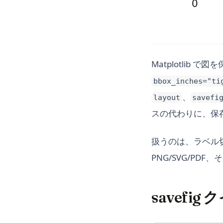
Matplotlib
bbox_inches="ti
、
layout
savefi
スの代わりに、保
扱うのは、ラベル
PNG/SVG/PDF
savefi