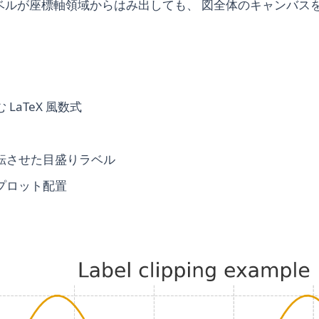
 は、ラベルが座標軸領域からはみ出しても、 図全体のキャンバス
LaTeX 風数式
転させた目盛りラベル
プロット配置