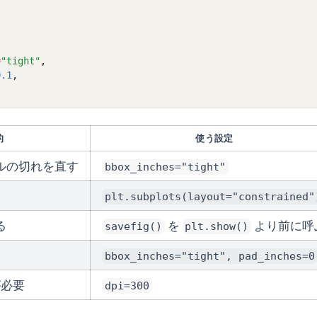
=
"tight"
,
0.1
,
的
使う設定
ルの切れを直す
bbox_inches="tight"
plt.subplots(layout="constrained"
る
を
より前に呼
savefig()
plt.show()
bbox_inches="tight", pad_inches=0
が必要
dpi=300