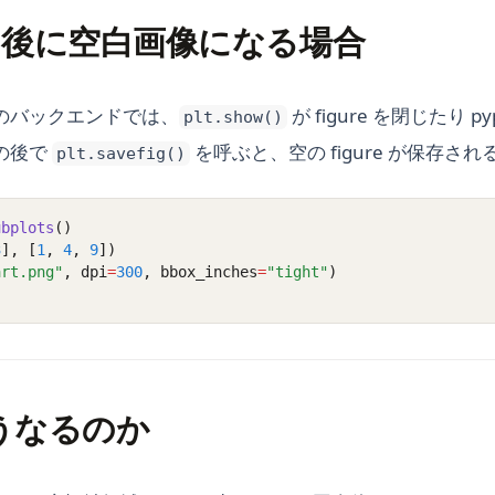
ow() 後に空白画像になる場合
のバックエンドでは、
が figure を閉じたり p
plt.show()
の後で
を呼ぶと、空の figure が保存さ
plt.savefig()
ubplots
()
3
], [
1
, 
4
, 
9
])
art.png"
, dpi
=
300
, bbox_inches
=
"tight"
)
こうなるのか