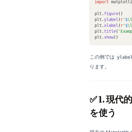
import
 matplotl
plt
.
figure
()
plt
.
ylabel
(
r
'
$
\
plt
.
xlabel
(
r
'
$
\
plt
.
title
(
'Exam
plt
.
show
()
この例では
ylabe
ります。
✅ 1. 現
を使う