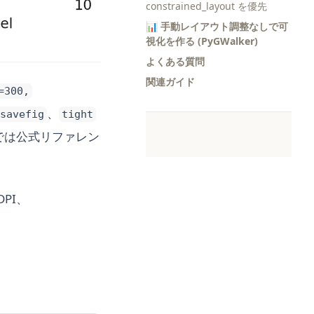
constrained_layout を優先
📊 手動レイアウト調整なしで可
視化を作る (PyGWalker)
よくある質問
関連ガイド
=300,
、
.savefig
tight
では公式リファレン
DPI、