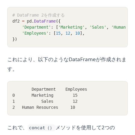
# DataFrame 2を作成する
df2 
=
 pd
.
DataFrame
({
'Department'
: [
'Marketing'
, 
'Sales'
, 
'Human Re
'Employees'
: [
15
, 
12
, 
10
],
})
これにより、以下のようなDataFrameが作成されま
す。
        Department    Employees
0       Marketing        15
1           Sales        12
2   Human Resources     10
これで、
メソッドを使用して2つの
concat（）