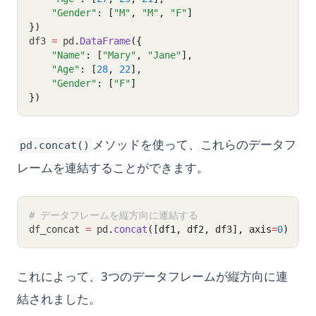
"Gender"
: [
"M"
, 
"M"
, 
"F"
]
})
df3 
=
 pd
.
DataFrame
({
"Name"
: [
"Mary"
, 
"Jane"
],
"Age"
: [
28
, 
22
],
"Gender"
: [
"F"
]
})
メソッドを使って、これらのデータフ
pd.concat()
レームを連結することができます。
# データフレームを縦方向に連結する
df_concat 
=
 pd
.
concat
([df1, df2, df3], axis
=
0
)
これによって、3つのデータフレームが縦方向に連
結されました。