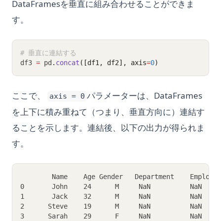
DataFramesを垂直に組み合わせることができま
す。
# 垂直に連結する
df3 
=
 pd
.
concat
([df1, df2], axis
=
0
)
ここで、
パラメーターは、DataFrames
axis = 0
を上下に積み重ねて（つまり、垂直方向に）連結す
ることを示します。連結後、以下の出力が得られま
す。
        Name    Age Gender   Department    Employe
0       John    24      M     NaN          NaN
1       Jack    32      M     NaN          NaN
2      Steve    19      M     NaN          NaN
3      Sarah    29      F     NaN          NaN