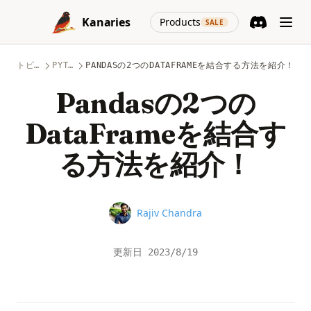
Skip to content
(opens in a new
Kanaries
Products
SALE
Discord
(opens in a n
トピック
PYTHON
PANDASの2つのDATAFRAMEを結合する方法を紹介！
Pandasの2つの
DataFrameを結合す
る方法を紹介！
Name
Rajiv Chandra
更新日
2023/8/19