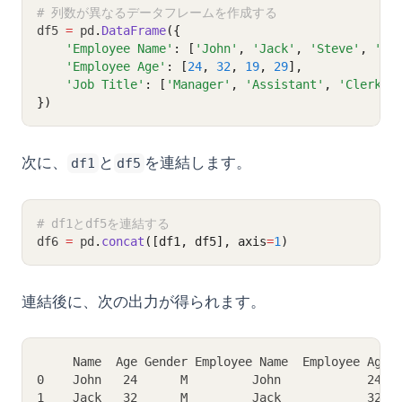
# 列数が異なるデータフレームを作成する
df5 
=
 pd
.
DataFrame
({
'Employee Name'
: [
'John'
, 
'Jack'
, 
'Steve'
, 
'Sa
'Employee Age'
: [
24
, 
32
, 
19
, 
29
],
'Job Title'
: [
'Manager'
, 
'Assistant'
, 
'Clerk'
,
})
次に、
と
を連結します。
df1
df5
# df1とdf5を連結する
df6 
=
 pd
.
concat
([df1, df5], axis
=
1
)
連結後に、次の出力が得られます。
     Name  Age Gender Employee Name  Employee Age 
0    John   24      M         John            24  
1    Jack   32      M         Jack            32  