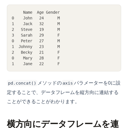
     Name  Age Gender
0    John   24      M
1    Jack   32      M
2   Steve   19      M
3   Sarah   29      F
0   Peter   27      M
1  Johnny   23      M
2   Becky   21      F
0    Mary   28      F
1    Jane   22      F
メソッドの
パラメーターを0に設
pd.concat()
axis
定することで、データフレームを縦方向に連結する
ことができることがわかります。
横方向にデータフレームを連