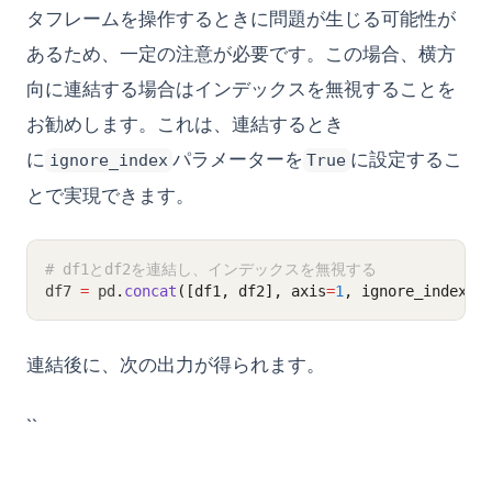
タフレームを操作するときに問題が生じる可能性が
あるため、一定の注意が必要です。この場合、横方
向に連結する場合はインデックスを無視することを
お勧めします。これは、連結するとき
に
パラメーターを
に設定するこ
ignore_index
True
とで実現できます。
# df1とdf2を連結し、インデックスを無視する
df7 
=
 pd
.
concat
([df1, df2], axis
=
1
, ignore_index
=
T
連結後に、次の出力が得られます。
``