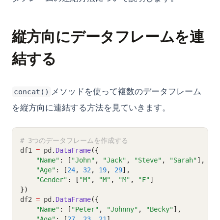
縦方向にデータフレームを連
結する
メソッドを使って複数のデータフレーム
concat()
を縦方向に連結する方法を見ていきます。
# 3つのデータフレームを作成する
df1 
=
 pd
.
DataFrame
({
"Name"
: [
"John"
, 
"Jack"
, 
"Steve"
, 
"Sarah"
],
"Age"
: [
24
, 
32
, 
19
, 
29
],
"Gender"
: [
"M"
, 
"M"
, 
"M"
, 
"F"
]
})
df2 
=
 pd
.
DataFrame
({
"Name"
: [
"Peter"
, 
"Johnny"
, 
"Becky"
],
"Age"
: [
27
, 
23
, 
21
],