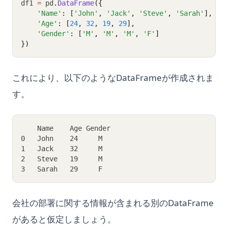
df1 
=
 pd
.
DataFrame
({
'Name'
: [
'John'
, 
'Jack'
, 
'Steve'
, 
'Sarah'
],
'Age'
: [
24
, 
32
, 
19
, 
29
],
'Gender'
: [
'M'
, 
'M'
, 
'M'
, 
'F'
]
})
これにより、以下のようなDataFrameが作成されま
す。
    Name    Age Gender
0   John    24     M
1   Jack    32     M
2   Steve   19     M
3   Sarah   29     F
会社の部署に関する情報が含まれる別のDataFrame
があると仮定しましょう。