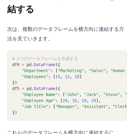
結する
次は、複数のデータフレームを横方向に連結する方
法を見ていきます。
# 2つのデータフレームを作成する
df4 
=
 pd
.
DataFrame
({
"Department"
: [
"Marketing"
, 
"Sales"
, 
"Human Re
"Employees"
: [
15
, 
12
, 
10
]
})
df5 
=
 pd
.
DataFrame
({
"Employee Name"
: [
"John"
, 
"Jack"
, 
"Steve"
, 
"Sa
"Employee Age"
: [
24
, 
32
, 
19
, 
29
],
"Job Title"
: [
"Manager"
, 
"Assistant"
, 
"Clerk"
,
})
これらのデータフレームを横方向に連結するに