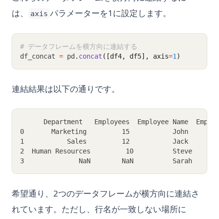
は、
パラメーターを1に設定します。
axis
# データフレームを横方向に連結する
df_concat 
=
 pd
.
concat
([df4, df5], axis
=
1
)
連結結果は以下の通りです。
      Department   Employees  Employee Name  Emplo
0       Marketing         15           John       
1           Sales         12           Jack       
2  Human Resources         10          Steve      
3              NaN        NaN          Sarah      
希望通り、2つのデータフレームが横方向に連結さ
れています。ただし、行名が一致しない場所に