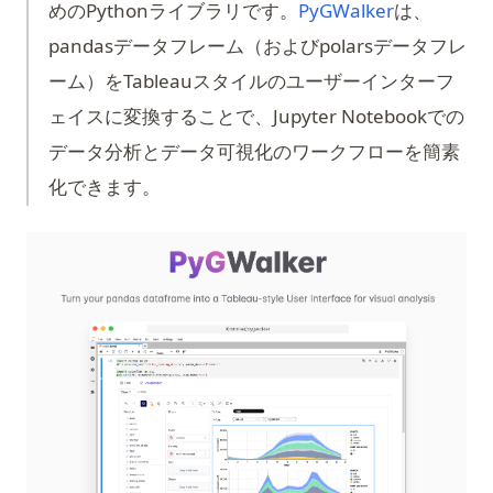
(opens in a
めのPythonライブラリです。
PyGWalker
は、
pandasデータフレーム（およびpolarsデータフレ
ーム）をTableauスタイルのユーザーインターフ
ェイスに変換することで、Jupyter Notebookでの
データ分析とデータ可視化のワークフローを簡素
化できます。
(op