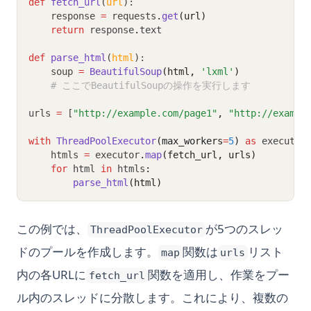
def
fetch_url
(
url
):
    response 
=
 requests
.
get
(url)
return
 response
.
text
def
parse_html
(
html
):
    soup 
=
BeautifulSoup
(html, 
'lxml'
)
# ここでBeautifulSoupの操作を実行します
urls 
=
 [
"http://example.com/page1"
,
"http://exampl
with
ThreadPoolExecutor
(max_workers
=
5
)
as
 executor
    htmls 
=
 executor
.
map
(fetch_url, urls)
for
 html 
in
 htmls
:
parse_html
(html)
この例では、
が5つのスレッ
ThreadPoolExecutor
ドのプールを作成します。
関数は
リスト
map
urls
内の各URLに
関数を適用し、作業をプー
fetch_url
ル内のスレッドに分散します。これにより、複数の