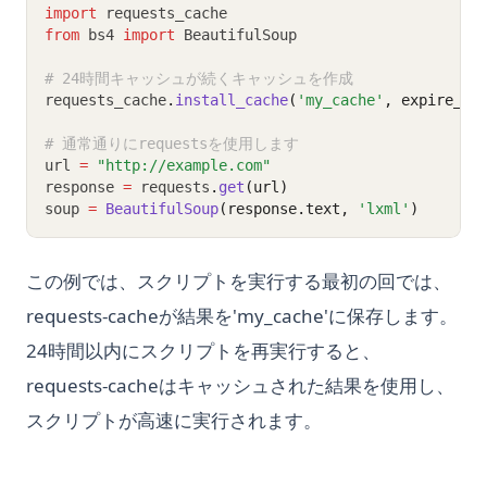
import
 requests_cache
from
 bs4 
import
 BeautifulSoup
# 24時間キャッシュが続くキャッシュを作成
requests_cache
.
install_cache
(
'my_cache'
, expire_af
# 通常通りにrequestsを使用します
url 
=
"http://example.com"
response 
=
 requests
.
get
(url)
soup 
=
BeautifulSoup
(response.text, 
'lxml'
)
この例では、スクリプトを実行する最初の回では、
requests-cacheが結果を'my_cache'に保存します。
24時間以内にスクリプトを再実行すると、
requests-cacheはキャッシュされた結果を使用し、
スクリプトが高速に実行されます。