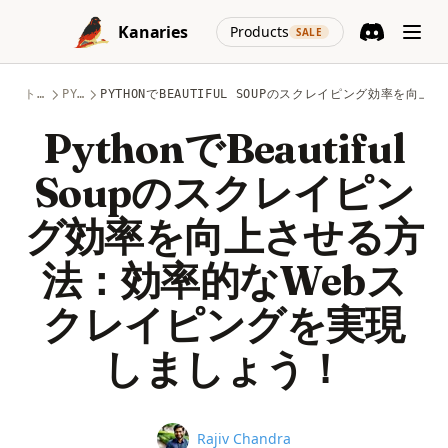
Skip to content
(opens in a new
Kanaries
Products
SALE
Discord
(opens in a n
トピック
PYTHON
PYTHONでBEAUTIFUL SOUPのスクレイピング効率を
PythonでBeautiful
Soupのスクレイピン
グ効率を向上させる方
法：効率的なWebス
クレイピングを実現
しましょう！
Name
Rajiv Chandra