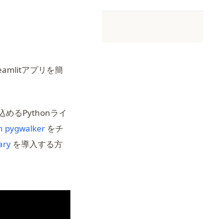
mlitアプリを簡
込めるPythonライ
(opens in a new tab)
th pygwalker
をチ
ary
を導入する方