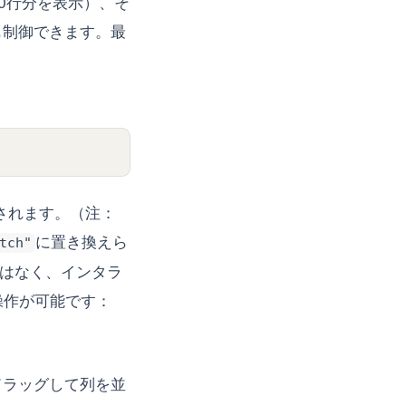
10行分を表示）、そ
も制御できます。最
されます。（注：
に置き換えら
tch"
的ではなく、インタラ
操作が可能です：
ドラッグして列を並