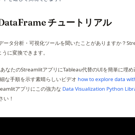
it DataFrame チュートリアル
ータ分析・可視化ツールを聞いたことがありますか？Strea
uのように変換できます。
ns in a new tab)
あなたのStreamlitアプリにTableau代替のUIを簡単に埋め
詳細な手順を示す素晴らしいビデオ
how to explore data wi
eamlitアプリにこの強力な
Data Visualization Python Libr
さい！