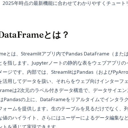
、2025年時点の最新機能に合わせてわかりやすくチュート
t DataFrameとは？
taFrameとは、Streamlitアプリ内でPandas DataFram
を指します。Jupyterノートの静的な表をウェブアプリ
です。内部では、StreamlitはPandas（およびPyArro
を活用してデータを扱い、それらをウェブ向けインターフ
DataFrameは2次元のラベル付きデータ構造で、データサイ
litはPandasの上に、DataFrameをリアルタイムでイン
フォームを提供します。生のテーブルを見るだけでなく、
値のハイライト、さらにはユーザーによるデータ編集などが、S
ントを通じて実現できます。