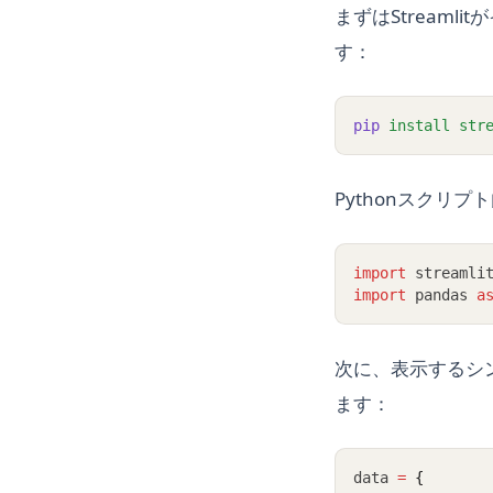
まずはStream
す：
pip
install
str
Pythonスクリプ
import
 streamli
import
 pandas 
a
次に、表示するシン
ます：
data 
=
{