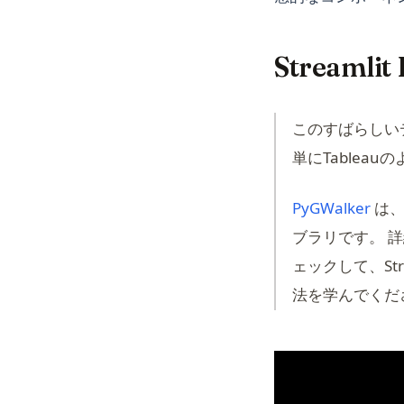
Streaml
このすばらしいデ
単にTablea
(ope
PyGWalker
は、
ブラリです。 
ェックして、Str
法を学んでくだ