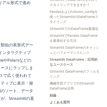
リアル形式で進め
スタイリングできますか？
Pandasおよびcolumn_configを
使ったStreamlitのDataFrameス
タイリング
StreamlitでのDataFrame最適化
StreamlitでPandas DataFrame
を最適化する方法
e（または類似の表形式デー
Streamlit DataFrameのキャッシ
のインタラクティブ
ュとパフォーマンスヒント
Streamlit DataFrame：応用的
wやPolarsなどの
なユースケース
ェースにラップしま
Streamlit DataFrameのフィルタ
エンスで広く使われて
リング
タラクティブに表示・操
機械学習アプリでのStreamlit
DataFrame活用
列のソート、データ
結論
treamlitの直
よくある質問