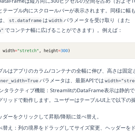
ataFrameは縦方向に300ピクセルの空間を占め（およそ
とテーブル内にスクロールバーが表示されます。同様に幅
は、
は
パラメータを受け取り（また
st.dataframe
width
でコンテナ幅に広げることができます）。例えば：
h"
, width
=
"stretch"
, height
=
300
)
ブルはアプリのカラム/コンテナの全幅に伸び、高さは固定
パラメータは、最新APIでは
iner_width=True
width="stre
タラクティブ機能：StreamlitのDataFrame表示は静
グリッドで動作します。ユーザーはテーブルUI上で以下の
ッダーをクリックして昇順/降順に並べ替え。
べ替え：列の境界をドラッグしてサイズ変更、ヘッダーを