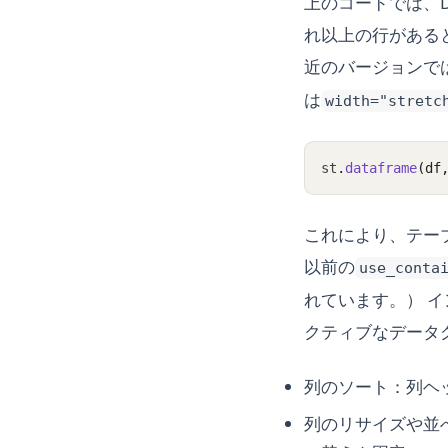
上のコードでは、D
れ以上の行がある
近のバージョンで
は
width="stretc
st
.
dataframe
(df
これにより、テー
以前の
use_conta
れています。） イン
クティブなデータ
列のソート：列ヘ
列のリサイズや並