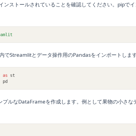
litがインストールされていることを確認してください。pipで
eamlit
ト内でStreamlitとデータ操作用のPandasをインポートしま
t 
as
 st
s
 pd
プルなDataFrameを作成します。例として果物の小さ