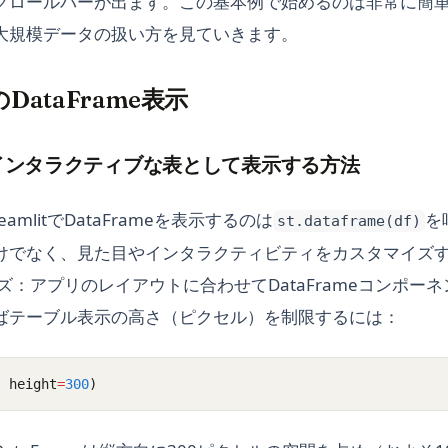
クロールバーが出ます。この基本例で始めるのは非常に簡
大規模データの扱い方を見ていきます。
でのDataFrame表示
eをインタラクティブな表として表示する方法
amlitでDataFrameを表示するのは
を
st.dataframe(df)
けでなく、見た目やインタラクティビティをカスタマイズ
ズ：アプリのレイアウトに合わせてDataFrameコンポー
ばテーブル表示の高さ（ピクセル）を制限するには：
, height
=
300
)