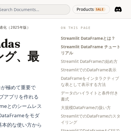
(opens in 
Products
SALE
Discord
(opens i
、最適化（2025年版）
ON THIS PAGE
Streamlit DataFrameとは？
ndas
Streamlit DataFrame チュート
リング、最
リアル
Streamlit DataFrameの始め方
StreamlitでのDataFrame表示
DataFrameをインタラクティブ
な表として表示する方法
力が極めて重要で
データのハイライトと条件付き
ウェブアプリを作れる
書式
rameとのシームレス
大規模DataFrameの扱い方
ataFrameをモダ
StreamlitでのDataFrameのスタ
イリング
。基本的な使い方から
StreamlitでDataFrameをCSSで