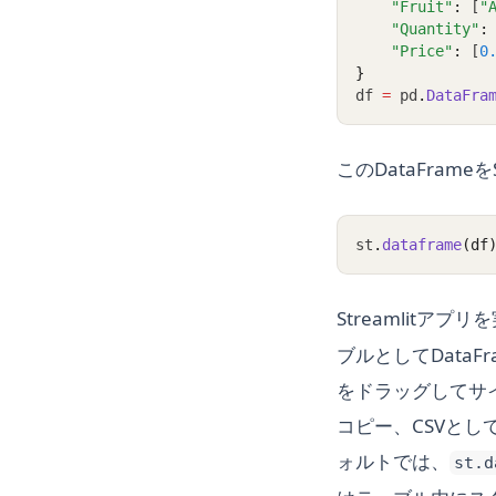
"Fruit"
:
 [
"
"Quantity"
:
"Price"
:
 [
0
}
df 
=
 pd
.
DataFra
このDataFrame
st
.
dataframe
(df
Streamlitアプ
ブルとしてData
をドラッグしてサイ
コピー、CSVと
ォルトでは、
st.d