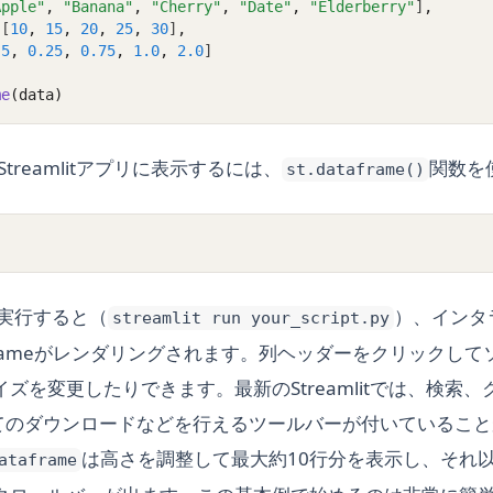
Apple"
,
"Banana"
,
"Cherry"
,
"Date"
,
"Elderberry"
]
,
 [
10
,
15
,
20
,
25
,
30
]
,
.5
,
0.25
,
0.75
,
1.0
,
2.0
]
me
(data)
をStreamlitアプリに表示するには、
関数を
st.dataframe()
)
リを実行すると（
）、インタ
streamlit run your_script.py
Frameがレンダリングされます。列ヘッダーをクリックし
ズを変更したりできます。最新のStreamlitでは、検索
してのダウンロードなどを行えるツールバーが付いているこ
は高さを調整して最大約10行分を表示し、それ
ataframe