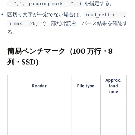
を指定する。
= ",", grouping_mark = ".")
区切り文字が一定でない場合は、
read_delim(...,
で一部だけ読み、パース結果を確認す
n_max = 20)
る。
簡易ベンチマーク（100 万行・8
列・SSD）
Approx.
Reader
File type
load
f
time