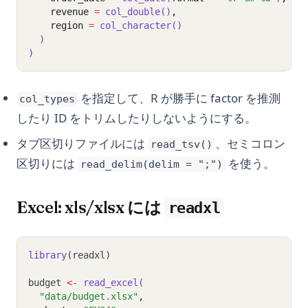
    revenue 
=
col_double()
,
    region 
=
col_character()
)
)
を指定して、R が勝手に factor を推測
col_types
したり ID をトリムしたりしないようにする。
タブ区切りファイルには
、セミコロン
read_tsv()
区切りには
を使う。
read_delim(delim = ";")
Excel: xls/xlsx には
readxl
library
(readxl)
budget 
<-
read_excel(
"data/budget.xlsx"
,