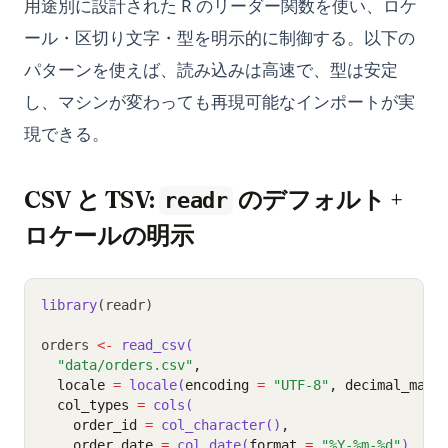
用途別に設計された R のリーダー関数を使い、ロケ
ール・区切り文字・型を明示的に制御する。以下の
パターンを使えば、読み込みは高速で、型は安定
し、マシンが変わっても再現可能なインポートが実
現できる。
CSV と TSV:
のデフォルト +
readr
ロケールの明示
library
(readr)
orders 
<-
read_csv(
"data/orders.csv"
,
  locale 
=
locale(
encoding 
=
"UTF-8"
, decimal_mark
  col_types 
=
cols(
    order_id 
=
col_character()
,
    order_date 
=
col_date(
format 
=
"%Y-%m-%d"
)
,