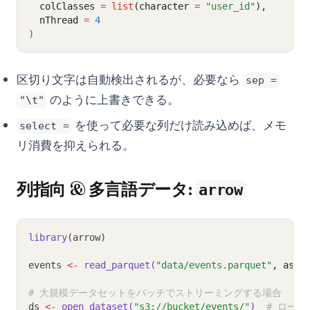
  colClasses 
=
list
(character 
=
"user_id"
),
  nThread 
=
4
)
区切り文字は自動検出されるが、必要なら
sep =
のように上書きできる。
"\t"
を使って必要な列だけ読み込めば、メモ
select =
リ消費を抑えられる。
列指向 & 多言語データ:
arrow
library
(arrow)
events 
<-
read_parquet(
"data/events.parquet"
, as_d
# 大規模データセットをバッチでストリーミングする場合
ds 
<-
open_dataset(
"s3://bucket/events/"
)
# ロー