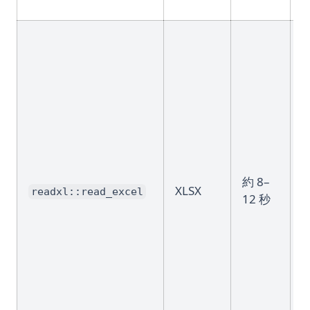
約 8–
XLSX
readxl::read_excel
12 秒