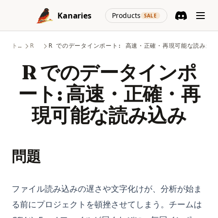
Skip to content
(opens in a new
Kanaries
Products
SALE
Discord
(opens in a n
トピック
R
R でのデータインポート: 高速・正確・再現可能な読み込
R でのデータインポ
ート: 高速・正確・再
現可能な読み込み
問題
ファイル読み込みの遅さや文字化けが、分析が始ま
る前にプロジェクトを頓挫させてしまう。チームは