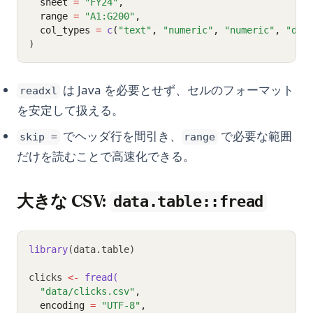
  sheet 
=
"FY24"
,
  range 
=
"A1:G200"
,
  col_types 
=
c
(
"text"
, 
"numeric"
, 
"numeric"
, 
"dat
)
は Java を必要とせず、セルのフォーマット
readxl
を安定して扱える。
でヘッダ行を間引き、
で必要な範囲
skip =
range
だけを読むことで高速化できる。
大きな CSV:
data.table::fread
library
(data.table)
clicks 
<-
fread(
"data/clicks.csv"
,
  encoding 
=
"UTF-8"
,