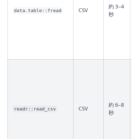
約 3–4
CSV
data.table::fread
秒
約 6–8
CSV
readr::read_csv
秒