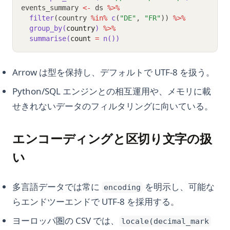
events_summary 
<-
 ds 
%>%
filter
(country 
%in%
c
(
"DE"
, 
"FR"
)) 
%>%
group_by(
country
)
%>%
summarise(
count 
=
n())
Arrow は型を保持し、デフォルトで UTF-8 を扱う。
Python/SQL エンジンとの相互運用や、メモリに載
せきれないデータのフィルタリングに向いている。
エンコーディングと区切り文字の扱
い
多言語データでは常に
を明示し、可能な
encoding
らエンドツーエンドで UTF-8 を採用する。
ヨーロッパ圏の CSV では、
locale(decimal_mark