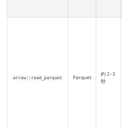
約 2–3
Parquet
arrow::read_parquet
秒