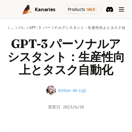
Skip to content
(opens in a new
Kanaries
Products
SALE
Discord
(opens in a n
トピック
CHATGPT
GPT-3 パーソナルアシスタント：生産性向上とタスク自動
GPT-3 パーソナルア
シスタント：生産性向
上とタスク自動化
Name
Amber de Ligt
更新日
2023/6/20