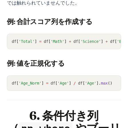
では触れられていませんでした。
例: 合計スコア列を作成する
df
[
'Total'
]
=
 df
[
'Math'
]
+
 df
[
'Science'
]
+
 df
[
'Eng
例: 値を正規化する
df
[
'Age_Norm'
]
=
 df
[
'Age'
]
/
 df
[
'Age'
].
max
()
6. 条件付き列