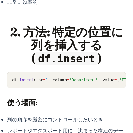
非常に効率的
2. 方法: 特定の位置に
列を挿入する
(
)
df.insert
df
.
insert
(loc
=
1
, column
=
'Department'
, value
=
[
'IT'
,
使う場面:
列の順序を厳密にコントロールしたいとき
レポートやエクスポート用に、決まった構造のデー