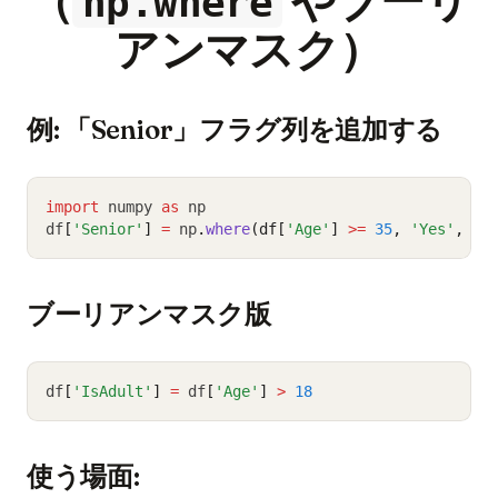
（
やブーリ
np.where
アンマスク）
例: 「Senior」フラグ列を追加する
import
 numpy 
as
 np
df
[
'Senior'
]
=
 np
.
where
(df[
'Age'
] 
>=
35
, 
'Yes'
, 
'N
ブーリアンマスク版
df
[
'IsAdult'
]
=
 df
[
'Age'
]
>
18
使う場面: