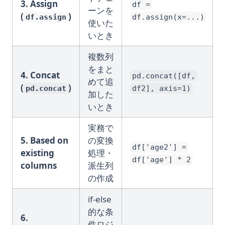
3. Assign
df =
ーンを
(
)
df.assign
df.assign(x=...)
使いた
いとき
複数列
をまと
4. Concat
pd.concat([df,
めて追
(
)
pd.concat
df2], axis=1)
加した
いとき
実務で
5. Based on
の変換
df['age2'] =
existing
処理・
df['age'] * 2
columns
派生列
の作成
if-else
的な条
6.
件ロジ