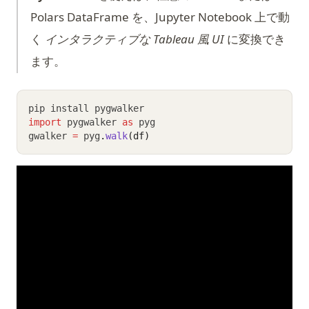
Polars DataFrame を、Jupyter Notebook 上で動
く
インタラクティブな Tableau 風 UI
に変換でき
ます。
pip install pygwalker
import
 pygwalker 
as
 pyg
gwalker 
=
 pyg
.
walk
(df)