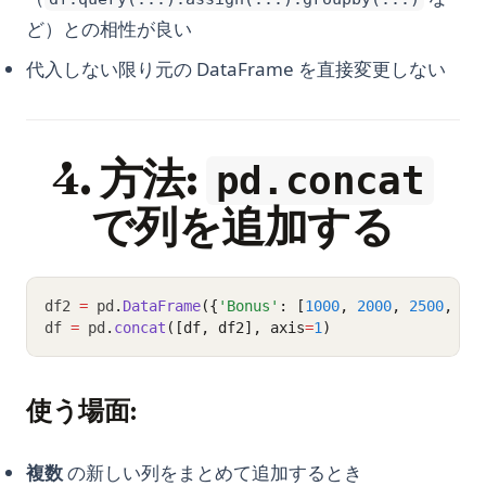
ど）との相性が良い
代入しない限り元の DataFrame を直接変更しない
4. 方法:
pd.concat
で列を追加する
df2 
=
 pd
.
DataFrame
({
'Bonus'
: [
1000
, 
2000
, 
2500
, 
18
df 
=
 pd
.
concat
([df, df2], axis
=
1
)
使う場面:
複数
の新しい列をまとめて追加するとき