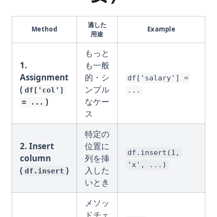
適した
Method
Example
用途
もっと
1.
も一般
Assignment
的・シ
df['salary'] =
(
ンプル
df['col']
...
)
なケー
= ...
ス
特定の
2. Insert
位置に
df.insert(1,
column
列を挿
'x', ...)
(
)
入した
df.insert
いとき
メソッ
ドチェ