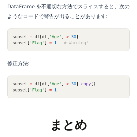
DataFrame を不適切な方法でスライスすると、次の
ようなコードで警告が出ることがあります:
subset 
=
 df
[
df
[
'Age'
]
>
30
]
subset
[
'Flag'
]
=
1
# Warning!
修正方法:
subset 
=
 df
[
df
[
'Age'
]
>
30
].
copy
()
subset
[
'Flag'
]
=
1
まとめ