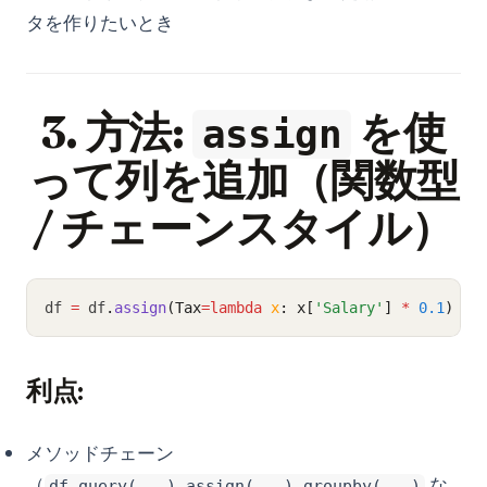
タを作りたいとき
3. 方法:
を使
assign
って列を追加（関数型
/ チェーンスタイル）
df 
=
 df
.
assign
(Tax
=lambda
x
: x[
'Salary'
] 
*
0.1
)
利点:
メソッドチェーン
（
な
df.query(...).assign(...).groupby(...)