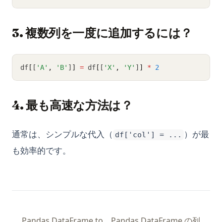
3. 複数列を一度に追加するには？
df
[
[
'A'
,
'B'
]
]
=
 df
[
[
'X'
,
'Y'
]
]
*
2
4. 最も高速な方法は？
通常は、シンプルな代入（
）が最
df['col'] = ...
も効率的です。
Pandas DataFrame to
Pandas DataFrame の列