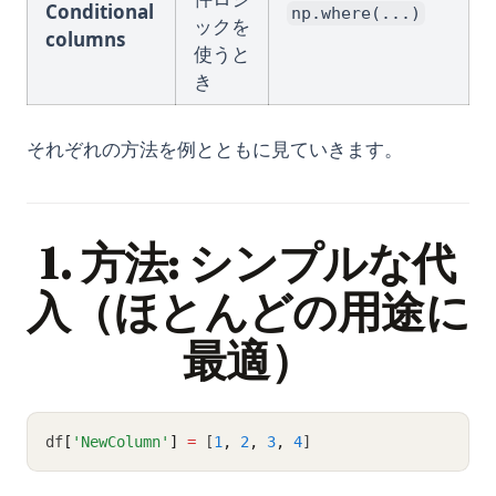
Conditional
np.where(...)
ックを
columns
使うと
き
それぞれの方法を例とともに見ていきます。
1. 方法: シンプルな代
入（ほとんどの用途に
最適）
df
[
'NewColumn'
]
=
 [
1
,
2
,
3
,
4
]