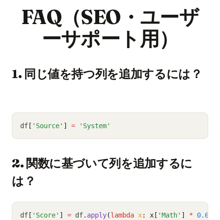
FAQ（SEO・ユーザ
ーサポート用）
1. 同じ値を持つ列を追加するには？
df
[
'Source'
]
=
'System'
2. 関数に基づいて列を追加するに
は？
df
[
'Score'
]
=
 df
.
apply
(
lambda
x
: x[
'Math'
] 
*
0.6
+