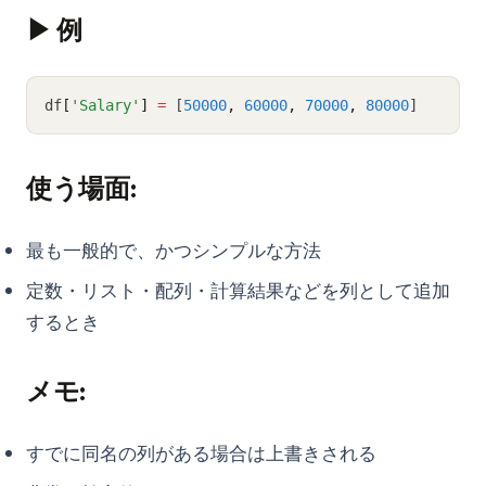
▶ 例
df
[
'Salary'
]
=
 [
50000
,
60000
,
70000
,
80000
]
使う場面:
最も一般的で、かつシンプルな方法
定数・リスト・配列・計算結果などを列として追加
するとき
メモ:
すでに同名の列がある場合は上書きされる