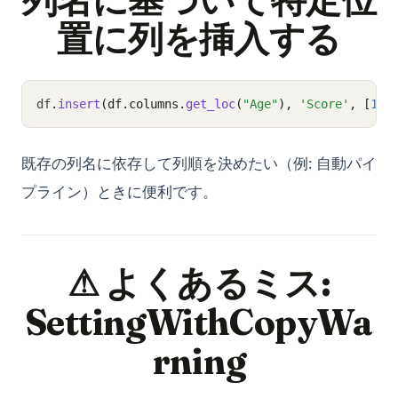
置に列を挿入する
df
.
insert
(df.columns.
get_loc
(
"Age"
), 
'Score'
, [
1
, 
既存の列名に依存して列順を決めたい（例: 自動パイ
プライン）ときに便利です。
⚠ よくあるミス:
SettingWithCopyWa
rning