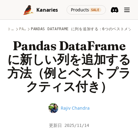
Skip to content
(opens in a new
Kanaries
Products
SALE
Discord
(opens in a n
トピック
PANDAS
PANDAS DATAFRAME に列を追加する：6つのベストメソ
Pandas DataFrame
に新しい列を追加する
方法（例とベストプラ
クティス付き）
Name
Rajiv Chandra
更新日
2025/11/14