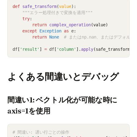
def
safe_transform
(
value
):
"""エラー処理付きで変換を適用"""
try
:
return
complex_operation
(value)
except
Exception
as
 e
:
return
None
# またはnp.nan、またはデフォルト
df
[
'result'
]
=
 df
[
'column'
].
apply
(safe_transform)
よくある間違いとデバッグ
間違い1: ベクトル化が可能な時に
axis=1を使用
# 間違い: 遅い行ごとの操作