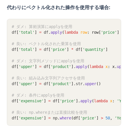
代わりにベクトル化された操作を使用する場合:
# ダメ: 算術演算にapplyを使用
df
[
'total'
]
=
 df
.
apply
(
lambda
row
: row[
'price'
] 
*
 
# 良い: ベクトル化された乗算を使用
df
[
'total'
]
=
 df
[
'price'
]
*
 df
[
'quantity'
]
# ダメ: 文字列メソッドにapplyを使用
df
[
'upper'
]
=
 df
[
'product'
].
apply
(
lambda
x
: x.
uppe
# 良い: 組み込み文字列アクセサを使用
df
[
'upper'
]
=
 df
[
'product'
].
str
.
upper
()
# ダメ: 条件にapplyを使用
df
[
'expensive'
]
=
 df
[
'price'
].
apply
(
lambda
x
: 
'Yes
# 良い: np.whereまたは直接比較を使用
df
[
'expensive'
]
=
 np
.
where
(df[
'price'
] 
>
50
, 
'Yes'