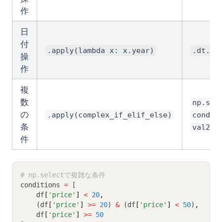
作
日
付
.apply(lambda x: x.year)
.dt.ye
操
作
複
数
np.sel
の
.apply(complex_if_elif_else)
cond2]
条
val2],
件
# np.selectで複雑な条件
conditions 
=
 [
    df
[
'price'
]
<
20
,
    (df
[
'price'
]
>=
20
) 
&
 (df
[
'price'
]
<
50
)
,
    df
[
'price'
]
>=
50