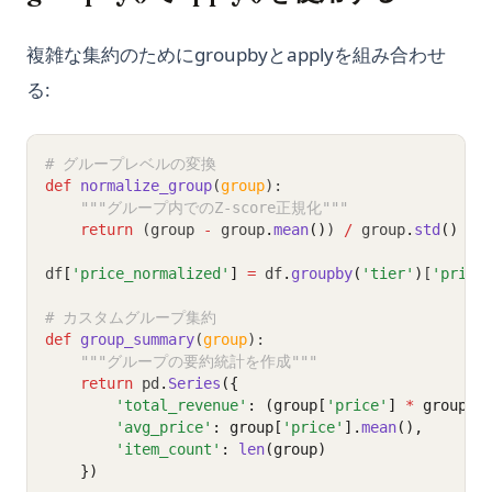
複雑な集約のためにgroupbyとapplyを組み合わせ
る:
# グループレベルの変換
def
normalize_group
(
group
):
"""グループ内でのZ-score正規化"""
return
 (group 
-
 group
.
mean
()
) 
/
 group
.
std
()
df
[
'price_normalized'
]
=
 df
.
groupby
(
'tier'
)
[
'price
# カスタムグループ集約
def
group_summary
(
group
):
"""グループの要約統計を作成"""
return
 pd
.
Series
({
'total_revenue'
: (group[
'price'
] 
*
 group[
'
'avg_price'
: group[
'price'
].
mean
(),
'item_count'
: 
len
(group)
    })