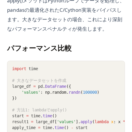
apply()メソッドはPythonループでデータを処理し、
pandasの最適化されたC/Cython実装をバイパスし
ます。大きなデータセットの場合、これにより深刻
なパフォーマンスペナルティが発生します。
パフォーマンス比較
import
 time
# 大きなデータセットを作成
large_df 
=
 pd
.
DataFrame
({
'values'
: np.random.
randn
(
100000
)
})
# 方法1: lambdaでapply()
start 
=
 time
.
time
()
result1 
=
 large_df
[
'values'
].
apply
(
lambda
x
: x 
**
apply_time 
=
 time
.
time
()
-
 start