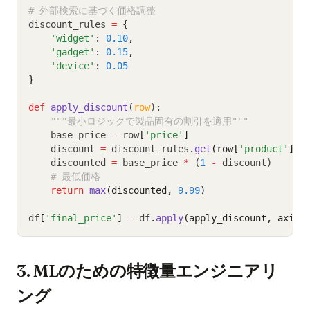
# 外部検索に基づく価格調整
discount_rules 
=
{
'widget'
:
0.10
,
'gadget'
:
0.15
,
'device'
:
0.05
}
def
apply_discount
(
row
):
"""最小ロジックで製品固有の割引を適用"""
    base_price 
=
 row
[
'price'
]
    discount 
=
 discount_rules
.
get
(row[
'product'
], 
    discounted 
=
 base_price 
*
 (
1
-
 discount)
# 最低価格
return
max
(discounted, 
9.99
)
df
[
'final_price'
]
=
 df
.
apply
(apply_discount, axis
=
3. MLのための特徴量エンジニアリ
ング