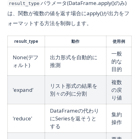
パラメータ(DataFrame.apply()のみ)
result_type
は、関数が複数の値を返す場合にapply()が出力をフ
ォーマットする方法を制御します。
result_type
動作
使用例
一般
None(デフ
出力形式を自動的に
的な
ォルト)
推測
目的
複数
リスト形式の結果を
'expand'
の戻
別々の列に分割
り値
DataFrameの代わり
集約
'reduce'
にSeriesを返そうと
操作
する