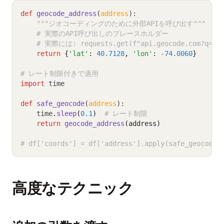
def
geocode_address
(
address
):
"""ジオコーディングのために外部APIを呼び出す"""
# 実際のAPI呼び出しのプレースホルダー
# 実際には: requests.get(f"api.geocode.com?q={ad
return
{
'lat'
:
40.7128
,
'lon'
:
-
74.0060
}
# レート制限付きで適用
import
 time
def
safe_geocode
(
address
):
    time
.
sleep
(
0.1
)
# レート制限
return
geocode_address
(address)
# df['coords'] = df['address'].apply(safe_geocode)
高度なテクニック