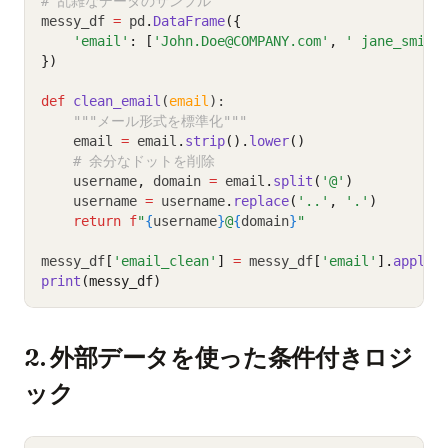
# 乱雑なデータのサンプル
messy_df 
=
 pd
.
DataFrame
({
'email'
: [
'John.Doe@COMPANY.com'
, 
' jane_smith
})
def
clean_email
(
email
):
"""メール形式を標準化"""
    email 
=
 email
.
strip
().
lower
()
# 余分なドットを削除
    username
,
 domain 
=
 email
.
split
(
'@'
)
    username 
=
 username
.
replace
(
'..'
, 
'.'
)
return
f
"
{
username
}
@
{
domain
}
"
messy_df
[
'email_clean'
]
=
 messy_df
[
'email'
].
apply
(
print
(messy_df)
2. 外部データを使った条件付きロジ
ック