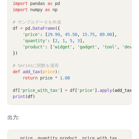
import
 pandas 
as
 pd
import
 numpy 
as
 np
# サンプルデータを作成
df 
=
 pd
.
DataFrame
({
'price'
: [
29.99
, 
45.50
, 
15.75
, 
89.00
],
'quantity'
: [
2
, 
1
, 
5
, 
3
],
'product'
: [
'widget'
, 
'gadget'
, 
'tool'
, 
'devic
})
# Seriesに関数を適用
def
add_tax
(
price
):
return
 price 
*
1.08
df
[
'price_with_tax'
]
=
 df
[
'price'
].
apply
(add_tax)
print
(df)
出力:
   price  quantity product  price_with_tax