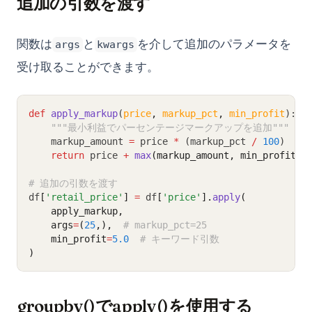
追加の引数を渡す
関数は
と
を介して追加のパラメータを
args
kwargs
受け取ることができます。
def
apply_markup
(
price
,
markup_pct
,
min_profit
):
"""最小利益でパーセンテージマークアップを追加"""
    markup_amount 
=
 price 
*
 (markup_pct 
/
100
)
return
 price 
+
max
(markup_amount, min_profit)
# 追加の引数を渡す
df
[
'retail_price'
]
=
 df
[
'price'
].
apply
(
    apply_markup,
    args
=
(
25
,),  
# markup_pct=25
    min_profit
=
5.0
# キーワード引数
)
groupby()でapply()を使用する