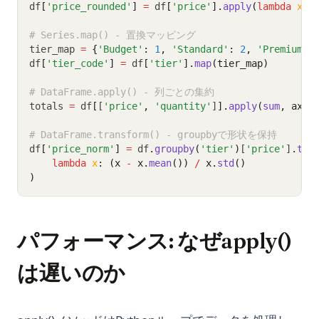
df
[
'price_rounded'
]
=
 df
[
'price'
].
apply
(
lambda
x
: 
# Series.map() - 置換マッピング
tier_map 
=
{
'Budget'
:
1
,
'Standard'
:
2
,
'Premium'
:
df
[
'tier_code'
]
=
 df
[
'tier'
].
map
(tier_map)
# DataFrame.apply() - 列ごとの集約
totals 
=
 df
[
[
'price'
,
'quantity'
]
].
apply
(
sum
, axis
# DataFrame.transform() - groupbyで形状を保持
df
[
'price_norm'
]
=
 df
.
groupby
(
'tier'
)
[
'price'
]
.
tra
lambda
x
: (x 
-
 x.
mean
()) 
/
 x.
std
()
)
パフォーマンス: なぜapply()
は遅いのか