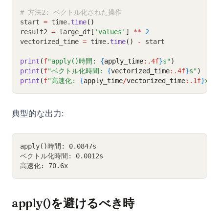
# 方法2: ベクトル化された操作
start 
=
 time
.
time
()
result2 
=
 large_df
[
'values'
]
**
2
vectorized_time 
=
 time
.
time
()
-
 start
print
(
f
"apply()時間: 
{
apply_time
:.4f
}
s"
)
print
(
f
"ベクトル化時間: 
{
vectorized_time
:.4f
}
s"
)
print
(
f
"高速化: 
{
apply_time
/
vectorized_time
:.1f
}
x"
)
典型的な出力:
apply()時間: 0.0847s
ベクトル化時間: 0.0012s
高速化: 70.6x
apply()を避けるべき時