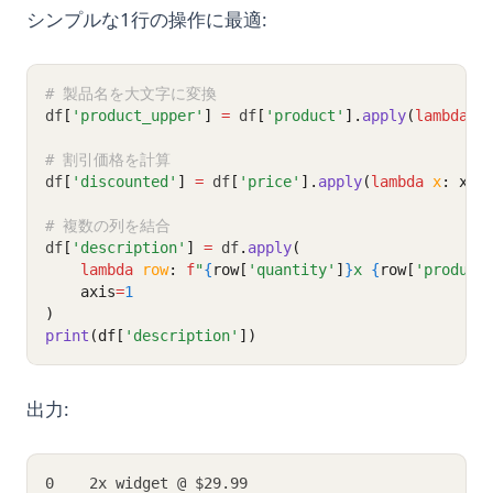
シンプルな1行の操作に最適:
# 製品名を大文字に変換
df
[
'product_upper'
]
=
 df
[
'product'
].
apply
(
lambda
x
# 割引価格を計算
df
[
'discounted'
]
=
 df
[
'price'
].
apply
(
lambda
x
: x 
*
# 複数の列を結合
df
[
'description'
]
=
 df
.
apply
(
lambda
row
: 
f
"
{
row[
'quantity'
]
}
x 
{
row[
'product
    axis
=
1
)
print
(df[
'description'
])
出力:
0    2x widget @ $29.99