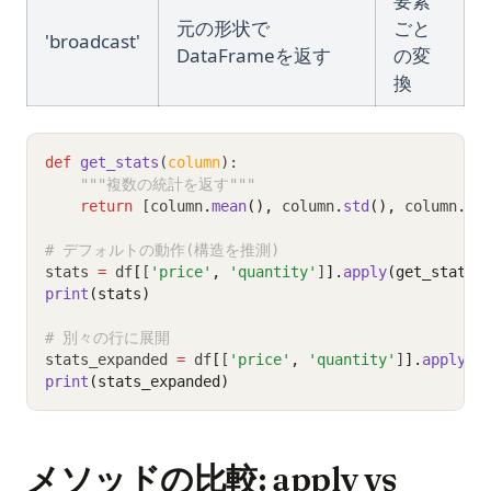
要素
元の形状で
ごと
'broadcast'
DataFrameを返す
の変
換
def
get_stats
(
column
):
"""複数の統計を返す"""
return
 [column
.
mean
(),
 column
.
std
(),
 column
.
ma
# デフォルトの動作(構造を推測)
stats 
=
 df
[
[
'price'
,
'quantity'
]
].
apply
(get_stats)
print
(stats)
# 別々の行に展開
stats_expanded 
=
 df
[
[
'price'
,
'quantity'
]
].
apply
(g
print
(stats_expanded)
メソッドの比較: apply vs