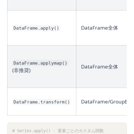
DataFrame全体
DataFrame.apply()
DataFrame.applymap()
DataFrame全体
(非推奨)
DataFrame/GroupBy
DataFrame.transform()
# Series.apply() - 要素ごとのカスタム関数