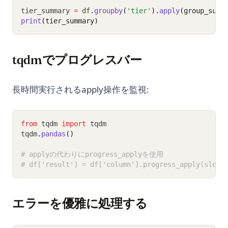
tier_summary 
=
 df
.
groupby
(
'tier'
).
apply
(group_summ
print
(tier_summary)
tqdmでプログレスバー
長時間実行されるapply操作を監視:
from
 tqdm 
import
 tqdm
tqdm
.
pandas
()
# applyの代わりにprogress_applyを使用
# df['result'] = df['column'].progress_apply(slow_
エラーを優雅に処理する