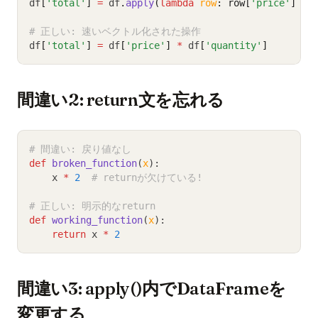
df
[
'total'
]
=
 df
.
apply
(
lambda
row
: row[
'price'
] 
*
 
# 正しい: 速いベクトル化された操作
df
[
'total'
]
=
 df
[
'price'
]
*
 df
[
'quantity'
]
間違い2: return文を忘れる
# 間違い: 戻り値なし
def
broken_function
(
x
):
    x 
*
2
# returnが欠けている!
# 正しい: 明示的なreturn
def
working_function
(
x
):
return
 x 
*
2
間違い3: apply()内でDataFrameを
変更する