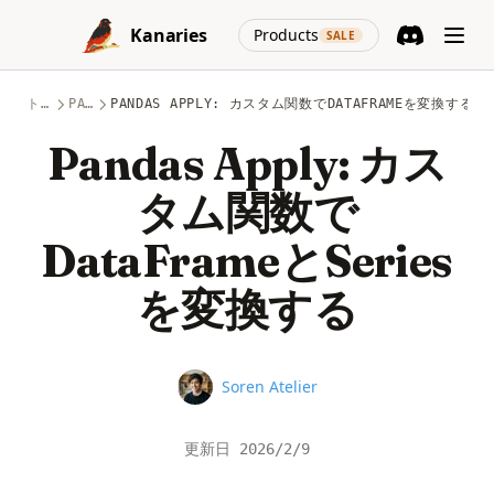
Skip to content
(opens in a new
Kanaries
Products
SALE
Discord
(opens in a n
トピック
PANDAS
PANDAS APPLY: カスタム関数でDATAFRAMEを変換する
Pandas Apply: カス
タム関数で
DataFrameとSeries
を変換する
Name
Soren Atelier
更新日
2026/2/9