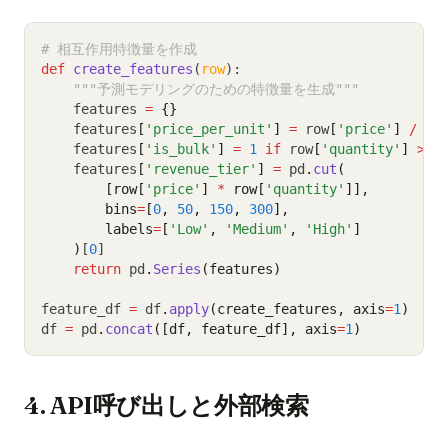
# 相互作用特徴量を作成
def
create_features
(
row
):
"""予測モデリングのための特徴量を生成"""
    features 
=
{}
    features
[
'price_per_unit'
]
=
 row
[
'price'
]
/
 ro
    features
[
'is_bulk'
]
=
1
if
 row
[
'quantity'
]
>
5
    features
[
'revenue_tier'
]
=
 pd
.
cut
(
        [row[
'price'
] 
*
 row[
'quantity'
]],
        bins
=
[
0
, 
50
, 
150
, 
300
],
        labels
=
[
'Low'
, 
'Medium'
, 
'High'
]
    )
[
0
]
return
 pd
.
Series
(features)
feature_df 
=
 df
.
apply
(create_features, axis
=
1
)
df 
=
 pd
.
concat
([df, feature_df], axis
=
1
)
4. API呼び出しと外部検索