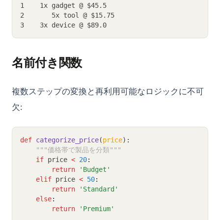
1    1x gadget @ $45.5
2       5x tool @ $15.75
3    3x device @ $89.0
名前付き関数
複数ステップの変換と再利用可能なロジックに不可
欠:
def
categorize_price
(
price
):
"""価格帯で製品を分類"""
if
 price 
<
20
:
return
'Budget'
elif
 price 
<
50
:
return
'Standard'
else
:
return
'Premium'