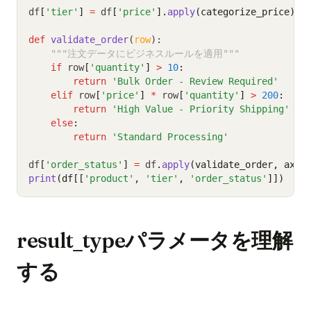
df
[
'tier'
]
=
 df
[
'price'
].
apply
(categorize_price)
def
validate_order
(
row
):
"""注文データにビジネスルールを適用"""
if
 row
[
'quantity'
]
>
10
:
return
'Bulk Order - Review Required'
elif
 row
[
'price'
]
*
 row
[
'quantity'
]
>
200
:
return
'High Value - Priority Shipping'
else
:
return
'Standard Processing'
df
[
'order_status'
]
=
 df
.
apply
(validate_order, axis
print
(df[[
'product'
, 
'tier'
, 
'order_status'
]])
result_typeパラメータを理解
する