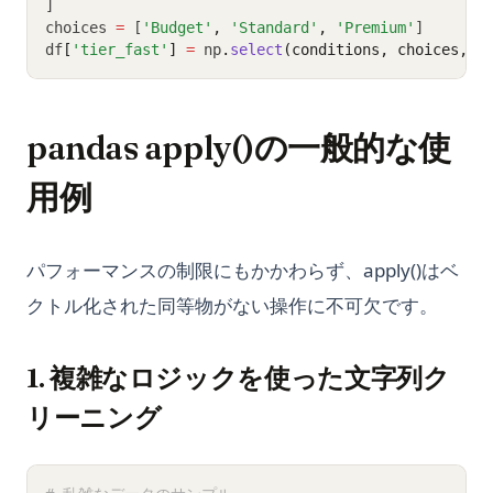
]
choices 
=
 [
'Budget'
,
'Standard'
,
'Premium'
]
df
[
'tier_fast'
]
=
 np
.
select
(conditions, choices, d
pandas apply()の一般的な使
用例
パフォーマンスの制限にもかかわらず、apply()はベ
クトル化された同等物がない操作に不可欠です。
1. 複雑なロジックを使った文字列ク
リーニング