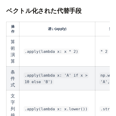
ベクトル化された代替手段
操
遅い(apply)
速い
作
算
術
.apply(lambda x: x * 2)
* 2
演
算
条
.apply(lambda x: 'A' if x >
np.whe
件
10 else 'B')
'A', '
式
文
字
列
.apply(lambda x: x.lower())
.str.l
操