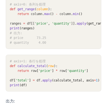
# axis=0: 各列を処理
def
get_range
(
column
):
return
 column
.
max
()
-
 column
.
min
()
ranges 
=
 df
[
[
'price'
,
'quantity'
]
].
apply
(get_range
print
(ranges)
# 出力:
# price       73.25
# quantity     4.00
# axis=1: 各行を処理
def
calculate_total
(
row
):
return
 row
[
'price'
]
*
 row
[
'quantity'
]
df
[
'total'
]
=
 df
.
apply
(calculate_total, axis
=
1
)
print
(df)
出力: