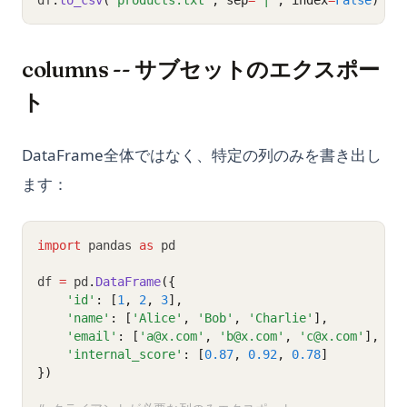
df
.
to_csv
(
'products.txt'
, sep
=
'|'
, index
=
False
)
columns -- サブセットのエクスポー
ト
DataFrame全体ではなく、特定の列のみを書き出し
ます：
import
 pandas 
as
 pd
df 
=
 pd
.
DataFrame
({
'id'
: [
1
, 
2
, 
3
],
'name'
: [
'Alice'
, 
'Bob'
, 
'Charlie'
],
'email'
: [
'a@x.com'
, 
'b@x.com'
, 
'c@x.com'
],
'internal_score'
: [
0.87
, 
0.92
, 
0.78
]
})