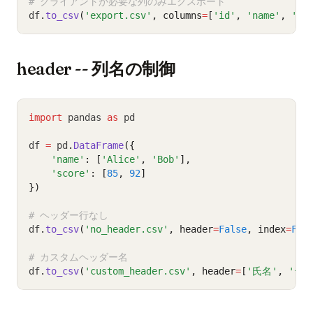
# クライアントが必要な列のみエクスポート
df
.
to_csv
(
'export.csv'
, columns
=
[
'id'
, 
'name'
, 
'em
header -- 列名の制御
import
 pandas 
as
 pd
df 
=
 pd
.
DataFrame
({
'name'
: [
'Alice'
, 
'Bob'
],
'score'
: [
85
, 
92
]
})
# ヘッダー行なし
df
.
to_csv
(
'no_header.csv'
, header
=
False
, index
=
Fal
# カスタムヘッダー名
df
.
to_csv
(
'custom_header.csv'
, header
=
[
'氏名'
, 
'テ