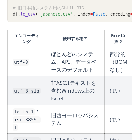
# 旧日本語システム用のShift-JIS
df
.
to_csv
(
'japanese.csv'
, index
=
False
, encoding
=
's
エンコーディ
Excel互
使用する場面
ング
換？
ほとんどのシステ
部分的
ム、API、データベ
（BOM
utf-8
ースのデフォルト
なし）
非ASCIIテキストを
含むWindows上の
はい
utf-8-sig
Excel
/
latin-1
旧西ヨーロッパシス
はい
iso-8859-
テム
1