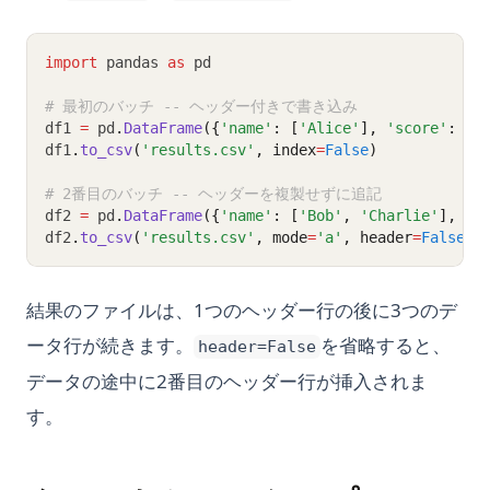
import
 pandas 
as
 pd
# 最初のバッチ -- ヘッダー付きで書き込み
df1 
=
 pd
.
DataFrame
({
'name'
: [
'Alice'
], 
'score'
: [
8
df1
.
to_csv
(
'results.csv'
, index
=
False
)
# 2番目のバッチ -- ヘッダーを複製せずに追記
df2 
=
 pd
.
DataFrame
({
'name'
: [
'Bob'
, 
'Charlie'
], 
's
df2
.
to_csv
(
'results.csv'
, mode
=
'a'
, header
=
False
, 
結果のファイルは、1つのヘッダー行の後に3つのデ
ータ行が続きます。
を省略すると、
header=False
データの途中に2番目のヘッダー行が挿入されま
す。