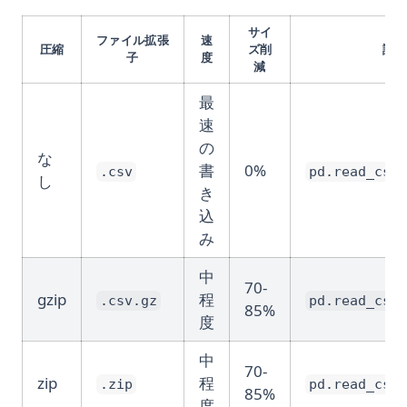
サイ
ファイル拡張
速
圧縮
ズ削
読み
子
度
減
最
速
の
な
書
0%
.csv
pd.read_csv(
し
き
込
み
中
70-
gzip
程
.csv.gz
pd.read_csv(
85%
度
中
70-
zip
程
.zip
pd.read_csv(
85%
度