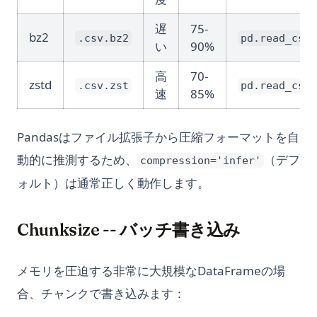
遅
75-
bz2
.csv.bz2
pd.read_csv(
い
90%
高
70-
zstd
.csv.zst
pd.read_csv(
速
85%
Pandasはファイル拡張子から圧縮フォーマットを自
動的に推測するため、
（デフ
compression='infer'
ォルト）は通常正しく動作します。
Chunksize -- バッチ書き込み
メモリを圧迫する非常に大規模なDataFrameの場
合、チャンクで書き込みます：