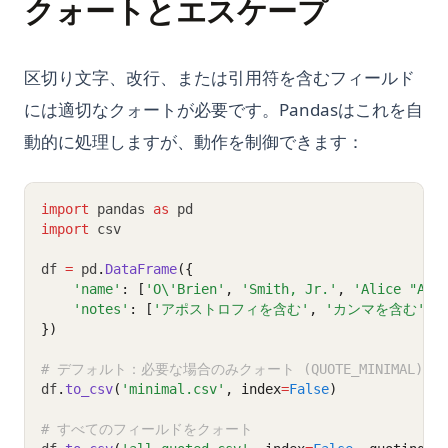
クォートとエスケープ
区切り文字、改行、または引用符を含むフィールド
には適切なクォートが必要です。Pandasはこれを自
動的に処理しますが、動作を制御できます：
import
 pandas 
as
 pd
import
 csv
df 
=
 pd
.
DataFrame
({
'name'
: [
'O\'Brien'
, 
'Smith, Jr.'
, 
'Alice "Ace
'notes'
: [
'アポストロフィを含む'
, 
'カンマを含む'
, 
})
# デフォルト：必要な場合のみクォート (QUOTE_MINIMAL)
df
.
to_csv
(
'minimal.csv'
, index
=
False
)
# すべてのフィールドをクォート