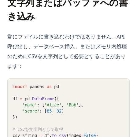
文字列またはバッファへの書
き込み
常にファイルに書き込むわけではありません。API
呼び出し、データベース挿入、またはメモリ内処理
のためにCSVを文字列として必要とすることがあり
ます：
import
 pandas 
as
 pd
df 
=
 pd
.
DataFrame
({
'name'
: [
'Alice'
, 
'Bob'
],
'score'
: [
85
, 
92
]
})
# CSVを文字列として取得
csv_string 
=
 df
.
to_csv
(index
=
False
)