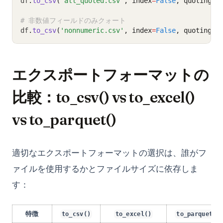
df
.
to_csv
(
'all_quoted.csv'
, index
=
False
, quoting
=
c
# 非数値フィールドのみクォート
df
.
to_csv
(
'nonnumeric.csv'
, index
=
False
, quoting
=
c
エクスポートフォーマットの
比較：to_csv() vs to_excel()
vs to_parquet()
適切なエクスポートフォーマットの選択は、誰がフ
ァイルを使用するかとファイルサイズに依存しま
す：
特徴
to_csv()
to_excel()
to_parquet()