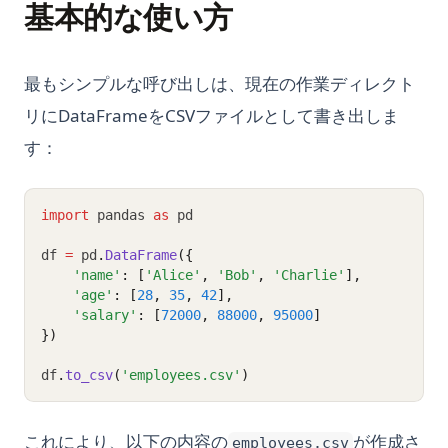
基本的な使い方
最もシンプルな呼び出しは、現在の作業ディレクト
リにDataFrameをCSVファイルとして書き出しま
す：
import
 pandas 
as
 pd
df 
=
 pd
.
DataFrame
({
'name'
: [
'Alice'
, 
'Bob'
, 
'Charlie'
],
'age'
: [
28
, 
35
, 
42
],
'salary'
: [
72000
, 
88000
, 
95000
]
})
df
.
to_csv
(
'employees.csv'
)
これにより、以下の内容の
が作成さ
employees.csv