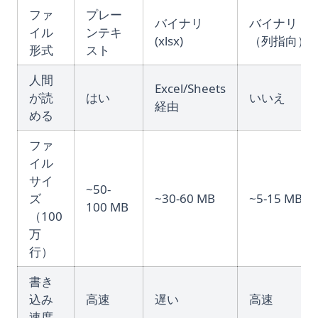
ファ
プレー
バイナリ
バイナリ
イル
ンテキ
(xlsx)
（列指向）
形式
スト
人間
Excel/Sheets
が読
はい
いいえ
経由
める
ファ
イル
サイ
~50-
ズ
~30-60 MB
~5-15 MB
100 MB
（100
万
行）
書き
込み
高速
遅い
高速
速度