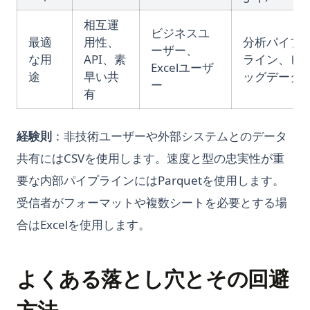
相互運
ビジネスユ
最適
用性、
分析パイプ
ーザー、
な用
API、素
ライン、ビ
Excelユーザ
途
早い共
ッグデータ
ー
有
経験則
：非技術ユーザーや外部システムとのデータ
共有にはCSVを使用します。速度と型の忠実性が重
要な内部パイプラインにはParquetを使用します。
受信者がフォーマットや複数シートを必要とする場
合はExcelを使用します。
よくある落とし穴とその回避