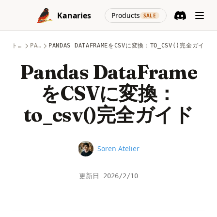
Skip to content
(opens in a new
Kanaries
Products
SALE
Discord
(opens in a n
トピック
PANDAS
PANDAS DATAFRAMEをCSVに変換：TO_CSV()完全ガイド
Pandas DataFrame
をCSVに変換：
to_csv()完全ガイド
Name
Soren Atelier
更新日
2026/2/10