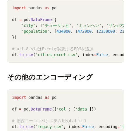
import
 pandas 
as
 pd
df 
=
 pd
.
DataFrame
({
'city'
: [
'チューリッヒ'
, 
'ミュンヘン'
, 
'サンパウロ
'population'
: [
434000
, 
1472000
, 
12330000
, 
2154
})
# utf-8-sigはExcelが認識するBOMを追加
df
.
to_csv
(
'cities_excel.csv'
, index
=
False
, encodin
その他のエンコーディング
import
 pandas 
as
 pd
df 
=
 pd
.
DataFrame
({
'col'
: [
'data'
]})
# 旧西ヨーロッパシステム用のLatin-1
df
.
to_csv
(
'legacy.csv'
, index
=
False
, encoding
=
'lat