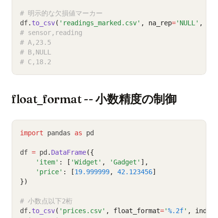
# 明示的な欠損値マーカー
df
.
to_csv
(
'readings_marked.csv'
, na_rep
=
'NULL'
, in
# sensor,reading
# A,23.5
# B,NULL
# C,18.2
float_format -- 小数精度の制御
import
 pandas 
as
 pd
df 
=
 pd
.
DataFrame
({
'item'
: [
'Widget'
, 
'Gadget'
],
'price'
: [
19.999999
, 
42.123456
]
})
# 小数点以下2桁
df
.
to_csv
(
'prices.csv'
, float_format
=
'
%.2f
'
, index