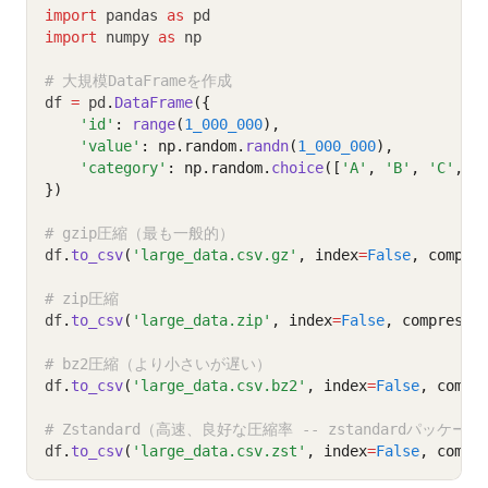
import
 pandas 
as
 pd
import
 numpy 
as
 np
# 大規模DataFrameを作成
df 
=
 pd
.
DataFrame
({
'id'
: 
range
(
1_000_000
),
'value'
: np.random.
randn
(
1_000_000
),
'category'
: np.random.
choice
([
'A'
, 
'B'
, 
'C'
, 
'
})
# gzip圧縮（最も一般的）
df
.
to_csv
(
'large_data.csv.gz'
, index
=
False
, compre
# zip圧縮
df
.
to_csv
(
'large_data.zip'
, index
=
False
, compressi
# bz2圧縮（より小さいが遅い）
df
.
to_csv
(
'large_data.csv.bz2'
, index
=
False
, compr
# Zstandard（高速、良好な圧縮率 -- zstandardパッケー
df
.
to_csv
(
'large_data.csv.zst'
, index
=
False
, compr