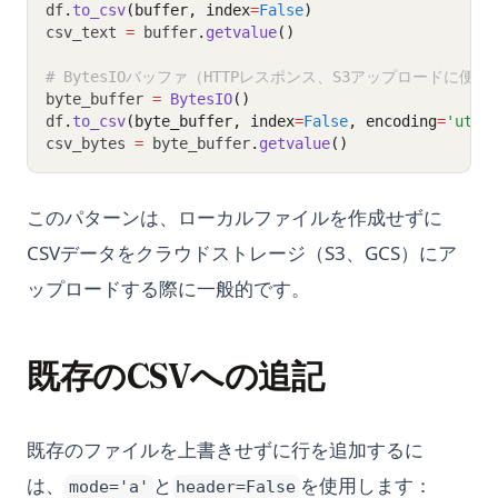
df
.
to_csv
(buffer, index
=
False
)
csv_text 
=
 buffer
.
getvalue
()
# BytesIOバッファ（HTTPレスポンス、S3アップロードに便利
byte_buffer 
=
BytesIO
()
df
.
to_csv
(byte_buffer, index
=
False
, encoding
=
'utf-
csv_bytes 
=
 byte_buffer
.
getvalue
()
このパターンは、ローカルファイルを作成せずに
CSVデータをクラウドストレージ（S3、GCS）にア
ップロードする際に一般的です。
既存のCSVへの追記
既存のファイルを上書きせずに行を追加するに
は、
と
を使用します：
mode='a'
header=False