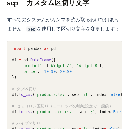
sep -- カスタム区切り文字
すべてのシステムがカンマを読み取るわけではあり
ません。
を使用して区切り文字を変更します：
sep
import
 pandas 
as
 pd
df 
=
 pd
.
DataFrame
({
'product'
: [
'Widget A'
, 
'Widget B'
],
'price'
: [
19.99
, 
29.99
]
})
# タブ区切り
df
.
to_csv
(
'products.tsv'
, sep
=
'\t'
, index
=
False
)
# セミコロン区切り（ヨーロッパの地域設定で一般的）
df
.
to_csv
(
'products_eu.csv'
, sep
=
';'
, index
=
False
)
# パイプ区切り