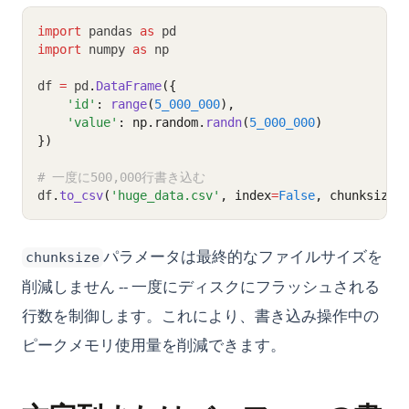
import
 pandas 
as
 pd
import
 numpy 
as
 np
df 
=
 pd
.
DataFrame
({
'id'
: 
range
(
5_000_000
),
'value'
: np.random.
randn
(
5_000_000
)
})
# 一度に500,000行書き込む
df
.
to_csv
(
'huge_data.csv'
, index
=
False
, chunksize
=
パラメータは最終的なファイルサイズを
chunksize
削減しません -- 一度にディスクにフラッシュされる
行数を制御します。これにより、書き込み操作中の
ピークメモリ使用量を削減できます。