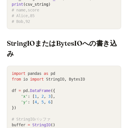
print
(csv_string)
# name,score
# Alice,85
# Bob,92
StringIOまたはBytesIOへの書き込
み
import
 pandas 
as
 pd
from
 io 
import
 StringIO
,
 BytesIO
df 
=
 pd
.
DataFrame
({
'x'
: [
1
, 
2
, 
3
],
'y'
: [
4
, 
5
, 
6
]
})
# StringIOバッファ
buffer 
=
StringIO
()