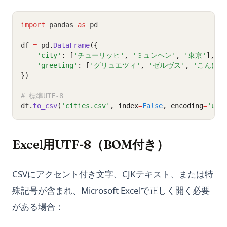
import
 pandas 
as
 pd
df 
=
 pd
.
DataFrame
({
'city'
: [
'チューリッヒ'
, 
'ミュンヘン'
, 
'東京'
],
'greeting'
: [
'グリュエツィ'
, 
'ゼルヴス'
, 
'こんにち
})
# 標準UTF-8
df
.
to_csv
(
'cities.csv'
, index
=
False
, encoding
=
'utf
Excel用UTF-8（BOM付き）
CSVにアクセント付き文字、CJKテキスト、または特
殊記号が含まれ、Microsoft Excelで正しく開く必要
がある場合：