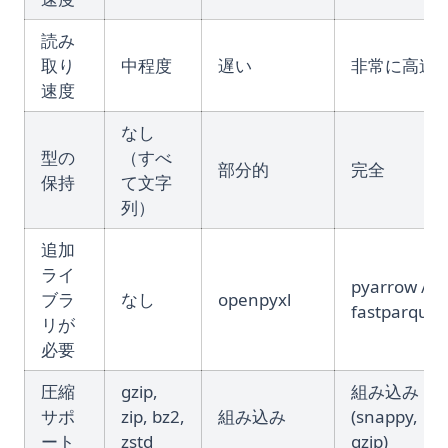
読み
取り
中程度
遅い
非常に高速
速度
なし
型の
（すべ
部分的
完全
保持
て文字
列）
追加
ライ
pyarrow /
ブラ
なし
openpyxl
fastparquet
リが
必要
圧縮
gzip,
組み込み
サポ
zip, bz2,
組み込み
(snappy,
ート
zstd
gzip)