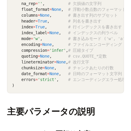
    na_rep
=
''
,          
# 欠損値の文字列
    float_format
=
None
,  
# 浮動小数点数のフォーマット文
    columns
=
None
,       
# 書き出す列のサブセット
    header
=
True
,        
# 列名を書き出す
    index
=
True
,         
# 行インデックスを書き出す
    index_label
=
None
,   
# インデックスの列ラベル
    mode
=
'w'
,           
# 書き込みモード ('w', 'a', '
    encoding
=
None
,      
# ファイルエンコーディング（デフ
    compression
=
'infer'
,
# 圧縮タイプ
    quoting
=
None
,       
# csv.QUOTE_*定数
    lineterminator
=
None
,
# 改行文字
    chunksize
=
None
,     
# チャンクあたりの行数
    date_format
=
None
,   
# 日時のフォーマット文字列
    errors
=
'strict'
,    
# エンコーディングエラー処理
)
主要パラメータの説明