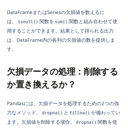
DataFrameまたはSeriesの欠損値を数えるに
は、
関数を
関数と組み合わせて使
isnull()
sum()
用することができます。結果として得られる出力
は、DataFrame内の各列の欠損値の数を提供しま
す。
欠損データの処理：削除する
か置き換えるか？
Pandasには、欠損データを処理するための2つの強
力なメソッド、
と
が備わってい
dropna()
fillna()
ます。欠損値を削除する場合、
関数を使
dropna()