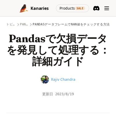
Skip to content
(opens in a new
Kanaries
Products
SALE
Discord
(opens in a n
トピック
PANDAS
PANDASデータフレームでNAN値をチェックする方法
Pandasで欠損データ
を発見して処理する：
詳細ガイド
Name
Rajiv Chandra
更新日
2023/8/19