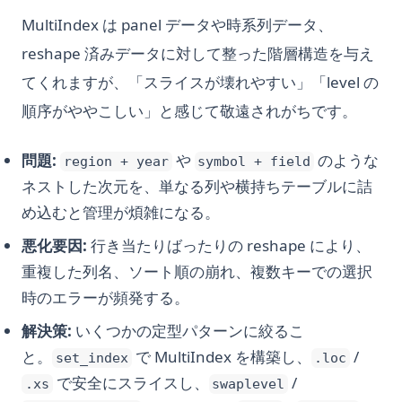
MultiIndex は panel データや時系列データ、
reshape 済みデータに対して整った階層構造を与え
てくれますが、「スライスが壊れやすい」「level の
順序がややこしい」と感じて敬遠されがちです。
問題:
や
のような
region + year
symbol + field
ネストした次元を、単なる列や横持ちテーブルに詰
め込むと管理が煩雑になる。
悪化要因:
行き当たりばったりの reshape により、
重複した列名、ソート順の崩れ、複数キーでの選択
時のエラーが頻発する。
解決策:
いくつかの定型パターンに絞るこ
と。
で MultiIndex を構築し、
/
set_index
.loc
で安全にスライスし、
/
.xs
swaplevel