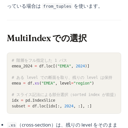
っている場合は
を使います。
from_tuples
MultiIndex での選択
# 階層をフル指定した 1 パス
emea_2024 
=
 df
.
loc
[
(
"EMEA"
,
2024
)
]
# ある level での断面を取り、残りの level は保持
emea 
=
 df
.
xs
(
"EMEA"
, level
=
"region"
)
# スライス記法による部分選択（sorted index が前提）
idx 
=
 pd
.
IndexSlice
subset 
=
 df
.
loc
[
idx
[:,
2024
,
:],
:]
（cross-section）は、残りの level をそのまま
.xs