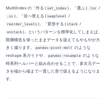
MultiIndex の「作る (
)」「選ぶ (
/
set_index
.loc
)」「並べ替える (
/
.xs
swaplevel
)」「変形する (
/
reorder_levels
stack
)」というパターンを標準化してしまえば、
unstack
階層構造を保ったままデータを扱えてもやもやが大
きく減ります。
のような
pandas-pivot-melt
reshape 系ガイドや、
のような
pandas-resample
時系列ヘルパーと組み合わせることで、多次元デー
タを端から端まで一貫した形で扱えるようになりま
す。