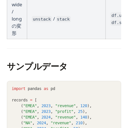
wide
/
df.uns
long
/
unstack
stack
df.sta
の変
形
サンプルデータ
import
 pandas 
as
 pd
records 
=
 [
    (
"EMEA"
,
2023
,
"revenue"
,
120
)
,
    (
"EMEA"
,
2023
,
"profit"
,
25
)
,
    (
"EMEA"
,
2024
,
"revenue"
,
140
)
,
    (
"NA"
,
2024
,
"revenue"
,
210
)
,