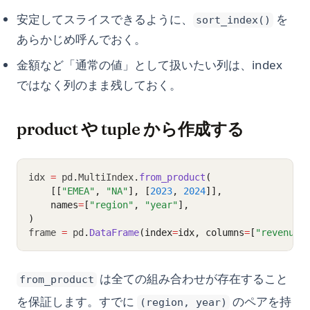
安定してスライスできるように、
を
sort_index()
あらかじめ呼んでおく。
金額など「通常の値」として扱いたい列は、index
ではなく列のまま残しておく。
product や tuple から作成する
idx 
=
 pd
.
MultiIndex
.
from_product
(
    [[
"EMEA"
, 
"NA"
], [
2023
, 
2024
]],
    names
=
[
"region"
, 
"year"
],
)
frame 
=
 pd
.
DataFrame
(index
=
idx, columns
=
[
"revenue"
は全ての組み合わせが存在すること
from_product
を保証します。すでに
のペアを持
(region, year)