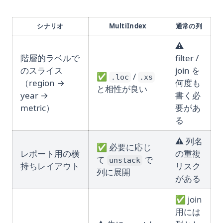
シナリオ
MultiIndex
通常の列
⚠️
階層的ラベルで
filter /
のスライス
join を
✅
/
.loc
.xs
（region →
何度も
と相性が良い
year →
書く必
metric）
要があ
る
⚠️ 列名
✅ 必要に応じ
レポート用の横
の重複
て
で
unstack
持ちレイアウト
リスク
列に展開
がある
✅ join
用には