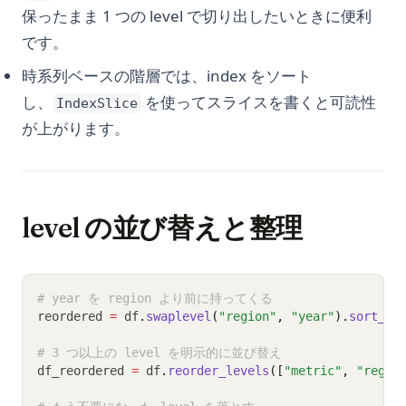
保ったまま 1 つの level で切り出したいときに便利
です。
時系列ベースの階層では、index をソート
し、
を使ってスライスを書くと可読性
IndexSlice
が上がります。
level の並び替えと整理
# year を region より前に持ってくる
reordered 
=
 df
.
swaplevel
(
"region"
, 
"year"
).
sort_in
# 3 つ以上の level を明示的に並び替え
df_reordered 
=
 df
.
reorder_levels
([
"metric"
, 
"regio