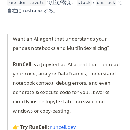
で並び替え、
/
で
reorder_levels
stack
unstack
自在に reshape する。
Want an AI agent that understands your
pandas notebooks and MultiIndex slicing?
RunCell
is a JupyterLab AI agent that can read
your code, analyze DataFrames, understand
notebook context, debug errors, and even
generate & execute code for you. It works
directly inside JupyterLab—no switching
windows or copy-pasting.
(opens in a new tab)
👉 Try RunCell:
runcell.dev