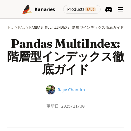
Skip to content
(opens in a new
Kanaries
Products
SALE
Discord
(opens in a n
トピック
PANDAS
PANDAS MULTIINDEX: 階層型インデックス徹底ガイド
Pandas MultiIndex:
階層型インデックス徹
底ガイド
Name
Rajiv Chandra
更新日
2025/11/30