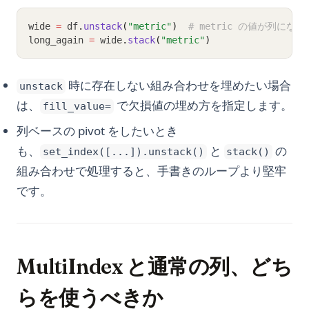
wide 
=
 df
.
unstack
(
"metric"
)
# metric の値が列になる
long_again 
=
 wide
.
stack
(
"metric"
)
時に存在しない組み合わせを埋めたい場合
unstack
は、
で欠損値の埋め方を指定します。
fill_value=
列ベースの pivot をしたいとき
も、
と
の
set_index([...]).unstack()
stack()
組み合わせで処理すると、手書きのループより堅牢
です。
MultiIndex と通常の列、どち
らを使うべきか