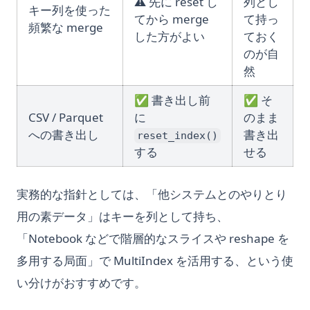
⚠️ 先に reset し
列とし
キー列を使った
てから merge
て持っ
頻繁な merge
した方がよい
ておく
のが自
然
✅ 書き出し前
✅ そ
CSV / Parquet
に
のまま
への書き出し
書き出
reset_index()
する
せる
実務的な指針としては、「他システムとのやりとり
用の素データ」はキーを列として持ち、
「Notebook などで階層的なスライスや reshape を
多用する局面」で MultiIndex を活用する、という使
い分けがおすすめです。