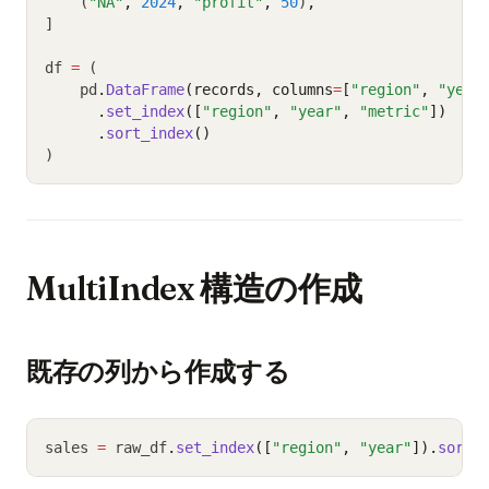
    (
"NA"
,
2024
,
"profit"
,
50
)
,
]
df 
=
 (
    pd
.
DataFrame
(records, columns
=
[
"region"
, 
"year
.
set_index
([
"region"
, 
"year"
, 
"metric"
])
.
sort_index
()
)
MultiIndex 構造の作成
既存の列から作成する
sales 
=
 raw_df
.
set_index
([
"region"
, 
"year"
]).
sort_