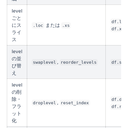
level
ごと
df.loc
にス
または
.loc
.xs
df.xs(
ライ
ス
level
の並
,
swaplevel
reorder_levels
df.swa
び替
え
level
の削
除・
df.dro
,
droplevel
reset_index
フラ
df.res
ット
化