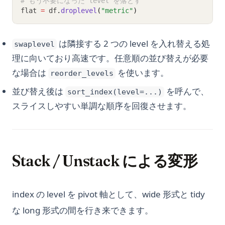
# もう不要になった level を落とす
flat 
=
 df
.
droplevel
(
"metric"
)
は隣接する 2 つの level を入れ替える処
swaplevel
理に向いており高速です。任意順の並び替えが必要
な場合は
を使います。
reorder_levels
並び替え後は
を呼んで、
sort_index(level=...)
スライスしやすい単調な順序を回復させます。
Stack / Unstack による変形
index の level を pivot 軸として、wide 形式と tidy
な long 形式の間を行き来できます。