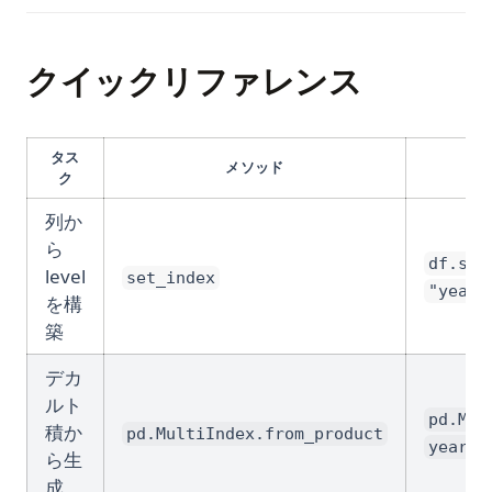
クイックリファレンス
タス
メソッド
ク
列か
ら
df.set
level
set_index
"year"
を構
築
デカ
ルト
pd.Mul
積か
pd.MultiIndex.from_product
years]
ら生
成