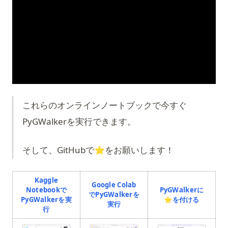
これらのオンラインノートブックで今すぐ
PyGWalkerを実行できます。
そして、GitHubで⭐️をお願いします！
Kaggle
Google Colab
Notebookで
PyGWalkerに
でPyGWalkerを
(opens i
PyGWalkerを実
⭐️を付ける
(opens in a new tab)
実行
(opens in a new tab)
行