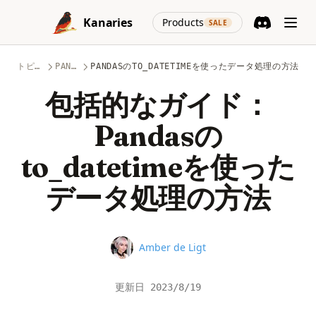
Skip to content
(opens in a new
Kanaries
Products
SALE
Discord
(opens in a n
トピック
PANDAS
PANDASのTO_DATETIMEを使ったデータ処理の方法
包括的なガイド：
Pandasの
to_datetimeを使った
データ処理の方法
Name
Amber de Ligt
更新日
2023/8/19