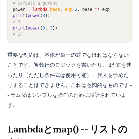
# Default argument
power 
=
lambda
base
,
exp
=
2
: base 
**
 exp
print
(
power
(
3
))
# 9
print
(
power
(
3
, 
3
))
# 27
重要な制約は、本体が単一の式でなければならない
ことです。複数行のロジックを書いたり、
文を使
if
ったり（ただし条件式は使用可能）、代入を含めた
りすることはできません。これは意図的なものです -
- ラムダはシンプルな操作のために設計されていま
す。
Lambdaとmap() -- リストの