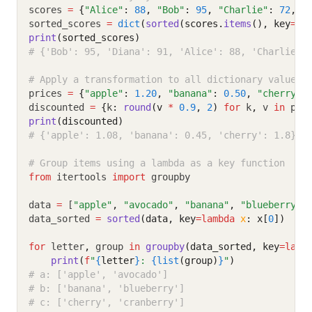
scores 
=
{
"Alice"
:
88
,
"Bob"
:
95
,
"Charlie"
:
72
,
"
sorted_scores 
=
dict
(
sorted
(scores.
items
(), key
=la
print
(sorted_scores)
# {'Bob': 95, 'Diana': 91, 'Alice': 88, 'Charlie':
# Apply a transformation to all dictionary values
prices 
=
{
"apple"
:
1.20
,
"banana"
:
0.50
,
"cherry"
:
discounted 
=
{
k
:
round
(v 
*
0.9
, 
2
)
for
 k
,
 v 
in
 pri
print
(discounted)
# {'apple': 1.08, 'banana': 0.45, 'cherry': 1.8}
# Group items using a lambda as a key function
from
 itertools 
import
 groupby
data 
=
 [
"apple"
,
"avocado"
,
"banana"
,
"blueberry"
,
data_sorted 
=
sorted
(data, key
=lambda
x
: x[
0
])
for
 letter
,
 group 
in
groupby
(data_sorted, key
=lamb
print
(
f
"
{
letter
}
: 
{list
(group)
}
"
)
# a: ['apple', 'avocado']
# b: ['banana', 'blueberry']
# c: ['cherry', 'cranberry']