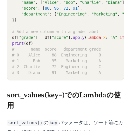
"name"
: [
"Alice"
, 
"Bob"
, 
"Charlie"
, 
"Diana"
],
"score"
: [
88
, 
95
, 
72
, 
91
],
"department"
: [
"Engineering"
, 
"Marketing"
, 
"En
})
# Add a new column with a grade label
df
[
"grade"
]
=
 df
[
"score"
].
apply
(
lambda
x
: 
"A"
if
 x
print
(df)
#       name  score   department grade
# 0    Alice     88  Engineering     B
# 1      Bob     95    Marketing     A
# 2  Charlie     72  Engineering     C
# 3    Diana     91    Marketing     A
sort_values(key=)でのLambdaの使
用
の
パラメータは、ソート前にカ
sort_values()
key