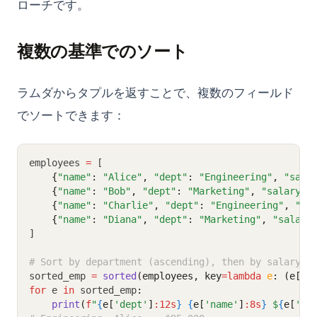
ローチです。
複数の基準でのソート
ラムダからタプルを返すことで、複数のフィールド
でソートできます：
employees 
=
 [
{
"name"
:
"Alice"
,
"dept"
:
"Engineering"
,
"sala
{
"name"
:
"Bob"
,
"dept"
:
"Marketing"
,
"salary"
:
{
"name"
:
"Charlie"
,
"dept"
:
"Engineering"
,
"sa
{
"name"
:
"Diana"
,
"dept"
:
"Marketing"
,
"salary
]
# Sort by department (ascending), then by salary (
sorted_emp 
=
sorted
(employees, key
=lambda
e
: (e[
"d
for
 e 
in
 sorted_emp
:
print
(
f
"
{
e[
'dept'
]
:12s
}
{
e[
'name'
]
:8s
}
 $
{
e[
'sa