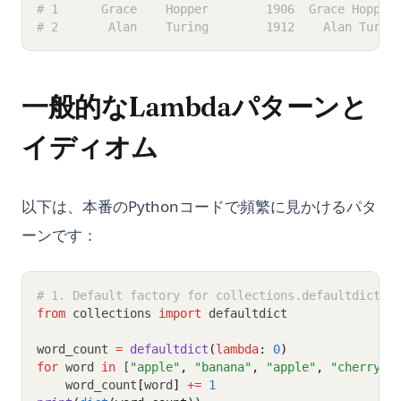
# 1      Grace    Hopper        1906  Grace Hopper
# 2       Alan    Turing        1912    Alan Turin
一般的なLambdaパターンと
イディオム
以下は、本番のPythonコードで頻繁に見かけるパタ
ーンです：
# 1. Default factory for collections.defaultdict
from
 collections 
import
 defaultdict
word_count 
=
defaultdict
(
lambda
: 
0
)
for
 word 
in
 [
"apple"
,
"banana"
,
"apple"
,
"cherry"
,
    word_count
[
word
]
+=
1