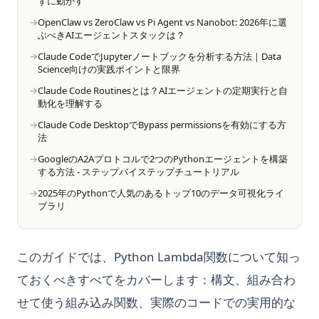
ずに動かす
OpenClaw vs ZeroClaw vs Pi Agent vs Nanobot: 2026年に選
ぶべきAIエージェントスタックは？
Claude CodeでJupyterノートブックを分析する方法｜Data
Science向けの実践ポイントと限界
Claude Code Routinesとは？AIエージェントの定期実行と自
動化を理解する
Claude Code DesktopでBypass permissionsを有効にする方
法
GoogleのA2Aプロトコルで2つのPythonエージェントを構築
する方法 - ステップバイステップチュートリアル
2025年のPythonで人気のあるトップ10のデータ可視化ライ
ブラリ
このガイドでは、Python Lambda関数について知っ
ておくべきすべてをカバーします：構文、組み合わ
せて使う組み込み関数、実際のコードでの実用的な