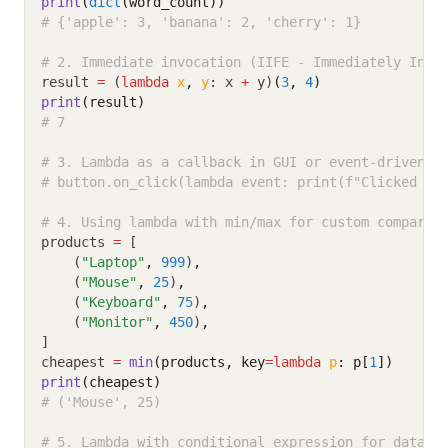
print
(
dict
(word_count))
# {'apple': 3, 'banana': 2, 'cherry': 1}
# 2. Immediate invocation (IIFE - Immediately Invo
result 
=
 (
lambda
x
,
y
: x 
+
 y)
(
3
, 
4
)
print
(result)
# 7
# 3. Lambda as a callback in GUI or event-driven c
# button.on_click(lambda event: print(f"Clicked at
# 4. Using lambda with min/max for custom comparis
products 
=
 [
    (
"Laptop"
,
999
)
,
    (
"Mouse"
,
25
)
,
    (
"Keyboard"
,
75
)
,
    (
"Monitor"
,
450
)
,
]
cheapest 
=
min
(products, key
=lambda
p
: p[
1
])
print
(cheapest)
# ('Mouse', 25)
# 5. Lambda with conditional expression for data c