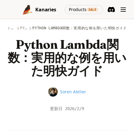
Skip to content
(opens in a new
Kanaries
Products
SALE
Discord
(opens in a n
トピック
PYTHON
PYTHON LAMBDA関数：実用的な例を用いた明快ガイド
Python Lambda関
数：実用的な例を用い
た明快ガイド
Name
Soren Atelier
更新日
2026/2/9