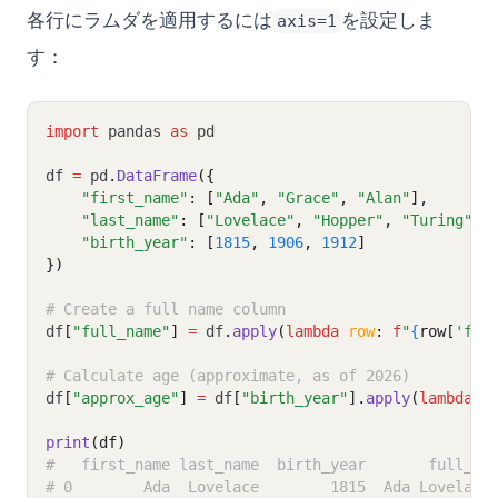
各行にラムダを適用するには
を設定しま
axis=1
す：
import
 pandas 
as
 pd
df 
=
 pd
.
DataFrame
({
"first_name"
: [
"Ada"
, 
"Grace"
, 
"Alan"
],
"last_name"
: [
"Lovelace"
, 
"Hopper"
, 
"Turing"
],
"birth_year"
: [
1815
, 
1906
, 
1912
]
})
# Create a full name column
df
[
"full_name"
]
=
 df
.
apply
(
lambda
row
: 
f
"
{
row[
'fir
# Calculate age (approximate, as of 2026)
df
[
"approx_age"
]
=
 df
[
"birth_year"
].
apply
(
lambda
y
print
(df)
#   first_name last_name  birth_year       full_na
# 0        Ada  Lovelace        1815  Ada Lovelace