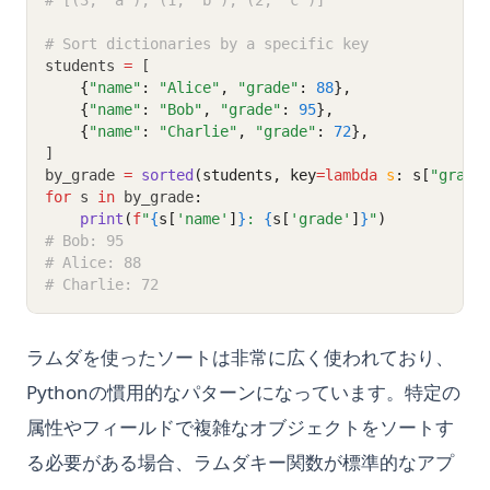
# [(3, 'a'), (1, 'b'), (2, 'c')]
# Sort dictionaries by a specific key
students 
=
 [
{
"name"
:
"Alice"
,
"grade"
:
88
},
{
"name"
:
"Bob"
,
"grade"
:
95
},
{
"name"
:
"Charlie"
,
"grade"
:
72
},
]
by_grade 
=
sorted
(students, key
=lambda
s
: s[
"grade
for
 s 
in
 by_grade
:
print
(
f
"
{
s[
'name'
]
}
: 
{
s[
'grade'
]
}
"
)
# Bob: 95
# Alice: 88
# Charlie: 72
ラムダを使ったソートは非常に広く使われており、
Pythonの慣用的なパターンになっています。特定の
属性やフィールドで複雑なオブジェクトをソートす
る必要がある場合、ラムダキー関数が標準的なアプ