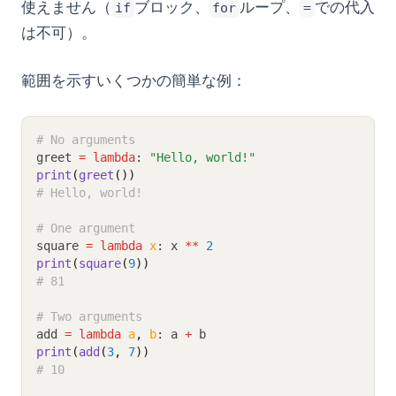
使えません（
ブロック、
ループ、
での代入
if
for
=
は不可）。
範囲を示すいくつかの簡単な例：
# No arguments
greet 
=
lambda
: 
"Hello, world!"
print
(
greet
())
# Hello, world!
# One argument
square 
=
lambda
x
: x 
**
2
print
(
square
(
9
))
# 81
# Two arguments
add 
=
lambda
a
,
b
: a 
+
 b
print
(
add
(
3
, 
7
))
# 10