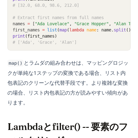
# [32.0, 68.0, 98.6, 212.0]
# Extract first names from full names
names 
=
 [
"Ada Lovelace"
,
"Grace Hopper"
,
"Alan Tur
first_names 
=
list
(
map
(
lambda
name
: name.
split
()[
0
print
(first_names)
# ['Ada', 'Grace', 'Alan']
とラムダの組み合わせは、マッピングロジッ
map()
クが単純な1ステップの変換である場合、リスト内
包表記のクリーンな代替手段です。より複雑な変換
の場合、リスト内包表記の方が読みやすい傾向があ
ります。
Lambdaとfilter() -- 要素のフ