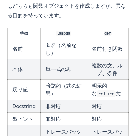
はどちらも関数オブジェクトを作成しますが、異な
る目的を持っています。
特徴
lambda
def
匿名（名前な
名前
名前付き関数
し）
複数の文、ル
本体
単一式のみ
ープ、条件
暗黙的（式の結
明示的
戻り値
果）
な
文
return
Docstring
非対応
対応
型ヒント
非対応
対応
トレースバック
トレースバッ