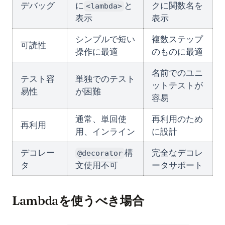
デバッグ
に
と
クに関数名を
<lambda>
表示
表示
シンプルで短い
複数ステップ
可読性
操作に最適
のものに最適
名前でのユニ
テスト容
単独でのテスト
ットテストが
易性
が困難
容易
通常、単回使
再利用のため
再利用
用、インライン
に設計
デコレー
構
完全なデコレ
@decorator
タ
文使用不可
ータサポート
Lambdaを使うべき場合