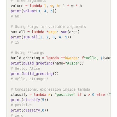
# Three arguments
volume 
=
lambda
l
,
w
,
h
: l 
*
 w 
*
 h
print
(
volume
(
3
, 
4
, 
5
))
# 60
# Using *args for variable arguments
sum_all 
=
lambda
*
args
: 
sum
(args)
print
(
sum_all
(
1
, 
2
, 
3
, 
4
, 
5
))
# 15
# Using **kwargs
build_greeting 
=
lambda
**
kwargs
: 
f
"Hello, 
{
kwargs
print
(
build_greeting
(name
=
"Alice"
))
# Hello, Alice!
print
(
build_greeting
())
# Hello, stranger!
# Conditional expression inside lambda
classify 
=
lambda
x
: 
"positive"
if
 x 
>
0
else
 (
"ze
print
(
classify
(
5
))
# positive
print
(
classify
(
0
))
# zero