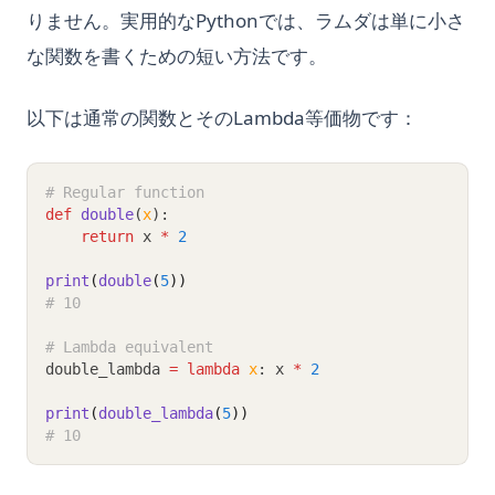
りません。実用的なPythonでは、ラムダは単に小さ
な関数を書くための短い方法です。
以下は通常の関数とそのLambda等価物です：
# Regular function
def
double
(
x
):
return
 x 
*
2
print
(
double
(
5
))
# 10
# Lambda equivalent
double_lambda 
=
lambda
x
: x 
*
2
print
(
double_lambda
(
5
))
# 10