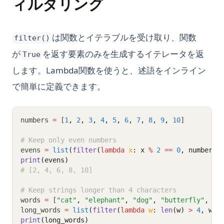
ィルタリング
は関数とイテラブルを受け取り、関数
filter()
が
を返す要素のみを生成するイテレータを返
True
します。Lambda関数を使うと、述語をインライン
で簡単に定義できます。
numbers 
=
 [
1
,
2
,
3
,
4
,
5
,
6
,
7
,
8
,
9
,
10
]
# Keep only even numbers
evens 
=
list
(
filter
(
lambda
x
: x 
%
2
==
0
, numbers)
print
(evens)
# [2, 4, 6, 8, 10]
# Keep strings longer than 4 characters
words 
=
 [
"cat"
,
"elephant"
,
"dog"
,
"butterfly"
,
"a
long_words 
=
list
(
filter
(
lambda
w
: 
len
(w) 
>
4
, wor
print
(long_words)