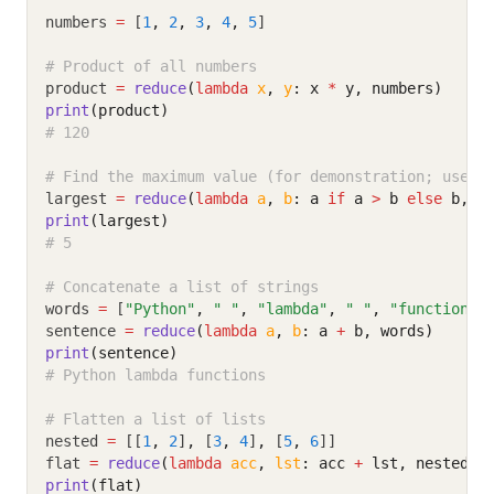
numbers 
=
 [
1
,
2
,
3
,
4
,
5
]
# Product of all numbers
product 
=
reduce
(
lambda
x
, 
y
: x 
*
 y, numbers)
print
(product)
# 120
# Find the maximum value (for demonstration; use m
largest 
=
reduce
(
lambda
a
, 
b
: a 
if
 a 
>
 b 
else
 b, n
print
(largest)
# 5
# Concatenate a list of strings
words 
=
 [
"Python"
,
" "
,
"lambda"
,
" "
,
"functions"
sentence 
=
reduce
(
lambda
a
, 
b
: a 
+
 b, words)
print
(sentence)
# Python lambda functions
# Flatten a list of lists
nested 
=
 [[
1
,
2
]
,
 [
3
,
4
]
,
 [
5
,
6
]]
flat 
=
reduce
(
lambda
acc
, 
lst
: acc 
+
 lst, nested)
print
(flat)