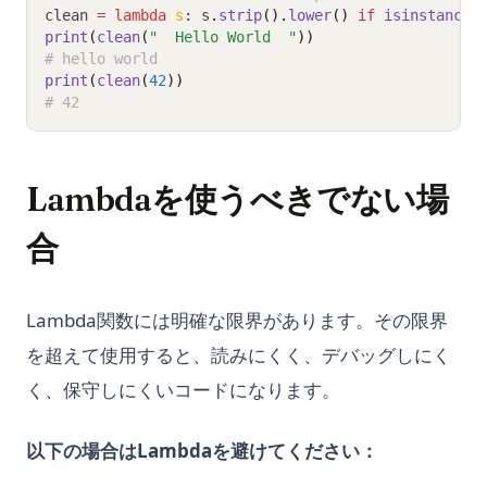
clean 
=
lambda
s
: s
.
strip
().
lower
()
if
isinstance
(
print
(
clean
(
"  Hello World  "
))
# hello world
print
(
clean
(
42
))
# 42
Lambdaを使うべきでない場
合
Lambda関数には明確な限界があります。その限界
を超えて使用すると、読みにくく、デバッグしにく
く、保守しにくいコードになります。
以下の場合はLambdaを避けてください：