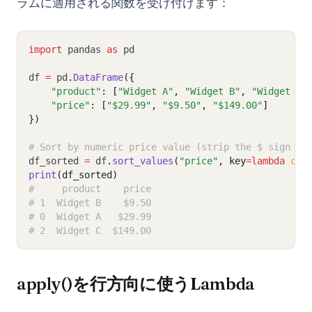
ラムに適用される関数を受け付けます：
import
 pandas 
as
 pd
df 
=
 pd
.
DataFrame
({
"product"
: [
"Widget A"
, 
"Widget B"
, 
"Widget C"
"price"
: [
"$29.99"
, 
"$9.50"
, 
"$149.00"
]
})
# Sort by numeric price value (strip the $ sign fi
df_sorted 
=
 df
.
sort_values
(
"price"
, key
=lambda
col
print
(df_sorted)
#     product    price
# 1  Widget B    $9.50
# 0  Widget A   $29.99
# 2  Widget C  $149.00
apply()を行方向に使うLambda