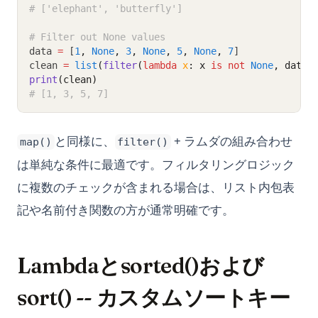
# ['elephant', 'butterfly']
# Filter out None values
data 
=
 [
1
,
None
,
3
,
None
,
5
,
None
,
7
]
clean 
=
list
(
filter
(
lambda
x
: x 
is
not
None
, data)
print
(clean)
# [1, 3, 5, 7]
と同様に、
+ ラムダの組み合わせ
map()
filter()
は単純な条件に最適です。フィルタリングロジック
に複数のチェックが含まれる場合は、リスト内包表
記や名前付き関数の方が通常明確です。
Lambdaとsorted()および
sort() -- カスタムソートキー