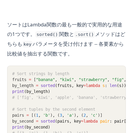
ソートはLambda関数の最も一般的で実用的な用途
の1つです。
関数と
メソッドはど
sorted()
.sort()
ちらも
パラメータを受け付けます -- 各要素から
key
比較値を抽出する関数です。
# Sort strings by length
fruits 
=
 [
"banana"
,
"kiwi"
,
"strawberry"
,
"fig"
,
"
by_length 
=
sorted
(fruits, key
=lambda
s
: 
len
(s))
print
(by_length)
# ['fig', 'kiwi', 'apple', 'banana', 'strawberry']
# Sort tuples by the second element
pairs 
=
 [(
1
,
'b'
)
,
 (
3
,
'a'
)
,
 (
2
,
'c'
)]
by_second 
=
sorted
(pairs, key
=lambda
pair
: pair[
1
]
print
(by_second)