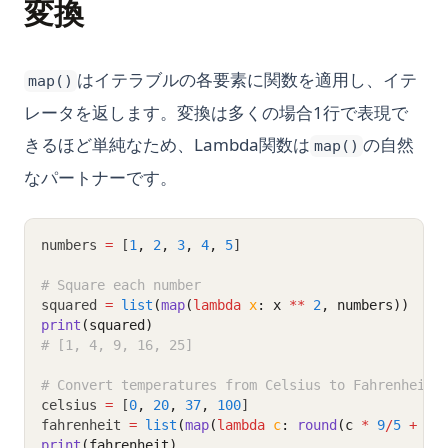
変換
はイテラブルの各要素に関数を適用し、イテ
map()
レータを返します。変換は多くの場合1行で表現で
きるほど単純なため、Lambda関数は
の自然
map()
なパートナーです。
numbers 
=
 [
1
,
2
,
3
,
4
,
5
]
# Square each number
squared 
=
list
(
map
(
lambda
x
: x 
**
2
, numbers))
print
(squared)
# [1, 4, 9, 16, 25]
# Convert temperatures from Celsius to Fahrenheit
celsius 
=
 [
0
,
20
,
37
,
100
]
fahrenheit 
=
list
(
map
(
lambda
c
: 
round
(c 
*
9
/
5
+
32
print
(fahrenheit)