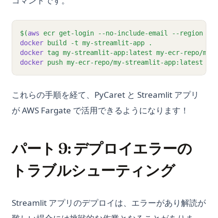
コマンドです。
$(
aws
ecr
get-login
--no-include-email
--region
re
docker
build
-t
my-streamlit-app
.
docker
tag
my-streamlit-app:latest
my-ecr-repo/my-
docker
push
my-ecr-repo/my-streamlit-app:latest
これらの手順を経て、PyCaret と Streamlit アプリ
が AWS Fargate で活用できるようになります！
パート 9: デプロイエラーの
トラブルシューティング
Streamlit アプリのデプロイは、エラーがあり解読が