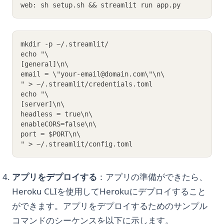
web: sh setup.sh && streamlit run app.py
mkdir -p ~/.streamlit/
echo "\
[general]\n\
email = \"your-email@domain.com\"\n\
" > ~/.streamlit/credentials.toml
echo "\
[server]\n\
headless = true\n\
enableCORS=false\n\
port = $PORT\n\
" > ~/.streamlit/config.toml
アプリをデプロイする
：アプリの準備ができたら、
Heroku CLIを使用してHerokuにデプロイすること
ができます。アプリをデプロイするためのサンプル
コマンドのシーケンスを以下に示します。