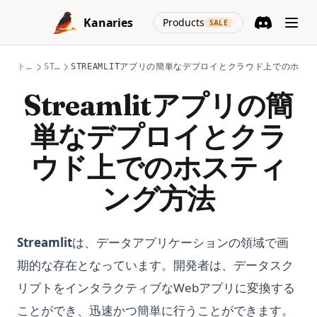
Skip to content
(opens in a new
Kanaries
Products
SALE
Discord
(opens in a n
トピック
STREAMLIT
STREAMLITアプリの簡単なデプロイとクラウド上でのホス
Streamlitアプリの簡
単なデプロイとクラ
ウド上でのホスティ
ング方法
Streamlit
は、データアプリケーションの領域で画
期的な存在となっています。開発者は、データスク
リプトをインタラクティブなWebアプリに変換する
ことができ、迅速かつ簡単に行うことができます。