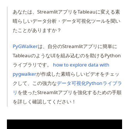
あなたは、StreamlitアプリをTableauに変える素
晴らしいデータ分析・データ可視化ツールを聞い
たことがありますか？
(opens in a new tab)
PyGWalker
は、自分のStreamlitアプリに簡単に
TableauのようなUIを組み込むのを助けるPython
ライブラリです。
how to explore data with
(opens in a new tab)
pygwalker
が作成した素晴らしいビデオをチェッ
クして、この強力な
データ可視化Pythonライブラ
リ
を使ったStreamlitアプリを強化するための手順
を詳しく確認してください！