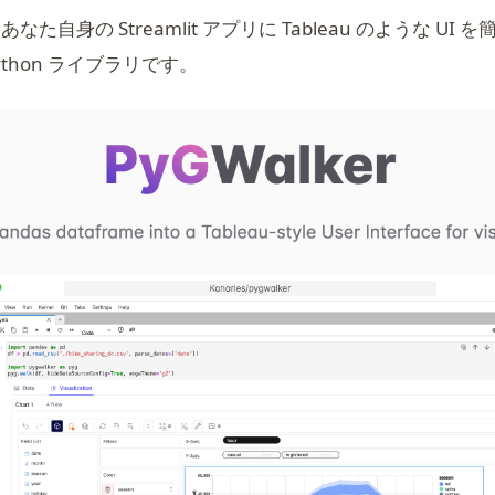
ns in a new tab)
なた自身の Streamlit アプリに Tableau のような U
thon ライブラリです。