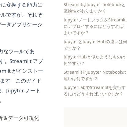
ンに変換する能力に
StreamlitはJupyter notebookと
互換性がありますか？
ールですが、それぞ
JupyterノートブックをStreamlit
データアプリケーシ
にデプロイするにはどうすれば
よいですか？
JupyterとJupyterHubの違いは何
ですか？
強力なツールであ
JupyterHubと似たようなものは
treamlit アプ
何ですか？
mlit がインストー
StreamlitとJupyter Notebookの
違いは何ですか？
れます。このガイド
JupyterLabでStreamlitを実行す
pyter ノート
るにはどうすればよいですか？
す。
タ分析＆データ可視化