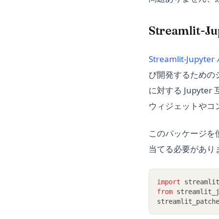
Streamlit-
Streamlit-Jupy
び開発するためのシン
に対する Jupyt
ウィジェットやコ
このパッケージを使用す
当てる必要があり
import
 streamli
from
 streamlit_
streamlit_patch