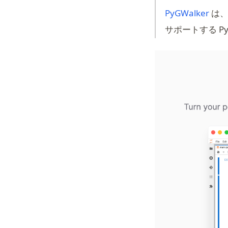
(ope
PyGWalker
は、あ
サポートする Py