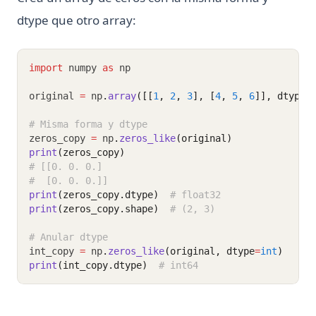
dtype que otro array:
import
 numpy 
as
 np
original 
=
 np
.
array
([[
1
, 
2
, 
3
], [
4
, 
5
, 
6
]], dtype
=
# Misma forma y dtype
zeros_copy 
=
 np
.
zeros_like
(original)
print
(zeros_copy)
# [[0. 0. 0.]
#  [0. 0. 0.]]
print
(zeros_copy.dtype)
# float32
print
(zeros_copy.shape)
# (2, 3)
# Anular dtype
int_copy 
=
 np
.
zeros_like
(original, dtype
=
int
)
print
(int_copy.dtype)
# int64