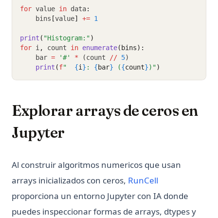
for
 value 
in
 data
:
    bins
[
value
]
+=
1
print
(
"Histogram:"
)
for
 i
,
 count 
in
enumerate
(bins):
    bar 
=
'#'
*
 (count 
//
5
)
print
(
f
"  
{
i
}
: 
{
bar
}
 (
{
count
}
)"
)
Explorar arrays de ceros en
Jupyter
Al construir algoritmos numericos que usan
(opens in a new
arrays inicializados con ceros,
RunCell
proporciona un entorno Jupyter con IA donde
puedes inspeccionar formas de arrays, dtypes y