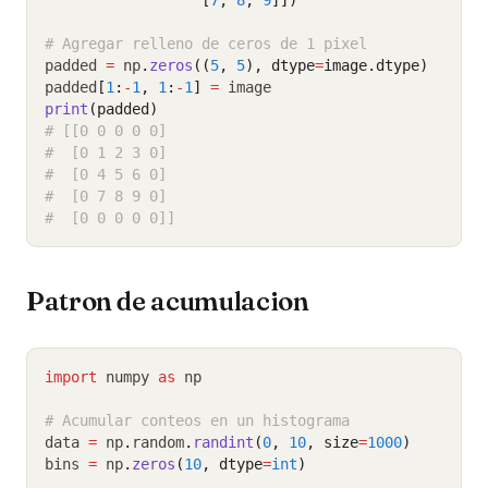
                  [
7
, 
8
, 
9
]])
# Agregar relleno de ceros de 1 pixel
padded 
=
 np
.
zeros
((
5
, 
5
), dtype
=
image.dtype)
padded
[
1
:
-
1
,
1
:
-
1
]
=
 image
print
(padded)
# [[0 0 0 0 0]
#  [0 1 2 3 0]
#  [0 4 5 6 0]
#  [0 7 8 9 0]
#  [0 0 0 0 0]]
Patron de acumulacion
import
 numpy 
as
 np
# Acumular conteos en un histograma
data 
=
 np
.
random
.
randint
(
0
, 
10
, size
=
1000
)
bins 
=
 np
.
zeros
(
10
, dtype
=
int
)