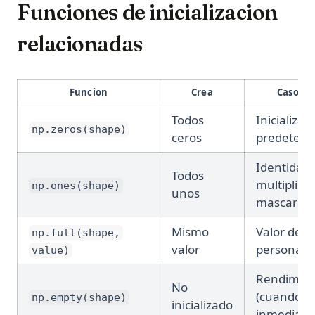
Funciones de inicializacion
relacionadas
Funcion
Crea
Caso de
Todos
Inicializac
np.zeros(shape)
ceros
predeter
Identidad
Todos
multiplicat
np.ones(shape)
unos
mascaras
Mismo
Valor de r
np.full(shape,
valor
personali
value)
Rendimie
No
(cuando se
np.empty(shape)
inicializado
inmediata