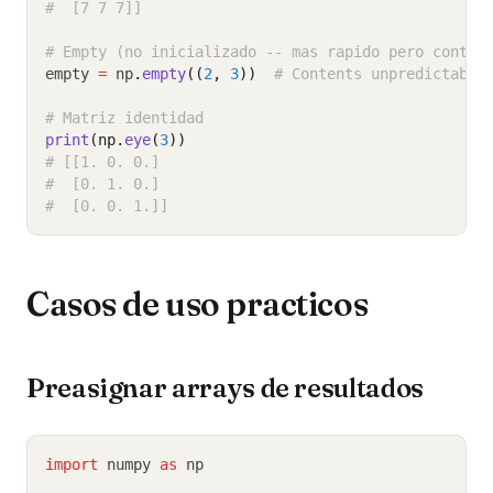
#  [7 7 7]]
# Empty (no inicializado -- mas rapido pero contie
empty 
=
 np
.
empty
((
2
, 
3
))
# Contents unpredictable
# Matriz identidad
print
(np.
eye
(
3
))
# [[1. 0. 0.]
#  [0. 1. 0.]
#  [0. 0. 1.]]
Casos de uso practicos
Preasignar arrays de resultados
import
 numpy 
as
 np