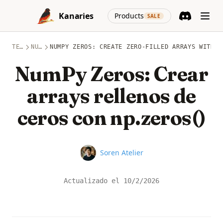
Skip to content
(opens in a new
Kanaries
Products
SALE
Discord
(opens in a n
TEMAS
NUMPY
NUMPY ZEROS: CREATE ZERO-FILLED ARRAYS WITH N
NumPy Zeros: Crear
arrays rellenos de
ceros con np.zeros()
Name
Soren Atelier
Actualizado el
10/2/2026