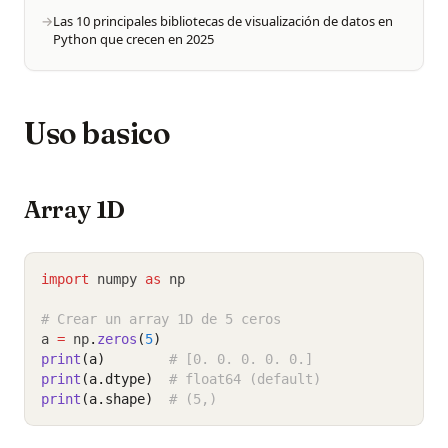
Las 10 principales bibliotecas de visualización de datos en
Python que crecen en 2025
Uso basico
Array 1D
import
 numpy 
as
 np
# Crear un array 1D de 5 ceros
a 
=
 np
.
zeros
(
5
)
print
(a)
# [0. 0. 0. 0. 0.]
print
(a.dtype)
# float64 (default)
print
(a.shape)
# (5,)