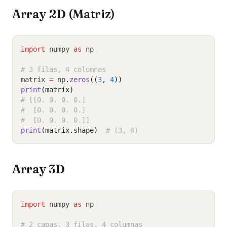
Array 2D (Matriz)
import
 numpy 
as
 np
# 3 filas, 4 columnas
matrix 
=
 np
.
zeros
((
3
, 
4
))
print
(matrix)
# [[0. 0. 0. 0.]
#  [0. 0. 0. 0.]
#  [0. 0. 0. 0.]]
print
(matrix.shape)
# (3, 4)
Array 3D
import
 numpy 
as
 np
# 2 capas, 3 filas, 4 columnas