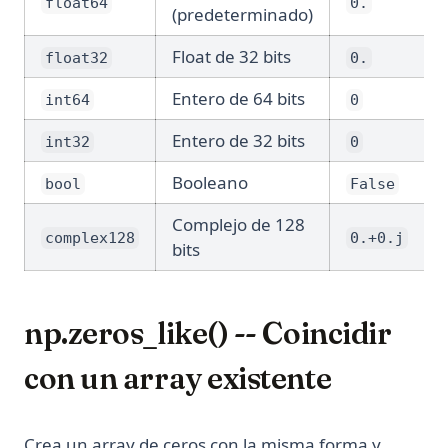
float64
0.
(predeterminado)
Float de 32 bits
float32
0.
Entero de 64 bits
int64
0
Entero de 32 bits
int32
0
Booleano
bool
False
Complejo de 128
complex128
0.+0.j
bits
np.zeros_like() -- Coincidir
con un array existente
Crea un array de ceros con la misma forma y