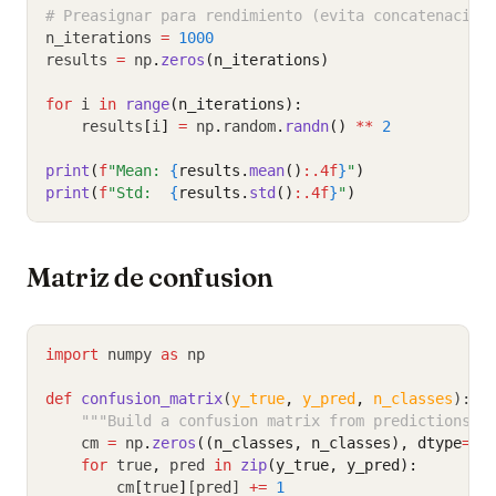
# Preasignar para rendimiento (evita concatenacion
n_iterations 
=
1000
results 
=
 np
.
zeros
(n_iterations)
for
 i 
in
range
(n_iterations):
    results
[
i
]
=
 np
.
random
.
randn
()
**
2
print
(
f
"Mean: 
{
results.
mean
()
:.4f
}
"
)
print
(
f
"Std:  
{
results.
std
()
:.4f
}
"
)
Matriz de confusion
import
 numpy 
as
 np
def
confusion_matrix
(
y_true
,
y_pred
,
n_classes
):
"""Build a confusion matrix from predictions."
    cm 
=
 np
.
zeros
((n_classes, n_classes), dtype
=
in
for
 true
,
 pred 
in
zip
(y_true, y_pred):
        cm
[
true
]
[pred] 
+=
1