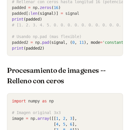
# Rellenar con ceros hasta longitud 16 (potencia d
padded 
=
 np
.
zeros
(
16
)
padded
[:
len
(signal)]
=
 signal
print
(padded)
# [1. 2. 3. 4. 5. 0. 0. 0. 0. 0. 0. 0. 0. 0. 0. 0.
# Usando np.pad (mas flexible)
padded2 
=
 np
.
pad
(signal, (
0
, 
11
), mode
=
'constant'
,
print
(padded2)
Procesamiento de imagenes --
Relleno con ceros
import
 numpy 
as
 np
# Imagen original 3x3
image 
=
 np
.
array
([[
1
, 
2
, 
3
],
                  [
4
, 
5
, 
6
],