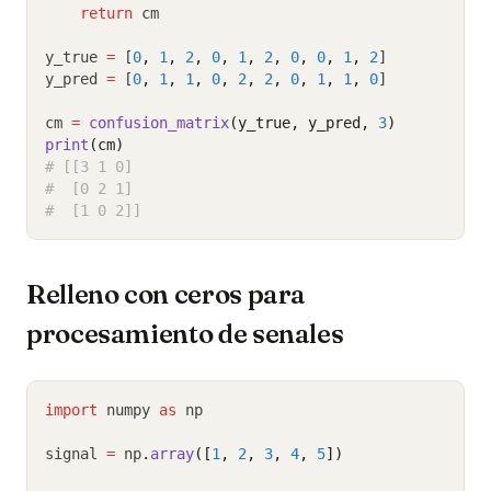
return
 cm
y_true 
=
 [
0
,
1
,
2
,
0
,
1
,
2
,
0
,
0
,
1
,
2
]
y_pred 
=
 [
0
,
1
,
1
,
0
,
2
,
2
,
0
,
1
,
1
,
0
]
cm 
=
confusion_matrix
(y_true, y_pred, 
3
)
print
(cm)
# [[3 1 0]
#  [0 2 1]
#  [1 0 2]]
Relleno con ceros para
procesamiento de senales
import
 numpy 
as
 np
signal 
=
 np
.
array
([
1
, 
2
, 
3
, 
4
, 
5
])