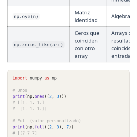
Matriz
Algebra li
np.eye(n)
identidad
Ceros que
Arrays de
coinciden
resultado
np.zeros_like(arr)
con otro
coinciden 
array
entrada
import
 numpy 
as
 np
# Unos
print
(np.
ones
((
2
, 
3
)))
# [[1. 1. 1.]
#  [1. 1. 1.]]
# Full (valor personalizado)
print
(np.
full
((
2
, 
3
), 
7
))
# [[7 7 7]