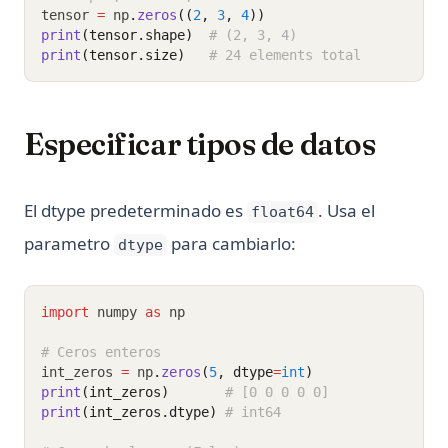
tensor 
=
 np
.
zeros
((
2
, 
3
, 
4
))
print
(tensor.shape)
# (2, 3, 4)
print
(tensor.size)
# 24 elements total
Especificar tipos de datos
El dtype predeterminado es
. Usa el
float64
parametro
para cambiarlo:
dtype
import
 numpy 
as
 np
# Ceros enteros
int_zeros 
=
 np
.
zeros
(
5
, dtype
=
int
)
print
(int_zeros)
# [0 0 0 0 0]
print
(int_zeros.dtype)
# int64