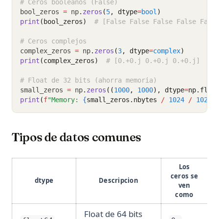
# Ceros booleanos (False)
bool_zeros 
=
 np
.
zeros
(
5
, dtype
=
bool
)
print
(bool_zeros)
# [False False False False Fals
# Ceros complejos
complex_zeros 
=
 np
.
zeros
(
3
, dtype
=
complex
)
print
(complex_zeros)
# [0.+0.j 0.+0.j 0.+0.j]
# Float de 32 bits (ahorra memoria)
small_zeros 
=
 np
.
zeros
((
1000
, 
1000
), dtype
=
np.floa
print
(
f
"Memory: 
{
small_zeros.nbytes 
/
1024
/
1024
:
Tipos de datos comunes
Los
ceros se
dtype
Descripcion
ven
como
Float de 64 bits