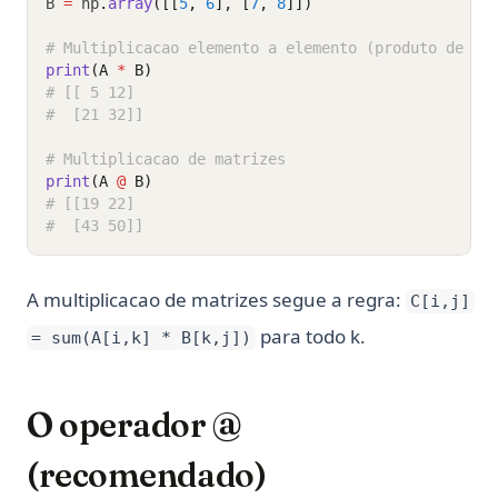
B 
=
 np
.
array
([[
5
, 
6
], [
7
, 
8
]])
# Multiplicacao elemento a elemento (produto de Ha
print
(A 
*
 B)
# [[ 5 12]
#  [21 32]]
# Multiplicacao de matrizes
print
(A 
@
 B)
# [[19 22]
#  [43 50]]
A multiplicacao de matrizes segue a regra:
C[i,j]
para todo k.
= sum(A[i,k] * B[k,j])
O operador @
(recomendado)