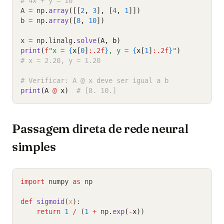
# 4x + y = 10
A 
=
 np
.
array
([[
2
, 
3
], [
4
, 
1
]])
b 
=
 np
.
array
([
8
, 
10
])
x 
=
 np
.
linalg
.
solve
(A, b)
print
(
f
"x = 
{
x[
0
]
:.2f
}
, y = 
{
x[
1
]
:.2f
}
"
)
# x = 2.20, y = 1.20
# Verificar: A @ x deve ser igual a b
print
(A 
@
 x)
# [8. 10.]
Passagem direta de rede neural
simples
import
 numpy 
as
 np
def
sigmoid
(
x
):
return
1
/
 (
1
+
 np
.
exp
(
-
x)
)