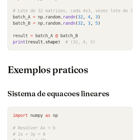
# Lote de 32 matrizes, cada 4x3, vezes lote de 32 
batch_A 
=
 np
.
random
.
randn
(
32
, 
4
, 
3
)
batch_B 
=
 np
.
random
.
randn
(
32
, 
3
, 
5
)
result 
=
 batch_A 
@
 batch_B
print
(result.shape)
# (32, 4, 5)
Exemplos praticos
Sistema de equacoes lineares
import
 numpy 
as
 np
# Resolver Ax = b
# 2x + 3y = 8