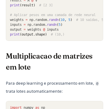
result 
=
 A 
@
 v
print
(result)
# [2 3]
# Aplicar pesos em uma camada de rede neural
weights 
=
 np
.
random
.
randn
(
10
, 
5
)
# 10 saidas, 5 e
inputs 
=
 np
.
random
.
randn
(
5
)
output 
=
 weights 
@
 inputs
print
(output.shape)
# (10,)
Multiplicacao de matrizes
em lote
Para deep learning e processamento em lote,
@
trata lotes automaticamente:
import
 numpy 
as
 np