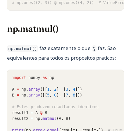
# np.ones((2, 3)) @ np.ones((4, 2))  # ValueError
np.matmul()
faz exatamente o que
faz. Sao
np.matmul()
@
equivalentes para todos os propositos praticos:
import
 numpy 
as
 np
A 
=
 np
.
array
([[
1
, 
2
], [
3
, 
4
]])
B 
=
 np
.
array
([[
5
, 
6
], [
7
, 
8
]])
# Estes produzem resultados identicos
result1 
=
 A 
@
 B
result2 
=
 np
.
matmul
(A, B)
print
(np.
array_equal
(result1, result2))
# True