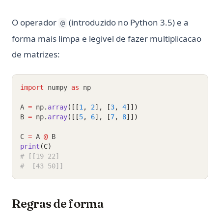
O operador
(introduzido no Python 3.5) e a
@
forma mais limpa e legivel de fazer multiplicacao
de matrizes:
import
 numpy 
as
 np
A 
=
 np
.
array
([[
1
, 
2
], [
3
, 
4
]])
B 
=
 np
.
array
([[
5
, 
6
], [
7
, 
8
]])
C 
=
 A 
@
 B
print
(C)
# [[19 22]
#  [43 50]]
Regras de forma