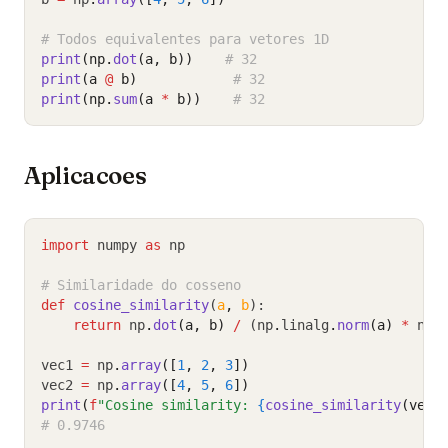
# Todos equivalentes para vetores 1D
print
(np.
dot
(a, b))
# 32
print
(a 
@
 b)
# 32
print
(np.
sum
(a 
*
 b))
# 32
Aplicacoes
import
 numpy 
as
 np
# Similaridade do cosseno
def
cosine_similarity
(
a
,
b
):
return
 np
.
dot
(a, b)
/
 (np
.
linalg
.
norm
(a)
*
 np
.
vec1 
=
 np
.
array
([
1
, 
2
, 
3
])
vec2 
=
 np
.
array
([
4
, 
5
, 
6
])
print
(
f
"Cosine similarity: 
{
cosine_similarity
(vec1
# 0.9746