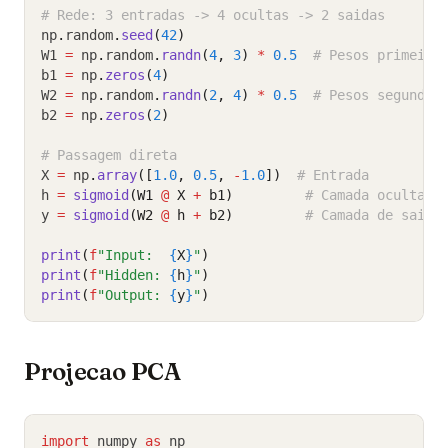
# Rede: 3 entradas -> 4 ocultas -> 2 saidas
np
.
random
.
seed
(
42
)
W1 
=
 np
.
random
.
randn
(
4
, 
3
)
*
0.5
# Pesos primeira
b1 
=
 np
.
zeros
(
4
)
W2 
=
 np
.
random
.
randn
(
2
, 
4
)
*
0.5
# Pesos segunda 
b2 
=
 np
.
zeros
(
2
)
# Passagem direta
X 
=
 np
.
array
([
1.0
, 
0.5
, 
-
1.0
])
# Entrada
h 
=
sigmoid
(W1 
@
 X 
+
 b1)
# Camada oculta
y 
=
sigmoid
(W2 
@
 h 
+
 b2)
# Camada de saida
print
(
f
"Input:  
{
X
}
"
)
print
(
f
"Hidden: 
{
h
}
"
)
print
(
f
"Output: 
{
y
}
"
)
Projecao PCA
import
 numpy 
as
 np