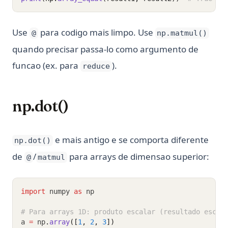
Use
para codigo mais limpo. Use
@
np.matmul()
quando precisar passa-lo como argumento de
funcao (ex. para
).
reduce
np.dot()
e mais antigo e se comporta diferente
np.dot()
de
/
para arrays de dimensao superior:
@
matmul
import
 numpy 
as
 np
# Para arrays 1D: produto escalar (resultado escal
a 
=
 np
.
array
([
1
, 
2
, 
3
])