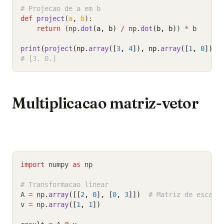
# Projecao de a em b
def
project
(
a
,
b
):
return
 (np
.
dot
(a, b)
/
 np
.
dot
(b, b)
) 
*
 b
print
(
project
(np.
array
([
3
, 
4
]), np.
array
([
1
, 
0
])))
# [3. 0.]
Multiplicacao matriz-vetor
import
 numpy 
as
 np
# Transformacao linear
A 
=
 np
.
array
([[
2
, 
0
], [
0
, 
3
]])
# Matriz de escala
v 
=
 np
.
array
([
1
, 
1
])