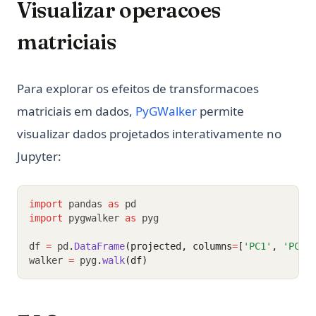
Visualizar operacoes
matriciais
Para explorar os efeitos de transformacoes
(opens in a new tab)
matriciais em dados,
PyGWalker
permite
visualizar dados projetados interativamente no
Jupyter:
import
 pandas 
as
 pd
import
 pygwalker 
as
 pyg
df 
=
 pd
.
DataFrame
(projected, columns
=
[
'PC1'
, 
'PC2'
walker 
=
 pyg
.
walk
(df)