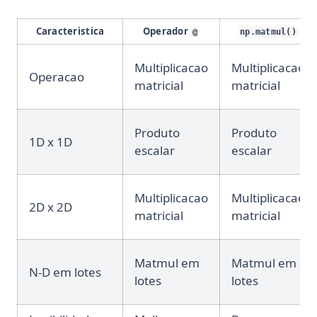
Caracteristica
Operador
@
np.matmul()
Multiplicacao
Multiplicacao
Operacao
matricial
matricial
Produto
Produto
1D x 1D
escalar
escalar
Multiplicacao
Multiplicacao
2D x 2D
matricial
matricial
Matmul em
Matmul em
N-D em lotes
lotes
lotes