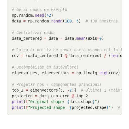
# Gerar dados de exemplo
np
.
random
.
seed
(
42
)
data 
=
 np
.
random
.
randn
(
100
, 
5
)
# 100 amostras, 5 
# Centralizar dados
data_centered 
=
 data 
-
 data
.
mean
(axis
=
0
)
# Calcular matriz de covariancia usando multiplica
cov 
=
 (data_centered
.
T 
@
 data_centered) 
/
 (
len
(dat
# Decomposicao em autovalores
eigenvalues
,
 eigenvectors 
=
 np
.
linalg
.
eigh
(cov)
# Projetar nos 2 componentes principais
top_2 
=
 eigenvectors
[:,
-
2
:]
# Ultimos 2 (maiores
projected 
=
 data_centered 
@
 top_2
print
(
f
"Original shape: 
{
data.shape
}
"
)
print
(
f
"Projected shape: 
{
projected.shape
}
"
)
# (1