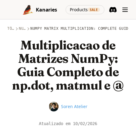
Skip to content
(opens in a new
Kanaries
Products
SALE
Discord
(opens in a n
TÓPICOS
NUMPY
NUMPY MATRIX MULTIPLICATION: COMPLETE GUIDE T
Multiplicacao de
Matrizes NumPy:
Guia Completo de
np.dot, matmul e @
Name
Soren Atelier
Atualizado em
10/02/2026