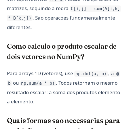
matrizes, seguindo a regra
C[i,j] = sum(A[i,k]
. Sao operacoes fundamentalmente
* B[k,j])
diferentes.
Como calculo o produto escalar de
dois vetores no NumPy?
Para arrays 1D (vetores), use
,
np.dot(a, b)
a @
ou
. Todos retornam o mesmo
b
np.sum(a * b)
resultado escalar: a soma dos produtos elemento
a elemento.
Quais formas sao necessarias para