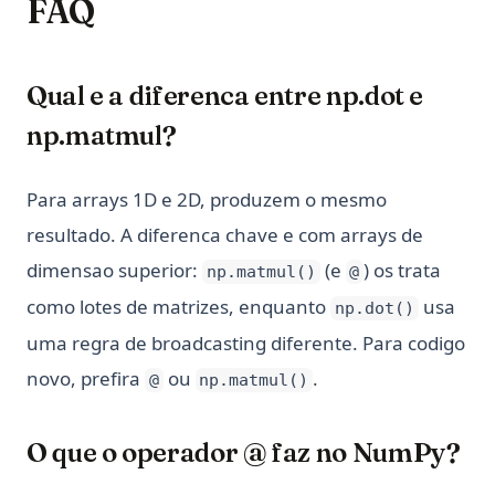
FAQ
Qual e a diferenca entre np.dot e
np.matmul?
Para arrays 1D e 2D, produzem o mesmo
resultado. A diferenca chave e com arrays de
dimensao superior:
(e
) os trata
np.matmul()
@
como lotes de matrizes, enquanto
usa
np.dot()
uma regra de broadcasting diferente. Para codigo
novo, prefira
ou
.
@
np.matmul()
O que o operador @ faz no NumPy?