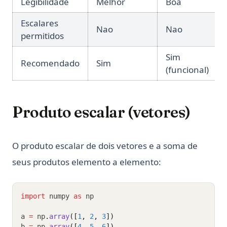
Legibilidade
Melhor
Boa
Escalares
Nao
Nao
permitidos
Sim
Recomendado
Sim
(funcional)
Produto escalar (vetores)
O produto escalar de dois vetores e a soma de
seus produtos elemento a elemento:
import
 numpy 
as
 np
a 
=
 np
.
array
([
1
, 
2
, 
3
])
b 
=
 np
.
array
([
4
, 
5
, 
6
])