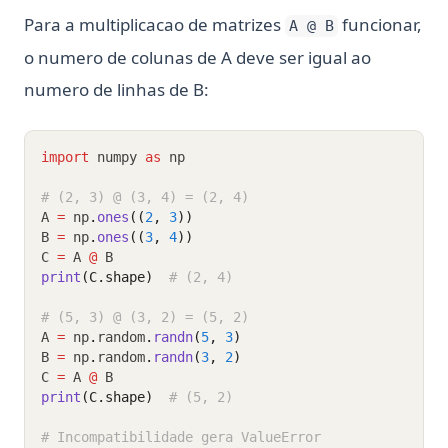
Para a multiplicacao de matrizes
funcionar,
A @ B
o numero de colunas de A deve ser igual ao
numero de linhas de B:
import
 numpy 
as
 np
# (2, 3) @ (3, 4) = (2, 4)
A 
=
 np
.
ones
((
2
, 
3
))
B 
=
 np
.
ones
((
3
, 
4
))
C 
=
 A 
@
 B
print
(C.shape)
# (2, 4)
# (5, 3) @ (3, 2) = (5, 2)
A 
=
 np
.
random
.
randn
(
5
, 
3
)
B 
=
 np
.
random
.
randn
(
3
, 
2
)
C 
=
 A 
@
 B
print
(C.shape)
# (5, 2)
# Incompatibilidade gera ValueError