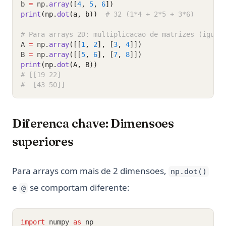
b 
=
 np
.
array
([
4
, 
5
, 
6
])
print
(np.
dot
(a, b))
# 32 (1*4 + 2*5 + 3*6)
# Para arrays 2D: multiplicacao de matrizes (igual
A 
=
 np
.
array
([[
1
, 
2
], [
3
, 
4
]])
B 
=
 np
.
array
([[
5
, 
6
], [
7
, 
8
]])
print
(np.
dot
(A, B))
# [[19 22]
#  [43 50]]
Diferenca chave: Dimensoes
superiores
Para arrays com mais de 2 dimensoes,
np.dot()
e
se comportam diferente:
@
import
 numpy 
as
 np