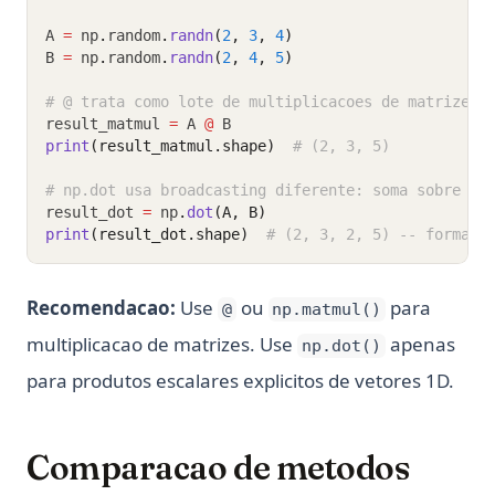
A 
=
 np
.
random
.
randn
(
2
, 
3
, 
4
)
B 
=
 np
.
random
.
randn
(
2
, 
4
, 
5
)
# @ trata como lote de multiplicacoes de matrizes:
result_matmul 
=
 A 
@
 B
print
(result_matmul.shape)
# (2, 3, 5)
# np.dot usa broadcasting diferente: soma sobre o 
result_dot 
=
 np
.
dot
(A, B)
print
(result_dot.shape)
# (2, 3, 2, 5) -- forma d
Recomendacao:
Use
ou
para
@
np.matmul()
multiplicacao de matrizes. Use
apenas
np.dot()
para produtos escalares explicitos de vetores 1D.
Comparacao de metodos