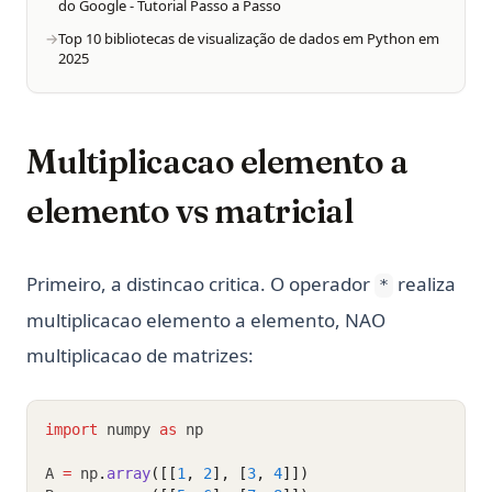
do Google - Tutorial Passo a Passo
Top 10 bibliotecas de visualização de dados em Python em
2025
Multiplicacao elemento a
elemento vs matricial
Primeiro, a distincao critica. O operador
realiza
*
multiplicacao elemento a elemento, NAO
multiplicacao de matrizes:
import
 numpy 
as
 np
A 
=
 np
.
array
([[
1
, 
2
], [
3
, 
4
]])