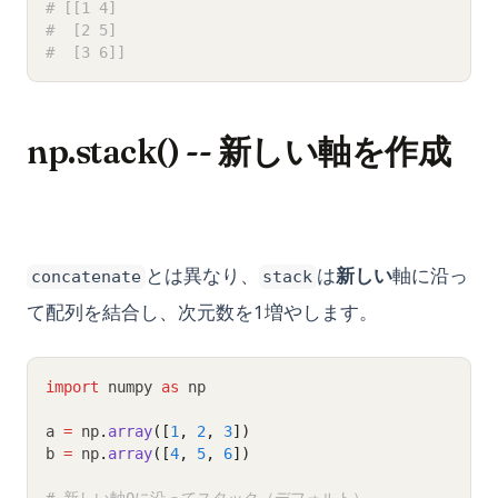
# [[1 4]
#  [2 5]
#  [3 6]]
np.stack() -- 新しい軸を作成
とは異なり、
は
新しい
軸に沿っ
concatenate
stack
て配列を結合し、次元数を1増やします。
import
 numpy 
as
 np
a 
=
 np
.
array
([
1
, 
2
, 
3
])
b 
=
 np
.
array
([
4
, 
5
, 
6
])