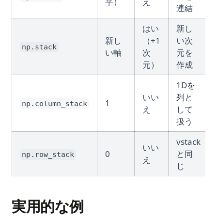
平）
え
連結
はい
新し
新し
（+1
い次
np.stack
い軸
次
元を
元）
作成
1Dを
いい
列と
1
np.column_stack
え
して
扱う
vstack
いい
0
と同
np.row_stack
え
じ
実用的な例