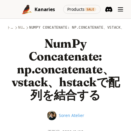
Skip to content
(opens in a new
Kanaries
Products
SALE
Discord
(opens in a n
トピック
NUMPY
NUMPY CONCATENATE: NP.CONCATENATE、VSTACK
NumPy
Concatenate:
np.concatenate、
vstack、hstackで配
列を結合する
Name
Soren Atelier