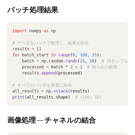
バッチ処理結果
import
 numpy 
as
 np
# データをバッチで処理し、結果を結合
results 
=
 []
for
 batch_start 
in
range
(
0
, 
100
, 
25
):
    batch 
=
 np
.
random
.
randn
(
25
, 
10
)
# 25サンプル、
    processed 
=
 batch 
*
2
+
1
# 何らかの処理
    results
.
append
(processed)
# すべてのバッチを垂直に結合
all_results 
=
 np
.
vstack
(results)
print
(all_results.shape)
# (100, 10)
画像処理 -- チャネルの結合