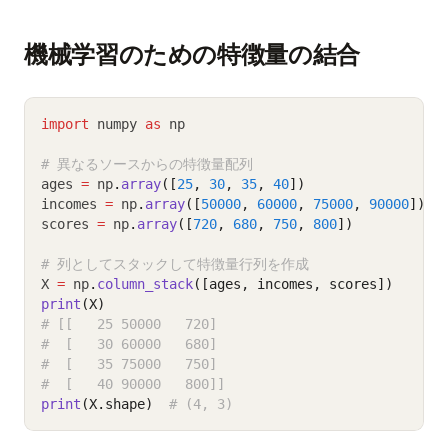
機械学習のための特徴量の結合
import
 numpy 
as
 np
# 異なるソースからの特徴量配列
ages 
=
 np
.
array
([
25
, 
30
, 
35
, 
40
])
incomes 
=
 np
.
array
([
50000
, 
60000
, 
75000
, 
90000
])
scores 
=
 np
.
array
([
720
, 
680
, 
750
, 
800
])
# 列としてスタックして特徴量行列を作成
X 
=
 np
.
column_stack
([ages, incomes, scores])
print
(X)
# [[   25 50000   720]
#  [   30 60000   680]
#  [   35 75000   750]
#  [   40 90000   800]]
print
(X.shape)
# (4, 3)