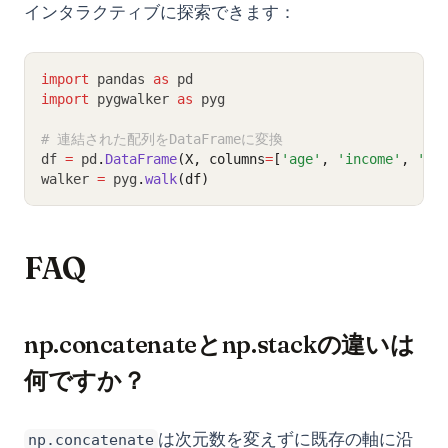
インタラクティブに探索できます：
import
 pandas 
as
 pd
import
 pygwalker 
as
 pyg
# 連結された配列をDataFrameに変換
df 
=
 pd
.
DataFrame
(X, columns
=
[
'age'
, 
'income'
, 
'sc
walker 
=
 pyg
.
walk
(df)
FAQ
np.concatenateとnp.stackの違いは
何ですか？
は次元数を変えずに既存の軸に沿
np.concatenate