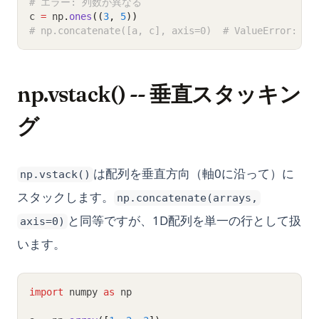
# エラー: 列数が異なる
c 
=
 np
.
ones
((
3
, 
5
))
# np.concatenate([a, c], axis=0)  # ValueError: di
np.vstack() -- 垂直スタッキン
グ
は配列を垂直方向（軸0に沿って）に
np.vstack()
スタックします。
np.concatenate(arrays,
と同等ですが、1D配列を単一の行として扱
axis=0)
います。
import
 numpy 
as
 np