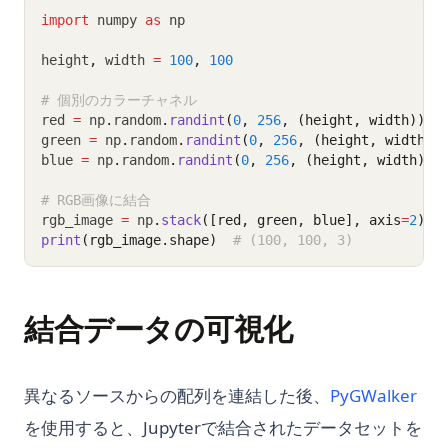
import
 numpy 
as
 np
height
,
 width 
=
100
,
100
# 個別のカラーチャネル
red 
=
 np
.
random
.
randint
(
0
, 
256
, (height, width))
green 
=
 np
.
random
.
randint
(
0
, 
256
, (height, width))
blue 
=
 np
.
random
.
randint
(
0
, 
256
, (height, width))
# RGB画像に結合
rgb_image 
=
 np
.
stack
([red, green, blue], axis
=
2
)
print
(rgb_image.shape)
# (100, 100, 3)
結合データの可視化
(ope
異なるソースからの配列を連結した後、
PyGWalker
を使用すると、Jupyterで結合されたデータセットを