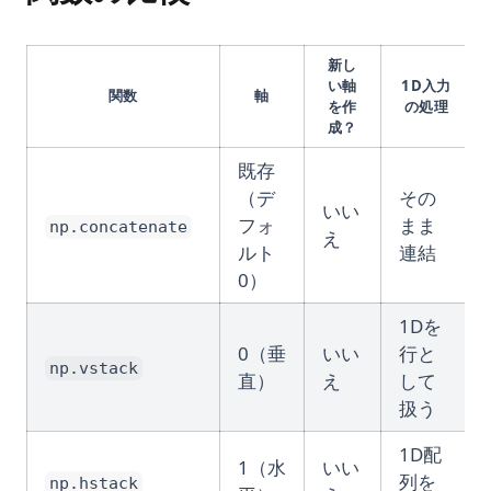
新し
い軸
1D入力
関数
軸
を作
の処理
成？
既存
（デ
その
いい
フォ
まま
np.concatenate
え
ルト
連結
0）
1Dを
0（垂
いい
行と
np.vstack
直）
え
して
扱う
1D配
1（水
いい
列を
np.hstack