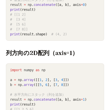
result 
=
 np
.
concatenate
([a, b], axis
=
0
)
print
(result)
# [[1 2]
#  [3 4]
#  [5 6]
#  [7 8]]
print
(result.shape)
# (4, 2)
列方向の2D配列（axis=1）
import
 numpy 
as
 np
a 
=
 np
.
array
([[
1
, 
2
], [
3
, 
4
]])
b 
=
 np
.
array
([[
5
, 
6
], [
7
, 
8
]])
# 水平方向にスタック（列を追加）
result 
=
 np
.
concatenate
([a, b], axis
=
1
)
print
(result)
# [[1 2 5 6]