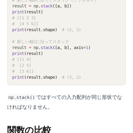
# 新しい軸0に沿ってスタック（デフォルト）
result 
=
 np
.
stack
([a, b])
print
(result)
# [[1 2 3]
#  [4 5 6]]
print
(result.shape)
# (2, 3)
# 新しい軸1に沿ってスタック
result 
=
 np
.
stack
([a, b], axis
=
1
)
print
(result)
# [[1 4]
#  [2 5]
#  [3 6]]
print
(result.shape)
# (3, 2)
ではすべての入力配列が同じ形状でな
np.stack()
ければなりません。
関数の比較