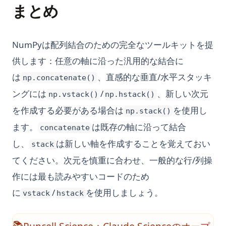
まとめ
NumPyは配列結合のための完全なツールキットを提
供します：任意の軸に沿った汎用的な結合に
は
、直感的な垂直/水平スタッキ
np.concatenate()
ングには
/
、新しい次元
np.vstack()
np.hstack()
を作成する必要がある場合は
を使用し
np.stack()
ます。
は既存の軸に沿って結合
concatenate
し、
は新しい軸を作成することを覚えておい
stack
てください。次元を慎重に合わせ、一般的な行/列操
作には最も読みやすいコードのため
に
/
を使用しましょう。
vstack
hstack
📚