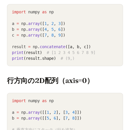
import
 numpy 
as
 np
a 
=
 np
.
array
([
1
, 
2
, 
3
])
b 
=
 np
.
array
([
4
, 
5
, 
6
])
c 
=
 np
.
array
([
7
, 
8
, 
9
])
result 
=
 np
.
concatenate
([a, b, c])
print
(result)
# [1 2 3 4 5 6 7 8 9]
print
(result.shape)
# (9,)
行方向の2D配列（axis=0）
import
 numpy 
as
 np
a 
=
 np
.
array
([[
1
, 
2
], [
3
, 
4
]])
b 
=
 np
.
array
([[
5
, 
6
], [
7
, 
8
]])
# 垂直方向にスタック（行を追加）