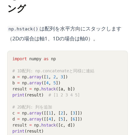
ング
は配列を水平方向にスタックします
np.hstack()
（2Dの場合は軸1、1Dの場合は軸0）。
import
 numpy 
as
 np
# 1D配列: np.concatenateと同様に連結
a 
=
 np
.
array
([
1
, 
2
, 
3
])
b 
=
 np
.
array
([
4
, 
5
])
result 
=
 np
.
hstack
([a, b])
print
(result)
# [1 2 3 4 5]
# 2D配列: 列を追加
c 
=
 np
.
array
([[
1
], [
2
], [
3
]])
d 
=
 np
.
array
([[
4
], [
5
], [
6
]])
result 
=
 np
.
hstack
([c, d])
print
(result)