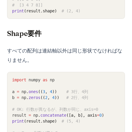
#  [3 4 7 8]]
print
(result.shape)
# (2, 4)
Shape要件
すべての配列は連結軸以外は同じ形状でなければな
りません。
import
 numpy 
as
 np
a 
=
 np
.
ones
((
3
, 
4
))
# 3行、4列
b 
=
 np
.
zeros
((
2
, 
4
))
# 2行、4列
# OK: 行数が異なるが、列数が同じ、axis=0
result 
=
 np
.
concatenate
([a, b], axis
=
0
)
print
(result.shape)
# (5, 4)