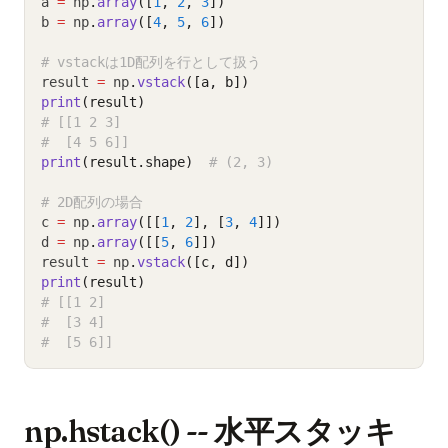
a 
=
 np
.
array
([
1
, 
2
, 
3
])
b 
=
 np
.
array
([
4
, 
5
, 
6
])
# vstackは1D配列を行として扱う
result 
=
 np
.
vstack
([a, b])
print
(result)
# [[1 2 3]
#  [4 5 6]]
print
(result.shape)
# (2, 3)
# 2D配列の場合
c 
=
 np
.
array
([[
1
, 
2
], [
3
, 
4
]])
d 
=
 np
.
array
([[
5
, 
6
]])
result 
=
 np
.
vstack
([c, d])
print
(result)
# [[1 2]
#  [3 4]
#  [5 6]]
np.hstack() -- 水平スタッキ