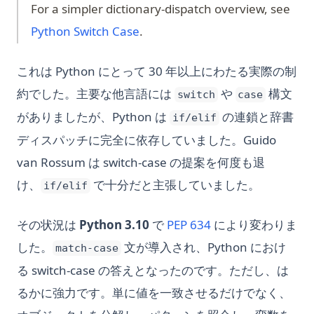
For a simpler dictionary-dispatch overview, see
Python Switch Case
.
これは Python にとって 30 年以上にわたる実際の制
約でした。主要な他言語には
や
構文
switch
case
がありましたが、Python は
の連鎖と辞書
if/elif
ディスパッチに完全に依存していました。Guido
van Rossum は switch-case の提案を何度も退
け、
で十分だと主張していました。
if/elif
(opens in a new ta
その状況は
Python 3.10
で
PEP 634
により変わりま
した。
文が導入され、Python におけ
match-case
る switch-case の答えとなったのです。ただし、は
るかに強力です。単に値を一致させるだけでなく、