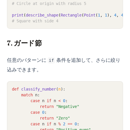
# Circle at origin with radius 5
print
(
describe_shape
(
Rectangle
(
Point
(
1
, 
1
), 
4
, 
4
))
# Square with side 4
7. ガード節
任意のパターンに
条件を追加して、さらに絞り
if
込みできます。
def
classify_number
(
n
):
match
 n
:
case
 n 
if
 n 
<
0
:
return
"Negative"
case
0
:
return
"Zero"
case
 n 
if
 n 
%
2
==
0
:
return
"Positive even"