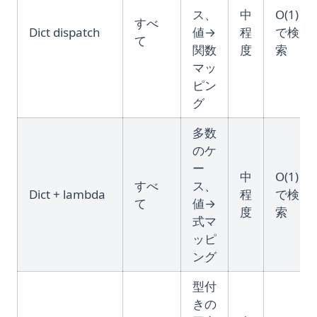
ス、
中
O(1)
すべ
Dict dispatch
値→
程
で検
て
関数
度
索
マッ
ピン
グ
多数
のケ
ー
中
O(1)
すべ
ス、
Dict + lambda
程
で検
て
値→
度
索
式マ
ッピ
ング
型付
きの