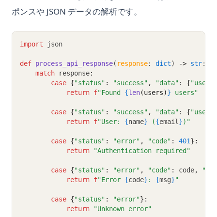
ポンスや JSON データの解析です。
import
 json
def
process_api_response
(
response
:
dict
) 
->
str
:
match
 response
:
case
{
"status"
:
"success"
,
"data"
:
{
"users
return
f
"Found 
{
len
(users)
}
 users"
case
{
"status"
:
"success"
,
"data"
:
{
"user"
return
f
"User: 
{
name
}
 (
{
email
}
)"
case
{
"status"
:
"error"
,
"code"
:
401
}:
return
"Authentication required"
case
{
"status"
:
"error"
,
"code"
:
 code
,
"me
return
f
"Error 
{
code
}
: 
{
msg
}
"
case
{
"status"
:
"error"
}:
return
"Unknown error"