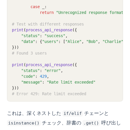
case
 _
:
return
"Unrecognized response format"
# Test with different responses
print
(
process_api_response
({
"status"
: 
"success"
,
"data"
: {
"users"
: [
"Alice"
, 
"Bob"
, 
"Charlie"
]}
}))
# Found 3 users
print
(
process_api_response
({
"status"
: 
"error"
,
"code"
: 
429
,
"message"
: 
"Rate limit exceeded"
}))
# Error 429: Rate limit exceeded
これは、深くネストした
チェーンと
if/elif
チェック、辞書の
呼び出し
isinstance()
.get()