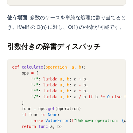
使う場面
: 多数のケースを単純な処理に割り当てると
き。if/elif の O(n) に対し、O(1) の検索が可能です。
引数付きの辞書ディスパッチ
def
calculate
(
operation
,
a
,
b
):
    ops 
=
{
"+"
:
lambda
a
,
b
: a 
+
 b
,
"-"
:
lambda
a
,
b
: a 
-
 b
,
"*"
:
lambda
a
,
b
: a 
*
 b
,
"/"
:
lambda
a
,
b
: a 
/
 b 
if
 b 
!=
0
else
flo
}
    func 
=
 ops
.
get
(operation)
if
 func 
is
None
:
raise
ValueError
(
f
"Unknown operation: 
{
ope
return
func
(a, b)