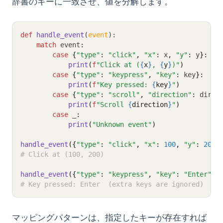
辞書のキーに一致させ、値を分解します。
def
handle_event
(
event
):
match
 event
:
case
{
"type"
:
"click"
,
"x"
:
 x
,
"y"
:
 y
}:
print
(
f
"Click at (
{
x
}
, 
{
y
}
)"
)
case
{
"type"
:
"keypress"
,
"key"
:
 key
}:
print
(
f
"Key pressed: 
{
key
}
"
)
case
{
"type"
:
"scroll"
,
"direction"
:
 direc
print
(
f
"Scroll 
{
direction
}
"
)
case
 _
:
print
(
"Unknown event"
)
handle_event
({
"type"
: 
"click"
, 
"x"
: 
100
, 
"y"
: 
200
}
# Click at (100, 200)
handle_event
({
"type"
: 
"keypress"
, 
"key"
: 
"Enter"
, 
# Key pressed: Enter  (extra keys are ignored)
マッピングパターンは、指定したキーが存在すれば