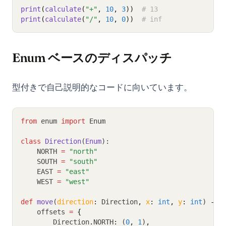
print
(
calculate
(
"+"
, 
10
, 
3
))
# 13
print
(
calculate
(
"/"
, 
10
, 
0
))
# inf
Enum ベースのディスパッチ
型付きで自己説明的なコードに向いています。
from
 enum 
import
 Enum
class
Direction
(
Enum
):
    NORTH 
=
"north"
    SOUTH 
=
"south"
    EAST 
=
"east"
    WEST 
=
"west"
def
move
(
direction
:
 Direction
,
x
:
int
,
y
:
int
) 
->
 
    offsets 
=
{
        Direction
.
NORTH
:
 (
0
,
1
)
,