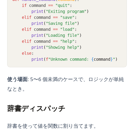
if
 command 
==
"quit"
:
print
(
"Exiting program"
)
elif
 command 
==
"save"
:
print
(
"Saving file"
)
elif
 command 
==
"load"
:
print
(
"Loading file"
)
elif
 command 
==
"help"
:
print
(
"Showing help"
)
else
:
print
(
f
"Unknown command: 
{
command
}
"
)
使う場面
: 5〜6 個未満のケースで、ロジックが単純
なとき。
辞書ディスパッチ
辞書を使って値を関数に割り当てます。