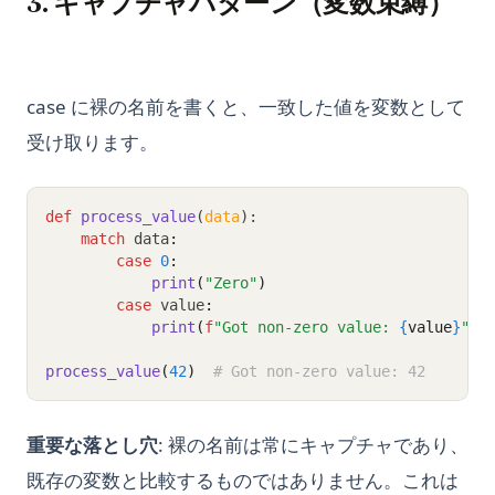
3. キャプチャパターン（変数束縛）
case に裸の名前を書くと、一致した値を変数として
受け取ります。
def
process_value
(
data
):
match
 data
:
case
0
:
print
(
"Zero"
)
case
 value
:
print
(
f
"Got non-zero value: 
{
value
}
"
)
process_value
(
42
)
# Got non-zero value: 42
重要な落とし穴
: 裸の名前は常にキャプチャであり、
既存の変数と比較するものではありません。これは