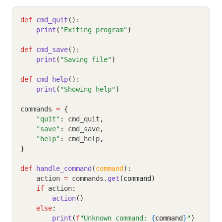
def
cmd_quit
():
print
(
"Exiting program"
)
def
cmd_save
():
print
(
"Saving file"
)
def
cmd_help
():
print
(
"Showing help"
)
commands 
=
{
"quit"
:
 cmd_quit
,
"save"
:
 cmd_save
,
"help"
:
 cmd_help
,
}
def
handle_command
(
command
):
    action 
=
 commands
.
get
(command)
if
 action
:
action
()
else
:
print
(
f
"Unknown command: 
{
command
}
"
)