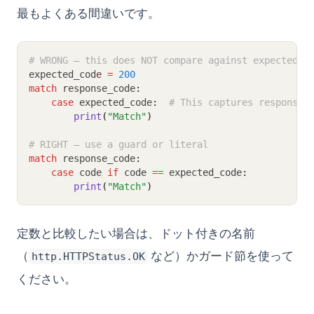
最もよくある間違いです。
# WRONG — this does NOT compare against expected_c
expected_code 
=
200
match
 response_code
:
case
 expected_code
:
# This captures response_
print
(
"Match"
)
# RIGHT — use a guard or literal
match
 response_code
:
case
 code 
if
 code 
==
 expected_code
:
print
(
"Match"
)
定数と比較したい場合は、ドット付きの名前
（
など）かガード節を使って
http.HTTPStatus.OK
ください。