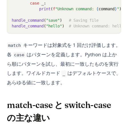
case
 _
:
print
(
f
"Unknown command: 
{
command
}
"
)
handle_command
(
"save"
)
# Saving file
handle_command
(
"hello"
)
# Unknown command: hello
キーワードは対象式を 1 回だけ評価します。
match
各
はパターンを定義します。Python は上か
case
ら順にパターンを試し、最初に一致したものを実行
します。ワイルドカード
はデフォルトケースで、
_
あらゆる値に一致します。
match-case と switch-case
の主な違い