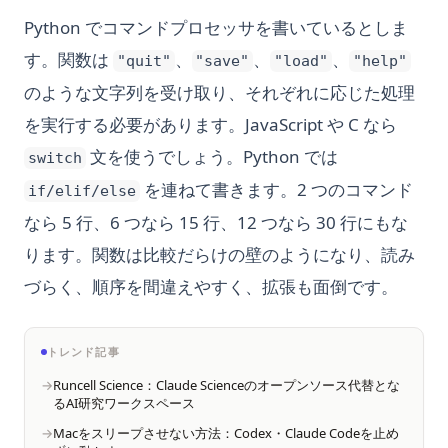
Python でコマンドプロセッサを書いているとしま
す。関数は
、
、
、
"quit"
"save"
"load"
"help"
のような文字列を受け取り、それぞれに応じた処理
を実行する必要があります。JavaScript や C なら
文を使うでしょう。Python では
switch
を連ねて書きます。2 つのコマンド
if/elif/else
なら 5 行、6 つなら 15 行、12 つなら 30 行にもな
ります。関数は比較だらけの壁のようになり、読み
づらく、順序を間違えやすく、拡張も面倒です。
トレンド記事
Runcell Science：Claude Scienceのオープンソース代替とな
るAI研究ワークスペース
Macをスリープさせない方法：Codex・Claude Codeを止め