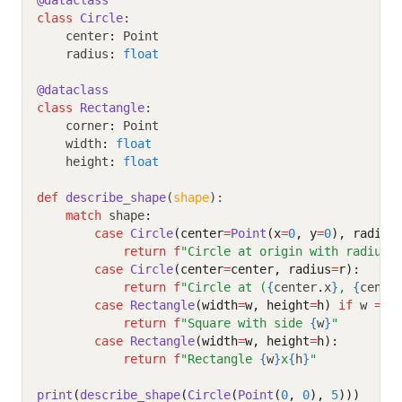
@dataclass
class
Circle
:
    center
:
 Point
    radius
:
float
@dataclass
class
Rectangle
:
    corner
:
 Point
    width
:
float
    height
:
float
def
describe_shape
(
shape
):
match
 shape
:
case
Circle
(center
=
Point
(x
=
0
, y
=
0
), radius
return
f
"Circle at origin with radius 
case
Circle
(center
=
center, radius
=
r):
return
f
"Circle at (
{
center
.
x
}
, 
{
cente
case
Rectangle
(width
=
w, height
=
h)
if
 w 
==
 
return
f
"Square with side 
{
w
}
"
case
Rectangle
(width
=
w, height
=
h):
return
f
"Rectangle 
{
w
}
x
{
h
}
"
print
(
describe_shape
(
Circle
(
Point
(
0
, 
0
), 
5
)))