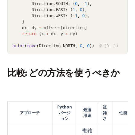
        Direction
.
SOUTH
:
 (
0
,
-
1
)
,
        Direction
.
EAST
:
 (
1
,
0
)
,
        Direction
.
WEST
:
 (
-
1
,
0
)
,
}
    dx
,
 dy 
=
 offsets
[
direction
]
return
 (x 
+
 dx
,
 y 
+
 dy)
print
(
move
(Direction.NORTH, 
0
, 
0
))
# (0, 1)
比較: どの方法を使うべきか
Python
複
最適
アプローチ
バージ
雑
性能
用途
ョン
さ
複雑