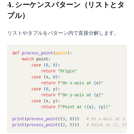
4. シーケンスパターン（リストとタ
プル）
リストやタプルをパターン内で直接分解します。
def
process_point
(
point
):
match
 point
:
case
 (
0
,
0
)
:
return
"Origin"
case
 (x
,
0
)
:
return
f
"On x-axis at 
{
x
}
"
case
 (
0
,
 y)
:
return
f
"On y-axis at 
{
y
}
"
case
 (x
,
 y)
:
return
f
"Point at (
{
x
}
, 
{
y
}
)"
print
(
process_point
((
3
, 
0
)))
# On x-axis at 3
print
(
process_point
((
2
, 
5
)))
# Point at (2, 5)