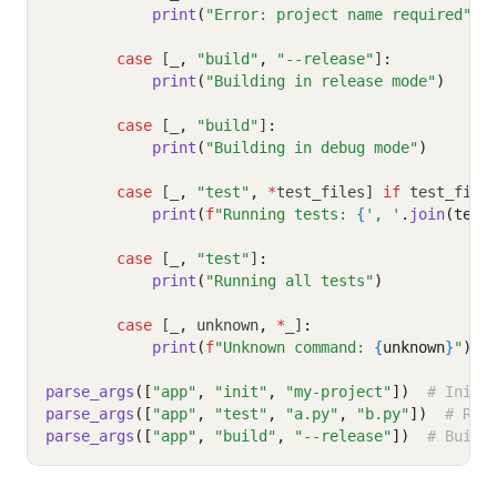
print
(
"Error: project name required"
)
case
 [_
,
"build"
,
"--release"
]
:
print
(
"Building in release mode"
)
case
 [_
,
"build"
]
:
print
(
"Building in debug mode"
)
case
 [_
,
"test"
,
*
test_files] 
if
 test_file
print
(
f
"Running tests: 
{
', '
.
join
(test
case
 [_
,
"test"
]
:
print
(
"Running all tests"
)
case
 [_
,
 unknown
,
*
_]
:
print
(
f
"Unknown command: 
{
unknown
}
"
)
parse_args
([
"app"
, 
"init"
, 
"my-project"
])
# Initi
parse_args
([
"app"
, 
"test"
, 
"a.py"
, 
"b.py"
])
# Run
parse_args
([
"app"
, 
"build"
, 
"--release"
])
# Build