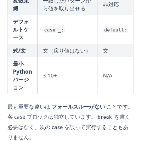
変数束
一致したパターンか
非対応
縛
ら値を取り出せる
デフォ
ルトケ
case _:
default:
ース
式/文
文（戻り値はない）
文
最小
Python
3.10+
N/A
バージ
ョン
最も重要な違いは
フォールスルーがない
ことです。
各 case ブロックは独立しています。
を書く
break
必要はなく、次の case を誤って実行することもあ
りません。