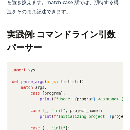
を置き換えます。match-case 版では、期待する構
造をそのまま記述できます。
実践例: コマンドライン引数
パーサー
import
 sys
def
parse_args
(
args
:
 list
[
str
]
):
match
 args
:
case
 [program]
:
print
(
f
"Usage: 
{
program
}
 <command> [op
case
 [_
,
"init"
,
 project_name]
:
print
(
f
"Initializing project: 
{
project
case
 [_
,
"init"
]
: